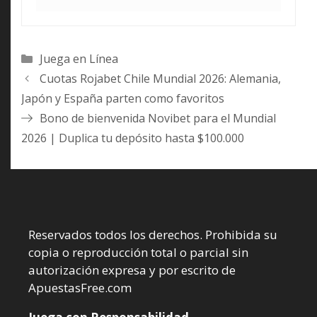
Categorías
Juega en Línea
Cuotas Rojabet Chile Mundial 2026: Alemania,
Japón y España parten como favoritos
Bono de bienvenida Novibet para el Mundial
2026 | Duplica tu depósito hasta $100.000
Reservados todos los derechos. Prohibida su
copia o reproducción total o parcial sin
autorización expresa y por escrito de
ApuestasFree.com