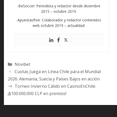
-BeSoccer: Periodista y redactor desde diciembre
2015 – octubre 2019
-Apuestasfree: Colaborador y redactor contenidos
web octubre 2019 – actualidad
Categorías
Novibet
Cuotas Juega en Línea Chile para el Mundial
2026: Alemania, Suecia y Países Bajos en acción
Torneo Invierno Cálido en CasinoEnChile:
¡$100.000.000 CLP en premios!