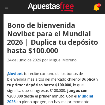
Saltar
00
Menú
al
contenido
Bono de bienvenida
Novibet para el Mundial
2026 | Duplica tu depósito
hasta $100.000
24 de Junio de 2026
por
Miguel Moreno
¡
Novibet
te recibe con uno de los bonos de
bienvenida más altos del mercado chileno!
Duplican
tu primer depósito hasta $100.000
, lo que
significa que si ingresas $100.000,
juegas con
$200.000
desde el primer minuto. Con el
Mundial
2026
en pleno apogeo, no hay mejor momento