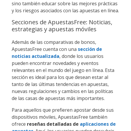
sino también educar sobre las mejores prácticas
y los riesgos asociados con las apuestas en línea.
Secciones de ApuestasFree: Noticias,
estrategias y apuestas móviles
Además de las comparativas de bonos,
ApuestasFree cuenta con una
sección de
noticias actualizada
, donde los usuarios
pueden encontrar novedades y eventos
relevantes en el mundo del juego en línea. Esta
sección es ideal para los que desean estar al
tanto de las últimas tendencias en apuestas,
nuevas regulaciones y cambios en las políticas
de las casas de apuestas más importantes.
Para aquellos que prefieren apostar desde sus
dispositivos móviles, ApuestasFree también
ofrece
reseñas detalladas de
aplicaciones de