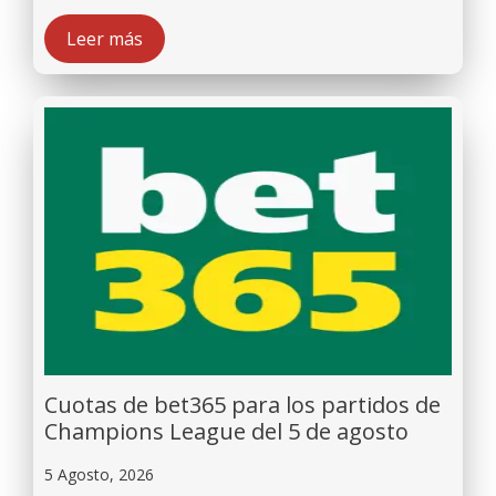
Leer más
Cuotas de bet365 para los partidos de
Champions League del 5 de agosto
5 Agosto, 2026