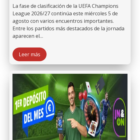
La fase de clasificación de la UEFA Champions
League 2026/27 continúa este miércoles 5 de
agosto con varios encuentros importantes.
Entre los partidos más destacados de la jornada
aparecen el…
Leer más