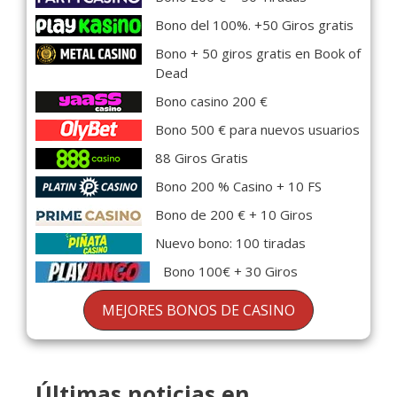
Bono del 100%. +50 Giros gratis
Bono + 50 giros gratis en Book of
Dead
Bono casino 200 €​
Bono 500 € para nuevos usuarios
88 Giros Gratis
Bono 200 % Casino + 10 FS​
Bono de 200 € + 10 Giros
Nuevo bono: 100 tiradas
Bono 100€ + 30 Giros​
MEJORES BONOS DE CASINO
Últimas noticias en