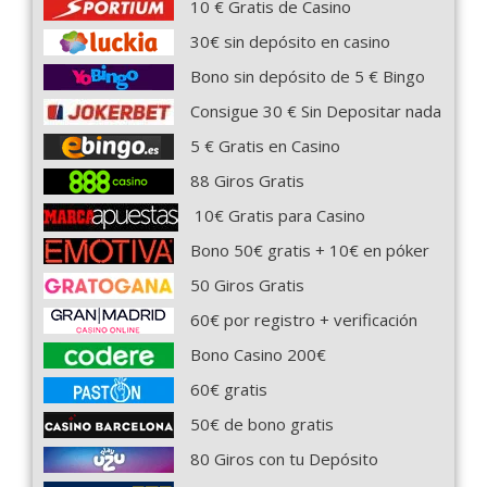
10 € Gratis de Casino
30€ sin depósito en casino
Bono sin depósito de 5 € Bingo
Consigue 30 € Sin Depositar nada
5 € Gratis en Casino
88 Giros Gratis
10€ Gratis para Casino
Bono 50€ gratis + 10€ en póker
50 Giros Gratis
60€ por registro + verificación
Bono Casino 200€
60€ gratis
50€ de bono gratis
80 Giros con tu Depósito​