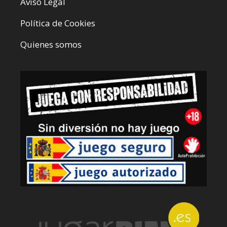
Aviso Legal
Política de Cookies
Quienes somos