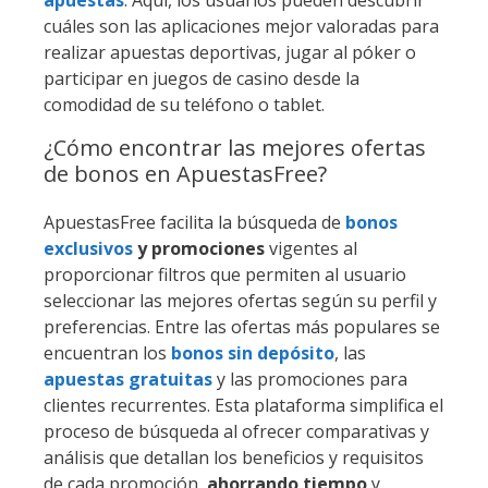
apuestas
. Aquí, los usuarios pueden descubrir
cuáles son las aplicaciones mejor valoradas para
realizar apuestas deportivas, jugar al póker o
participar en juegos de casino desde la
comodidad de su teléfono o tablet.
¿Cómo encontrar las mejores ofertas
de bonos en ApuestasFree?
ApuestasFree facilita la búsqueda de
bonos
exclusivos
y promociones
vigentes al
proporcionar filtros que permiten al usuario
seleccionar las mejores ofertas según su perfil y
preferencias. Entre las ofertas más populares se
encuentran los
bonos sin depósito
, las
apuestas gratuitas
y las promociones para
clientes recurrentes. Esta plataforma simplifica el
proceso de búsqueda al ofrecer comparativas y
análisis que detallan los beneficios y requisitos
de cada promoción,
ahorrando tiempo
y