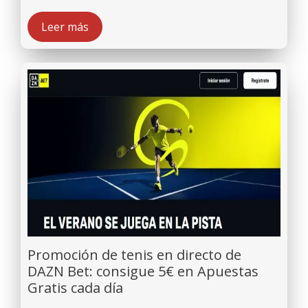
Leer más
Promoción de tenis en directo de
DAZN Bet: consigue 5€ en Apuestas
Gratis cada día