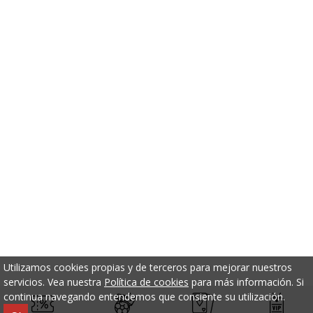
Utilizamos cookies propias y de terceros para mejorar nuestros
servicios. Vea nuestra
Política de cookies
para más información. Si
continua navegando entendemos que consiente su utilización.