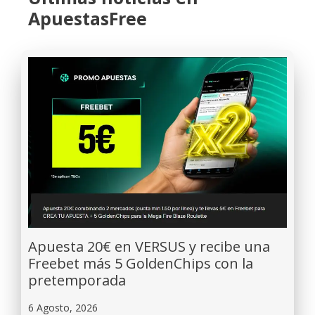
ApuestasFree
Apuesta 20€ en VERSUS y recibe una
Freebet más 5 GoldenChips con la
pretemporada
6 Agosto, 2026