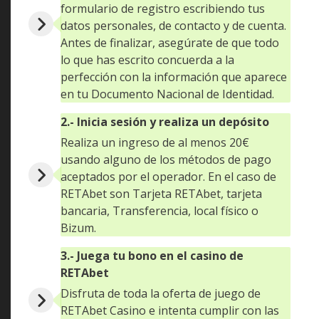
formulario de registro escribiendo tus
datos personales, de contacto y de cuenta.
Antes de finalizar, asegúrate de que todo
lo que has escrito concuerda a la
perfección con la información que aparece
en tu Documento Nacional de Identidad.
2.- Inicia sesión y realiza un depósito
Realiza un ingreso de al menos 20€
usando alguno de los métodos de pago
aceptados por el operador. En el caso de
RETAbet son Tarjeta RETAbet, tarjeta
bancaria, Transferencia, local físico o
Bizum.
3.- Juega tu bono en el casino de
RETAbet
Disfruta de toda la oferta de juego de
RETAbet Casino e intenta cumplir con las