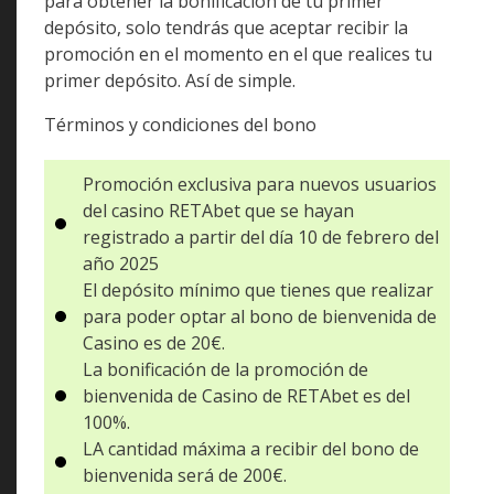
para obtener la bonificación de tu primer
depósito, solo tendrás que aceptar recibir la
promoción en el momento en el que realices tu
primer depósito. Así de simple.
Términos y condiciones del bono
Promoción exclusiva para nuevos usuarios
del casino RETAbet que se hayan
registrado a partir del día 10 de febrero del
año 2025
El depósito mínimo que tienes que realizar
para poder optar al bono de bienvenida de
Casino es de 20€.
La bonificación de la promoción de
bienvenida de Casino de RETAbet es del
100%.
LA cantidad máxima a recibir del bono de
bienvenida será de 200€.