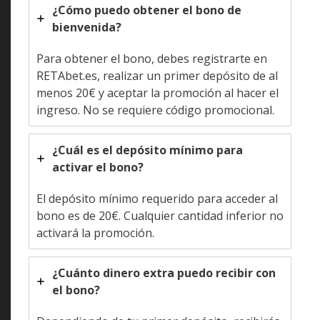
¿Cómo puedo obtener el bono de
bienvenida?
Para obtener el bono, debes registrarte en
RETAbet.es, realizar un primer depósito de al
menos 20€ y aceptar la promoción al hacer el
ingreso. No se requiere código promocional.
¿Cuál es el depósito mínimo para
activar el bono?
El depósito mínimo requerido para acceder al
bono es de 20€. Cualquier cantidad inferior no
activará la promoción.
¿Cuánto dinero extra puedo recibir con
el bono?