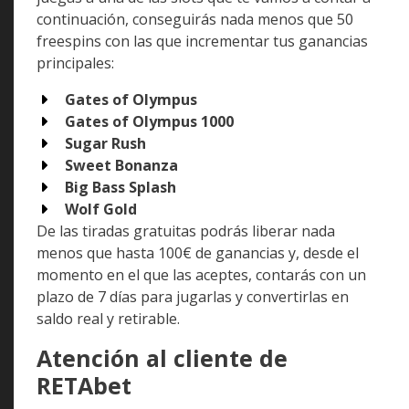
continuación, conseguirás nada menos que 50
freespins con las que incrementar tus ganancias
principales:
Gates of Olympus
Gates of Olympus 1000
Sugar Rush
Sweet Bonanza
Big Bass Splash
Wolf Gold
De las tiradas gratuitas podrás liberar nada
menos que hasta 100€ de ganancias y, desde el
momento en el que las aceptes, contarás con un
plazo de 7 días para jugarlas y convertirlas en
saldo real y retirable.
Atención al cliente de
RETAbet