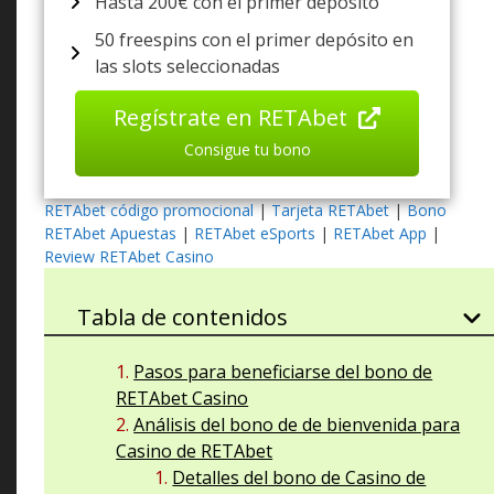
Hasta 200€ con el primer depósito
50 freespins con el primer depósito en
las slots seleccionadas
Regístrate en RETAbet
Consigue tu bono
RETAbet código promocional
|
Tarjeta RETAbet
|
Bono
RETAbet Apuestas
|
RETAbet eSports
|
RETAbet App
|
Review RETAbet Casino
Tabla de contenidos
Pasos para beneficiarse del bono de
RETAbet Casino
Análisis del bono de de bienvenida para
Casino de RETAbet
Detalles del bono de Casino de