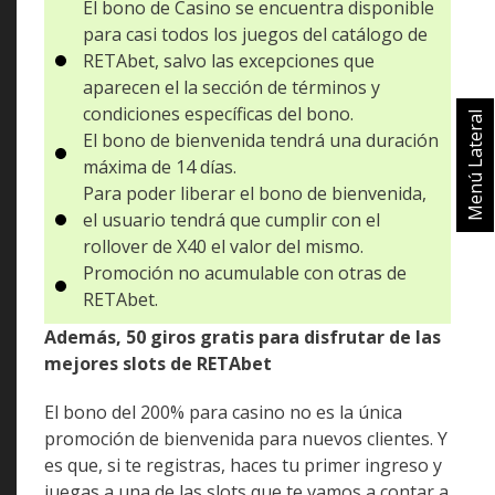
El bono de Casino se encuentra disponible
para casi todos los juegos del catálogo de
RETAbet, salvo las excepciones que
aparecen el la sección de términos y
condiciones específicas del bono.
Menú Lateral
El bono de bienvenida tendrá una duración
máxima de 14 días.
Para poder liberar el bono de bienvenida,
el usuario tendrá que cumplir con el
rollover de X40 el valor del mismo.
Promoción no acumulable con otras de
RETAbet.
Además, 50 giros gratis para disfrutar de las
mejores slots de RETAbet
El bono del 200% para casino no es la única
promoción de bienvenida para nuevos clientes. Y
es que, si te registras, haces tu primer ingreso y
juegas a una de las slots que te vamos a contar a