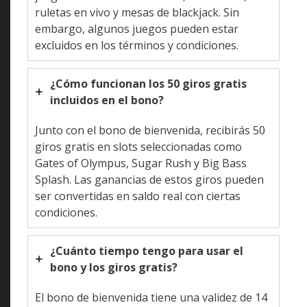
ruletas en vivo y mesas de blackjack. Sin
embargo, algunos juegos pueden estar
excluidos en los términos y condiciones.
¿Cómo funcionan los 50 giros gratis
incluidos en el bono?
Junto con el bono de bienvenida, recibirás 50
giros gratis en slots seleccionadas como
Gates of Olympus, Sugar Rush y Big Bass
Splash. Las ganancias de estos giros pueden
ser convertidas en saldo real con ciertas
condiciones.
¿Cuánto tiempo tengo para usar el
bono y los giros gratis?
El bono de bienvenida tiene una validez de 14