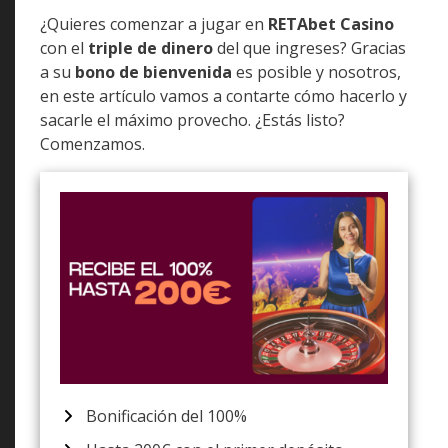
¿Quieres comenzar a jugar en
RETAbet Casino
con el
triple de dinero
del que ingreses? Gracias
a su
bono de bienvenida
es posible y nosotros,
en este artículo vamos a contarte cómo hacerlo y
sacarle el máximo provecho. ¿Estás listo?
Comenzamos.
Bonificación del 100%