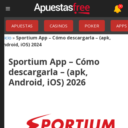
4
APUESTAS
CASINOS
POKER
APPS
Inicio
»
Sportium App – Cómo descargarla – (apk,
Android, iOS) 2024
Sportium App – Cómo
descargarla – (apk,
Android, iOS) 2026