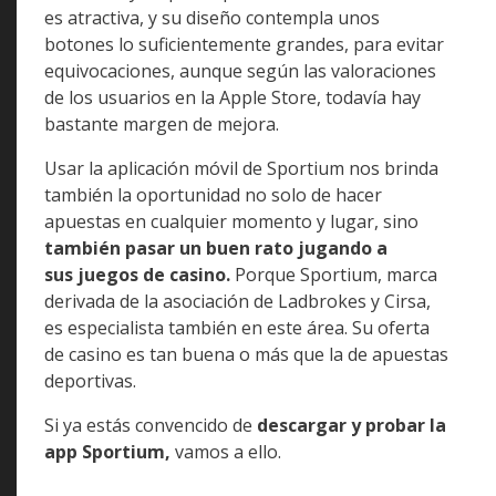
es atractiva, y su diseño contempla unos
botones lo suficientemente grandes, para evitar
equivocaciones, aunque según las valoraciones
de los usuarios en la Apple Store, todavía hay
bastante margen de mejora.
Usar la aplicación móvil de Sportium nos brinda
también la oportunidad no solo de hacer
apuestas en cualquier momento y lugar, sino
también pasar un buen rato jugando a
sus juegos de casino.
Porque Sportium, marca
derivada de la asociación de Ladbrokes y Cirsa,
es especialista también en este área. Su oferta
de casino es tan buena o más que la de apuestas
deportivas.
Si ya estás convencido de
descargar y probar la
app Sportium,
vamos a ello.