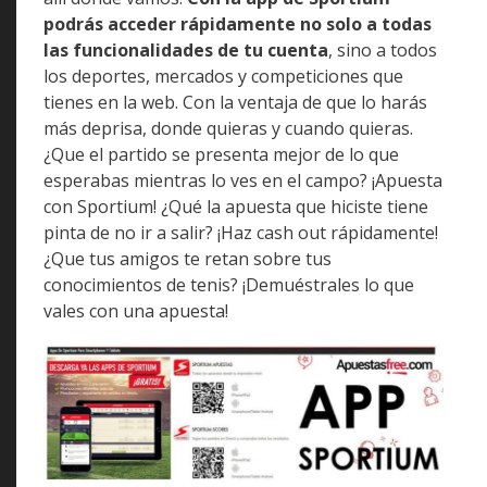
podrás acceder rápidamente no solo a todas
las funcionalidades de tu cuenta
, sino a todos
los deportes, mercados y competiciones que
tienes en la web. Con la ventaja de que lo harás
más deprisa, donde quieras y cuando quieras.
¿Que el partido se presenta mejor de lo que
esperabas mientras lo ves en el campo? ¡Apuesta
con Sportium! ¿Qué la apuesta que hiciste tiene
pinta de no ir a salir? ¡Haz cash out rápidamente!
¿Que tus amigos te retan sobre tus
conocimientos de tenis? ¡Demuéstrales lo que
vales con una apuesta!