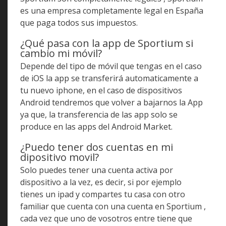
es una empresa completamente legal en España
que paga todos sus impuestos.
¿Qué pasa con la app de Sportium si
cambio mi móvil?
Depende del tipo de móvil que tengas en el caso
de iOS la app se transferirá automaticamente a
tu nuevo iphone, en el caso de dispositivos
Android tendremos que volver a bajarnos la App
ya que, la transferencia de las app solo se
produce en las apps del Android Market.
¿Puedo tener dos cuentas en mi
dipositivo movil?
Solo puedes tener una cuenta activa por
dispositivo a la vez, es decir, si por ejemplo
tienes un ipad y compartes tu casa con otro
familiar que cuenta con una cuenta en Sportium ,
cada vez que uno de vosotros entre tiene que