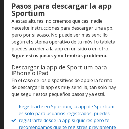
Pasos para descargar la app
Sportium
A estas alturas, no creemos que casi nadie
necesite instrucciones para descargar una app,
pero por si acaso. No puede ser más sencillo:
según el sistema operativo de tu móvil o tableta
puedes acceder a la app en un sitio o en otro.
Sigue estos pasos y no tendrás problema.
Descargar la app de Sportium para
iPhone o iPad.
En el caso de los dispositivos de apple la forma
de descargar la app es muy sencilla, tan solo hay
que seguir estos pequeños pasos y ya está.
Registrarte en Sportium, la app de Sportium
es solo para usuarios registrados, puedes
registrarte desde la app si quieres pero te
recomendamos que te registres previamente