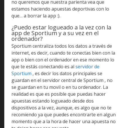
no queremos que nuestra parienta vea que
estamos haciendo apuestas deportivas con lo
que… a borrar la app :).
¿Puedo estar logueado a la vez con la
app de Sportium y a su vez en el
ordenador?
Sportium centraliza todos los datos a través de
internet, es decir, cuando te conectas bien con la
app o bien con el ordenador en ese momento lo
que te estás conectando es al
servidor de
Sportium
, es decir los datos principales se
guardan en el servidor central de Sportium , no
se guardan en tu movil o en tu ordenador. La
realidad es que es posible que puedas hacer
apuestas estando logueado desde dos
dispositivos a la vez, aunque, es algo que no te
recomiendo ya que puedes encontrarte en algun
momento que a la hora de hacer una apuesta no