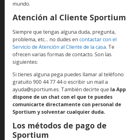
mundo.
Atención al Cliente Sportium
Siempre que tengas alguna duda, pregunta,
problema, etc… no dudes en
contactar con el
Servicio de Atención al Cliente de la casa.
Te
ofrecen varias formas de contacto. Son las
siguientes:
Si tienes alguna pega puedes llamar al teléfono
gratuito 900 44 77 44 o escribir un mail a
ayuda@sportium.es. También decirte que
la App
dispone de un chat con el que te puedes
comunicarte directamente con personal de
Sportium y solventar cualquier duda.
Los métodos de pago de
Sportium