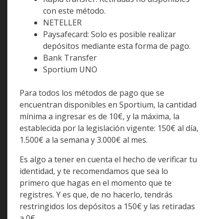
con este método.
NETELLER
Paysafecard: Solo es posible realizar
depósitos mediante esta forma de pago.
Bank Transfer
Sportium UNO
Para todos los métodos de pago que se
encuentran disponibles en Sportium, la cantidad
mínima a ingresar es de 10€, y la máxima, la
establecida por la legislación vigente: 150€ al día,
1.500€ a la semana y 3.000€ al mes.
Es algo a tener en cuenta el hecho de verificar tu
identidad, y te recomendamos que sea lo
primero que hagas en el momento que te
registres. Y es que, de no hacerlo, tendrás
restringidos los depósitos a 150€ y las retiradas
a 0€.