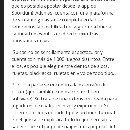
que es posible apostar desde la app de
Sportium). Además, cuenta con una plataforma
de streaming bastante completa en la que
tendremos la posibilidad de seguir una buena
cantidad de eventos en directo mientras
apostamos en vivo.
Su casino es sencillamente espectacular y
cuenta con más de 1.000 juegos distintos. Entre
ellos, es posible elegir entre cientos de slots,
ruletas, blackjacks, ruletas en vivo de todo tipo…
Por otra parte se encuentra la extensión de
poker (que también cuenta con un buen
software). Se trata de una extensión creada para
jugadores de cualquier nivel y experiencia. Se
ofrecen torneos de todo tipo y un buen tutorial
en el que se te explicará todo lo que necesites
saber sobre el juego de naipes más popular del