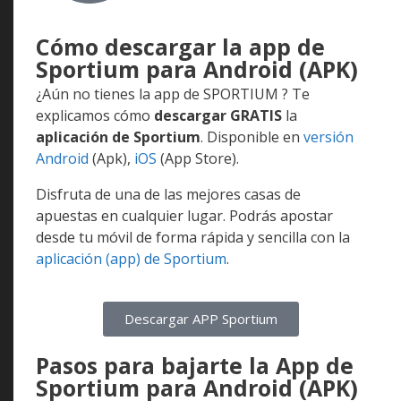
Cómo descargar la app de
Sportium para Android (APK)
¿Aún no tienes la app de SPORTIUM ? Te
explicamos cómo
descargar GRATIS
la
aplicación de
Sportium
. Disponible en
versión
Android
(Apk),
iOS
(App Store).
Disfruta de una de las mejores casas de
apuestas en cualquier lugar. Podrás apostar
desde tu móvil de forma rápida y sencilla con la
aplicación (app) de Sportium
.
Descargar APP Sportium
Pasos para bajarte la App de
Sportium para Android (APK)