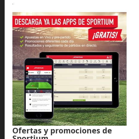
.
Ofertas y promociones de
Sportium