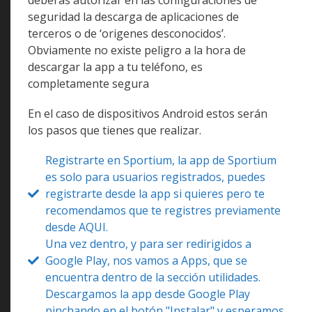
deberás autorizar en las configuraciones de
seguridad la descarga de aplicaciones de
terceros o de ‘origenes desconocidos’.
Obviamente no existe peligro a la hora de
descargar la app a tu teléfono, es
completamente segura
En el caso de dispositivos Android estos serán
los pasos que tienes que realizar.
Registrarte en Sportium, la app de Sportium
es solo para usuarios registrados, puedes
registrarte desde la app si quieres pero te
recomendamos que te registres previamente
desde AQUI.
Una vez dentro, y para ser redirigidos a
Google Play, nos vamos a Apps, que se
encuentra dentro de la sección utilidades.
Descargamos la app desde Google Play
pinchando en el botón "Instalar" y esperamos