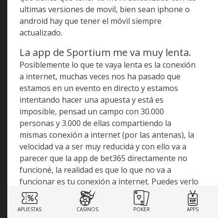
ultimas versiones de movil, bien sean iphone o
android hay que tener el móvil siempre
actualizado.
La app de Sportium me va muy lenta.
Posiblemente lo que te vaya lenta es la conexión
a internet, muchas veces nos ha pasado que
estamos en un evento en directo y estamos
intentando hacer una apuesta y está es
imposible, pensad un campo con 30.000
personas y 3.000 de ellas compartiendo la
mismas conexión a internet (por las antenas), la
velocidad va a ser muy reducida y con ello va a
parecer que la app de bet365 directamente no
funcioné, la realidad es que lo que no va a
Utilizamos cookies propias y de terceros para mejorar nuestros
funcionar es tu conexión a internet. Puedes verlo
servicios. Vea nuestra
Política de cookies
para más información. Si
de otra manera si a ti te va lento con la app, a
continua navegando entendemos que consiente su utilización.
aquellos jugadores que no utilicen la app de
Sí
APUESTAS
CASINOS
POKER
APPS
Sportium directamente no les va a ir.