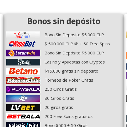
Bonos sin depósito
Bono Sin Deposito $5.000 CLP​
$ 500.000 CLP 💸 + 50 Free Spins
Bono Sin Depósito $5.000 CLP ​
Casino y Apuestas con Cryptos​
$15.000 gratis sin depósito
Torneos de Poker Gratis​
250 Giros Gratis​
80 Giros Gratis
20 giros gratis
200 Free Spins gratuitos
Bono $500 + 50 Giros