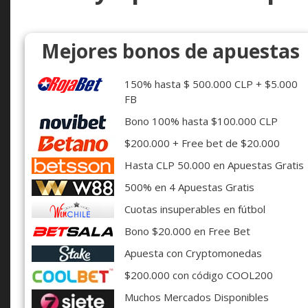
Mejores bonos de apuestas
150% hasta $ 500.000 CLP + $5.000
FB
Bono 100% hasta $100.000 CLP
$200.000 + Free bet de $20.000
Hasta CLP 50.000 en Apuestas Gratis
500% en 4 Apuestas Gratis
Cuotas insuperables en fútbol
Bono $20.000 en Free Bet
Apuesta con Cryptomonedas​
$200.000 con código COOL200
Muchos Mercados Disponibles