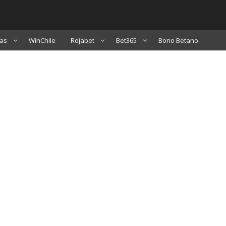
tas
WinChile
Rojabet
Bet365
Bono Betano