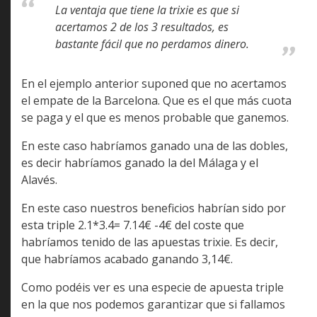
La ventaja que tiene la trixie es que si
acertamos 2 de los 3 resultados, es
bastante fácil que no perdamos dinero.
En el ejemplo anterior suponed que no acertamos
el empate de la Barcelona. Que es el que más cuota
se paga y el que es menos probable que ganemos.
En este caso habríamos ganado una de las dobles,
es decir habríamos ganado la del Málaga y el
Alavés.
En este caso nuestros beneficios habrían sido por
esta triple 2.1*3.4= 7.14€ -4€ del coste que
habríamos tenido de las apuestas trixie. Es decir,
que habríamos acabado ganando 3,14€.
Como podéis ver es una especie de apuesta triple
en la que nos podemos garantizar que si fallamos