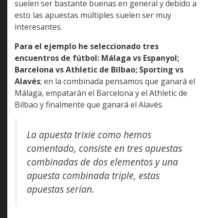
suelen ser bastante buenas en general y debido a
esto las apuestas múltiples suelen ser muy
interesantes.
Para el ejemplo he seleccionado tres
encuentros de fútbol: Málaga vs Espanyol;
Barcelona vs Athletic de Bilbao; Sporting vs
Alavés
; en la combinada pensamos que ganará el
Málaga, empatarán el Barcelona y el Athletic de
Bilbao y finalmente que ganará el Alavés.
La apuesta trixie como hemos
comentado, consiste en tres apuestas
combinadas de dos elementos y una
apuesta combinada triple, estas
apuestas serían.