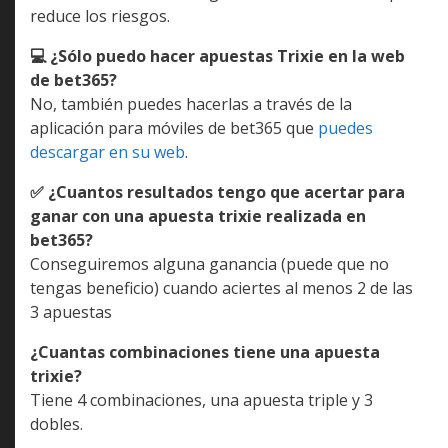
reduce los riesgos.
💻 ¿Sólo puedo hacer apuestas Trixie en la web
de bet365?
No, también puedes hacerlas a través de la
aplicación para móviles de bet365 que
puedes
descargar en su web
.
✅ ¿Cuantos resultados tengo que acertar para
ganar con una apuesta trixie realizada en
bet365?
Conseguiremos alguna ganancia (puede que no
tengas beneficio) cuando aciertes al menos 2 de las
3 apuestas
¿Cuantas combinaciones tiene una apuesta
trixie?
Tiene 4 combinaciones, una apuesta triple y 3
dobles.