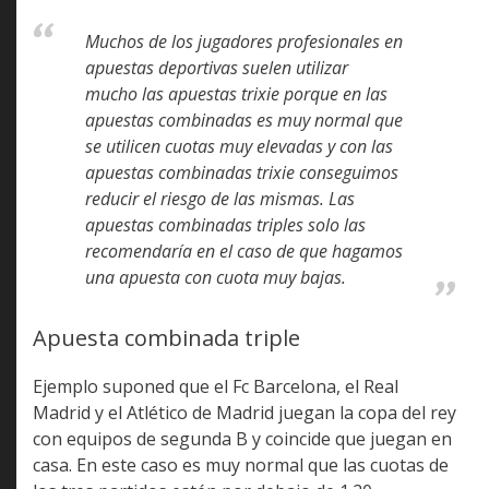
Muchos de los jugadores profesionales en
apuestas deportivas suelen utilizar
mucho las apuestas trixie porque en las
apuestas combinadas es muy normal que
se utilicen cuotas muy elevadas y con las
apuestas combinadas trixie conseguimos
reducir el riesgo de las mismas. Las
apuestas combinadas triples solo las
recomendaría en el caso de que hagamos
una apuesta con cuota muy bajas.
Apuesta combinada triple
Ejemplo suponed que el Fc Barcelona, el Real
Madrid y el Atlético de Madrid juegan la copa del rey
con equipos de segunda B y coincide que juegan en
casa. En este caso es muy normal que las cuotas de