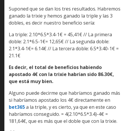
Suponed que se dan los tres resultados. Habremos
ganado la trixie y hemos ganado la triple y las 3
dobles, es decir nuestro beneficio sería:
La triple: 2.10*6.5*3.4-1€ = 45,41€ // La primera
doble: 2.1*6.5-1€= 12,65€ // La segunda doble:
2.1*3.4-1€= 6.14€ // La tercera doble: 6.5*3.40-1€ =
21.1€
Es decir, el total de beneficios habiendo
apostado 4€ con la trixie habrían sido 86.30€,
que está muy bien.
Alguno puede decirme que habríamos ganado más
si habríamos apostado los 4€ directamente en
bet365
a la triple, y es cierto, ya que en este caso
habríamos conseguido. = 4(2.10*6.5*3.4)-4€ =
181,64€, que es más que el doble que con la trixie.