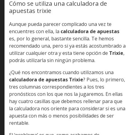
Cómo se utiliza una calculadora de
apuestas trixie
Aunque pueda parecer complicado una vez te
encuentres con ella, la
calculadora de apuestas
es, por lo general, bastante sencilla. Te hemos
recomendado una, pero si ya estás acostumbrado a
utilizar cualquier otra y esta tiene opción de
Trixie
,
podrás utilizarla sin ningún problema.
¿Qué nos encontramos cuando utilizamos una
calculadora de apuestas Trixie
? Pues, lo primero,
tres columnas correspondientes a los tres
pronósticos con los que nos la jugaremos. En ellas
hay cuatro casillas que debemos rellenar para que
la calculadora nos oriente para considerar si es una
apuesta con más o menos posibilidades de ser
rentable.