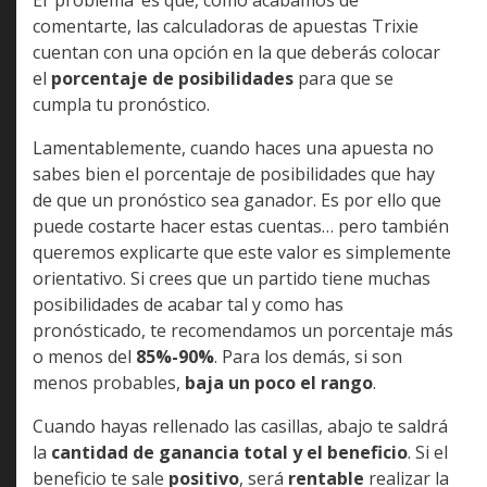
El ‘problema’ es que, como acabamos de
comentarte, las calculadoras de apuestas Trixie
cuentan con una opción en la que deberás colocar
el
porcentaje de posibilidades
para que se
cumpla tu pronóstico.
Lamentablemente, cuando haces una apuesta no
sabes bien el porcentaje de posibilidades que hay
de que un pronóstico sea ganador. Es por ello que
puede costarte hacer estas cuentas… pero también
queremos explicarte que este valor es simplemente
orientativo. Si crees que un partido tiene muchas
posibilidades de acabar tal y como has
pronósticado, te recomendamos un porcentaje más
o menos del
85%-90%
. Para los demás, si son
menos probables,
baja un poco el rango
.
Cuando hayas rellenado las casillas, abajo te saldrá
la
cantidad de ganancia total y el beneficio
. Si el
beneficio te sale
positivo
, será
rentable
realizar la