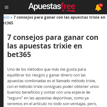
Saltar
0
Menú
al
contenido
Inicio
»
7 consejos para ganar con las apuestas trixie en
bet365
7 consejos para ganar con
las apuestas trixie en
bet365
Uno de los métodos que más me gusta para
equilibrar los riesgos y ganar dinero con las
apuestas combinadas es el llamado método trixie,
con el método trixie consigues poder obtener unos
buenos beneficios y contar con una especie de
“seguro” en las apuestas deportivas, como ya
veremos en el artículo no todo son ventajas, pero,