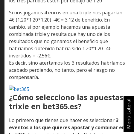
los tres partidos estén por debajo de 1.20
Si nos jugamos 4 euros en una triple nos pagarían
4€ (1.20*1.20*1.20) -4€ = 3.12 de beneficio. En
cambio, sí por ejemplo hacemos una apuesta
combinada trixie y resulta que hay uno de los
resultados que no ganamos el beneficio que
habríamos obtenido habría sido 1.20*1.20 -4€
invertidos = -2.56€.
Es decir, sino acertamos los 3 resultados habríamos
acabado perdiendo, no tanto, pero el riesgo no
compensaría.
¿Cómo selecciono las apuestas
Menú Lateral
trixie en bet365.es?
Lo primero que tienes que hacer es seleccionar
3
eventos a los que quieres apostar y combinar en