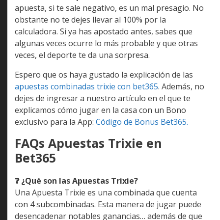
apuesta, si te sale negativo, es un mal presagio. No
obstante no te dejes llevar al 100% por la
calculadora. Si ya has apostado antes, sabes que
algunas veces ocurre lo más probable y que otras
veces, el deporte te da una sorpresa.
Espero que os haya gustado la explicación de las
apuestas combinadas trixie con bet365
. Además, no
dejes de ingresar a nuestro artículo en el que te
explicamos cómo jugar en la casa con un Bono
exclusivo para la App:
Código de Bonus Bet365.
FAQs Apuestas Trixie en
Bet365
❓ ¿Qué son las Apuestas Trixie?
Una Apuesta Trixie es una combinada que cuenta
con 4 subcombinadas. Esta manera de jugar puede
desencadenar notables ganancias… además de que