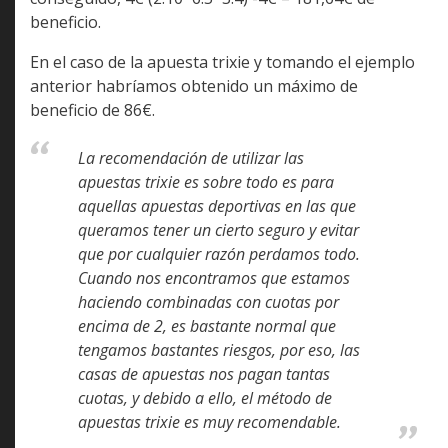
beneficio.
En el caso de la apuesta trixie y tomando el ejemplo
anterior habríamos obtenido un máximo de
beneficio de 86€.
La recomendación de utilizar las
apuestas trixie es sobre todo es para
aquellas apuestas deportivas en las que
queramos tener un cierto seguro y evitar
que por cualquier razón perdamos todo.
Cuando nos encontramos que estamos
haciendo combinadas con cuotas por
encima de 2, es bastante normal que
tengamos bastantes riesgos, por eso, las
casas de apuestas nos pagan tantas
cuotas, y debido a ello, el método de
apuestas trixie es muy recomendable.