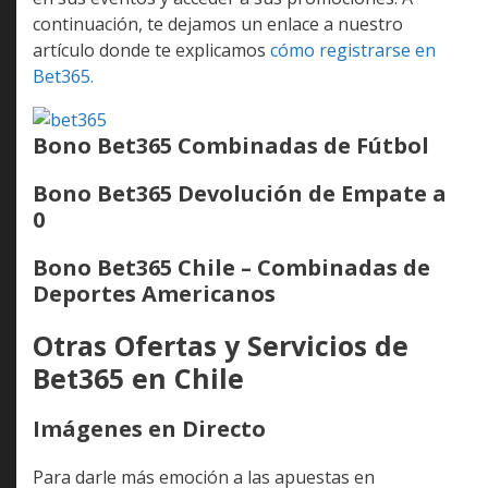
continuación, te dejamos un enlace a nuestro
artículo donde te explicamos
cómo registrarse en
Bet365.
Bono Bet365 Combinadas de Fútbol
Bono Bet365 Devolución de Empate a
0
Bono Bet365 Chile – Combinadas de
Deportes Americanos
Otras Ofertas y Servicios de
Bet365 en Chile
Imágenes en Directo
Para darle más emoción a las apuestas en