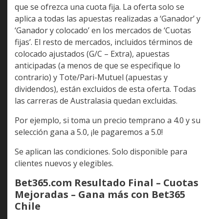
que se ofrezca una cuota fija. La oferta solo se
aplica a todas las apuestas realizadas a ‘Ganador’ y
‘Ganador y colocado’ en los mercados de ‘Cuotas
fijas’. El resto de mercados, incluidos términos de
colocado ajustados (G/C – Extra), apuestas
anticipadas (a menos de que se especifique lo
contrario) y Tote/Pari-Mutuel (apuestas y
dividendos), están excluidos de esta oferta. Todas
las carreras de Australasia quedan excluidas.
Por ejemplo, si toma un precio temprano a 4.0 y su
selección gana a 5.0, ¡le pagaremos a 5.0!
Se aplican las condiciones. Solo disponible para
clientes nuevos y elegibles.
Bet365.com Resultado Final – Cuotas
Mejoradas – Gana más con Bet365
Chile