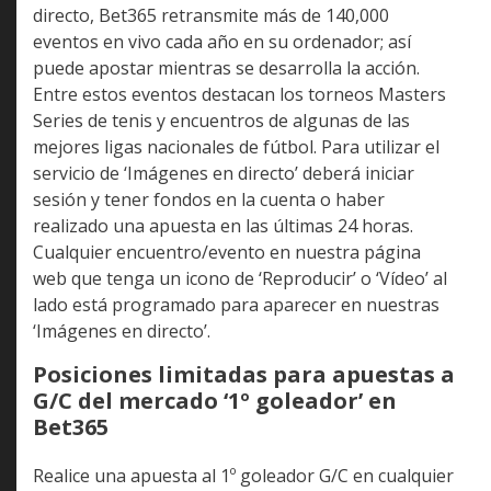
directo, Bet365 retransmite más de 140,000
eventos en vivo cada año en su ordenador; así
puede apostar mientras se desarrolla la acción.
Entre estos eventos destacan los torneos Masters
Series de tenis y encuentros de algunas de las
mejores ligas nacionales de fútbol. Para utilizar el
servicio de ‘Imágenes en directo’ deberá iniciar
sesión y tener fondos en la cuenta o haber
realizado una apuesta en las últimas 24 horas.
Cualquier encuentro/evento en nuestra página
web que tenga un icono de ‘Reproducir’ o ‘Vídeo’ al
lado está programado para aparecer en nuestras
‘Imágenes en directo’.
Posiciones limitadas para apuestas a
G/C del mercado ‘1º goleador’ en
Bet365
Realice una apuesta al 1º goleador G/C en cualquier