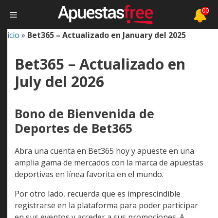
Saltar
00
Menú
al
contenido
Inicio
»
Bet365 – Actualizado en January del 2025
Bet365 – Actualizado en
July del 2026
Bono de Bienvenida de
Deportes de Bet365
Abra una cuenta en Bet365 hoy y apueste en una
amplia gama de mercados con la marca de apuestas
deportivas en línea favorita en el mundo.
Por otro lado, recuerda que es imprescindible
registrarse en la plataforma para poder participar
en sus eventos y acceder a sus promociones. A