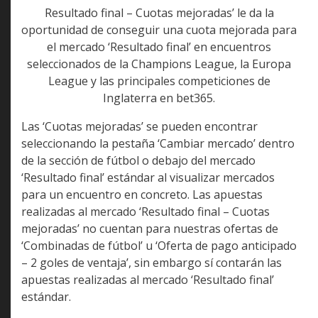
Resultado final – Cuotas mejoradas’ le da la
oportunidad de conseguir una cuota mejorada para
el mercado ‘Resultado final’ en encuentros
seleccionados de la Champions League, la Europa
League y las principales competiciones de
Inglaterra en bet365.
Las ‘Cuotas mejoradas’ se pueden encontrar
seleccionando la pestaña ‘Cambiar mercado’ dentro
de la sección de fútbol o debajo del mercado
‘Resultado final’ estándar al visualizar mercados
para un encuentro en concreto. Las apuestas
realizadas al mercado ‘Resultado final – Cuotas
mejoradas’ no cuentan para nuestras ofertas de
‘Combinadas de fútbol’ u ‘Oferta de pago anticipado
– 2 goles de ventaja’, sin embargo sí contarán las
apuestas realizadas al mercado ‘Resultado final’
estándar.