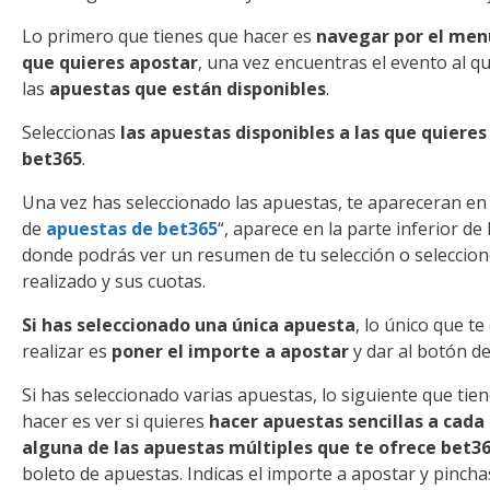
Lo primero que tienes que hacer es
navegar por el menú
que quieres apostar
, una vez encuentras el evento al q
las
apuestas que están disponibles
.
Seleccionas
las apuestas disponibles a las que quiere
bet365
.
Una vez has seleccionado las apuestas, te apareceran en 
de
apuestas de bet365
“, aparece en la parte inferior de 
donde podrás ver un resumen de tu selección o seleccio
realizado y sus cuotas.
Si has seleccionado una única apuesta
, lo único que t
realizar es
poner el importe a apostar
y dar al botón de
Si has seleccionado varias apuestas, lo siguiente que tie
hacer es ver si quieres
hacer apuestas sencillas a cada 
alguna de las apuestas múltiples que te ofrece bet3
boleto de apuestas. Indicas el importe a apostar y pincha