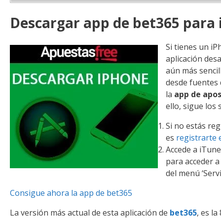
Descargar app de bet365 para i
Si tienes un iP
aplicación des
aún más sencil
desde fuentes 
la
app de apos
ello, sigue los
Si no estás reg
es
registrarte
Accede a iTune
para acceder a 
del menú ‘Servi
Consigue ahora la app de bet365
La versión más actual de esta aplicación de
bet365
, es l