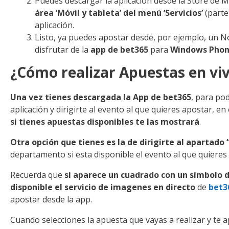
Puedes descargar la aplicación desde la Store de 
área ‘Móvil y tableta’ del menú ‘Servicios’
(parte
aplicación.
Listo, ya puedes apostar desde, por ejemplo, un 
disfrutar de la
app de bet365
para
Windows Pho
¿Cómo realizar Apuestas en viv
Una vez tienes descargada la App de bet365
, para pod
aplicación y dirigirte al evento al que quieres apostar, en
si tienes apuestas disponibles te las mostrará
.
Otra opción que tienes es la de dirigirte al apartado 
departamento si esta disponible el evento al que quieres
Recuerda que
si aparece un cuadrado con un símbolo d
disponible el servicio de imagenes en directo
de
bet3
apostar desde la app.
Cuando selecciones la apuesta que vayas a realizar y te 