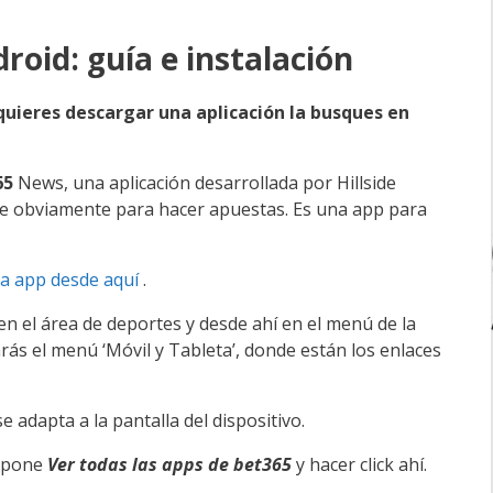
oid: guía e instalación
uieres descargar una aplicación la busques en
65
News, una aplicación desarrollada por Hillside
e obviamente para hacer apuestas. Es una app para
la app desde aquí
.
en el área de deportes y desde ahí en el menú de la
rarás el menú ‘Móvil y Tableta’, donde están los enlaces
e adapta a la pantalla del dispositivo.
e pone
Ver todas las apps de bet365
y hacer click ahí.