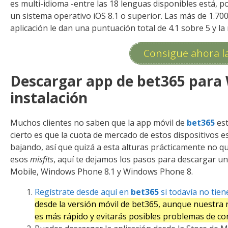
es multi-idioma -entre las 18 lenguas disponibles está, p
un sistema operativo iOS 8.1 o superior. Las más de 1.700
aplicación le dan una puntuación total de 4.1 sobre 5 y la 
Consigue ahora l
Descargar app de bet365 para
instalación
Muchos clientes no saben que la app móvil de
bet365
es
cierto es que la cuota de mercado de estos dispositivos 
bajando, así que quizá a esta alturas prácticamente no 
esos
misfits
, aquí te dejamos los pasos para descargar u
Mobile, Windows Phone 8.1 y Windows Phone 8.
Regístrate desde aquí en
bet365
si todavía no tien
desde la versión móvil de bet365, aunque nuestra
es más rápido y evitarás posibles problemas de co