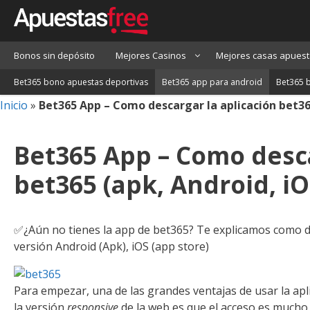
Saltar
al
contenido
Bonos sin depósito
Mejores Casinos
Mejores casas apues
Bet365 bono apuestas deportivas
Bet365 app para android
Bet365 
Inicio
»
Bet365 App – Como descargar la aplicación bet365
Bet365 App – Como desca
bet365 (apk, Android, iO
✅¿Aún no tienes la app de bet365? Te explicamos como de
versión Android (Apk), iOS (app store)
Para empezar, una de las grandes ventajas de usar la apl
la versión
responsive
de la web es que el acceso es mucho