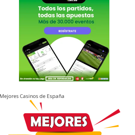
Mejores Casinos de España