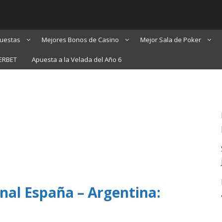
uestas
Mejores Bonos de Casino
Mejor Sala de Poker
ERBET
Apuesta a la Velada del Año 6
inal España – Argentina: