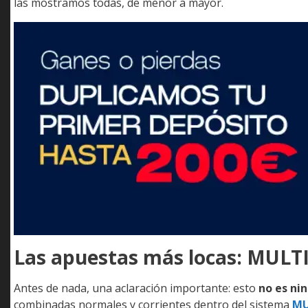
las mostramos todas, de menor a mayor.
Las apuestas más locas: MULTI+
Antes de nada, una aclaración importante: esto
no es ni
combinadas normales y corrientes dentro del sistema
MU