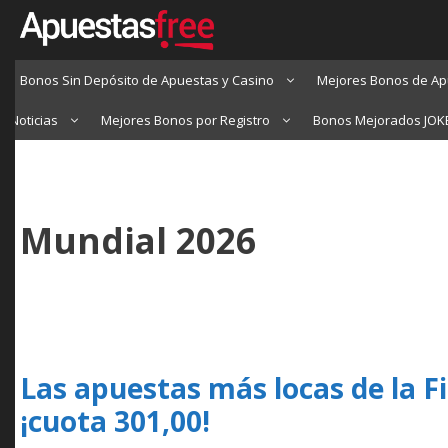
Saltar
al
contenido
Bonos Sin Depósito de Apuestas y Casino
Mejores Bonos de Ap
Noticias
Mejores Bonos por Registro
Bonos Mejorados JOK
Mundial 2026
Las apuestas más locas de la F
¡cuota 301,00!