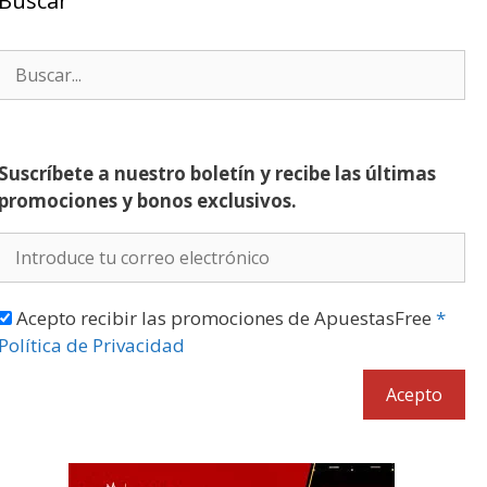
Buscar
Buscar:
Suscríbete a nuestro boletín y recibe las últimas
promociones y bonos exclusivos.
Acepto recibir las promociones de ApuestasFree
*
Política de Privacidad