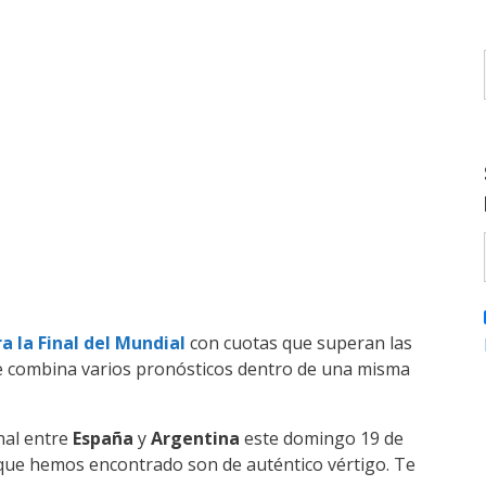
a la Final del Mundial
con cuotas que superan las
que combina varios pronósticos dentro de una misma
nal entre
España
y
Argentina
este domingo 19 de
s que hemos encontrado son de auténtico vértigo. Te