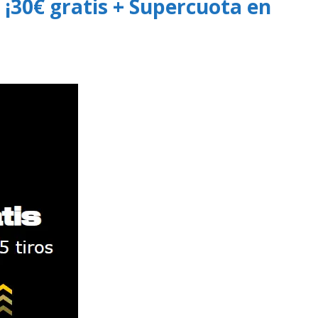
¡30€ gratis + Supercuota en