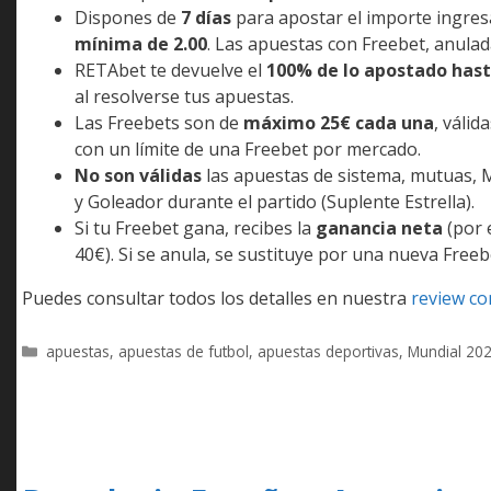
Dispones de
7 días
para apostar el importe ingres
mínima de 2.00
. Las apuestas con Freebet, anula
RETAbet te devuelve el
100% de lo apostado hast
al resolverse tus apuestas.
Las Freebets son de
máximo 25€ cada una
, váli
con un límite de una Freebet por mercado.
No son válidas
las apuestas de sistema, mutuas, M
y Goleador durante el partido (Suplente Estrella).
Si tu Freebet gana, recibes la
ganancia neta
(por 
40€). Si se anula, se sustituye por una nueva Free
Puedes consultar todos los detalles en nuestra
review co
Categorías
apuestas
,
apuestas de futbol
,
apuestas deportivas
,
Mundial 20