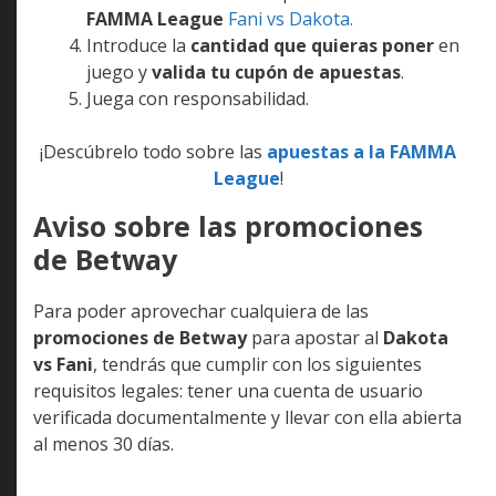
FAMMA
League
Fani vs Dakota.
Introduce la
cantidad que quieras poner
en
juego y
valida tu cupón de apuestas
.
Juega con responsabilidad.
¡Descúbrelo todo sobre las
apuestas a la FAMMA
League
!
Aviso sobre las promociones
de Betway
Para poder aprovechar cualquiera de las
promociones de Betway
para apostar al
Dakota
vs Fani
, tendrás que cumplir con los siguientes
requisitos legales: tener una cuenta de usuario
verificada documentalmente y llevar con ella abierta
al menos 30 días.