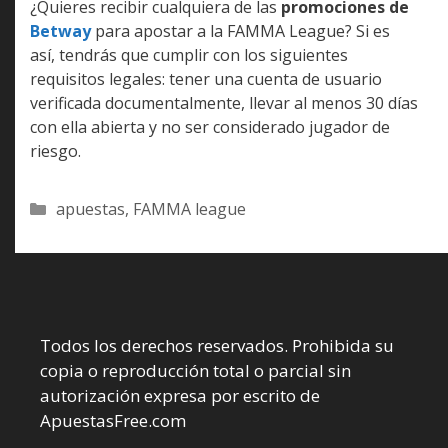
¿Quieres recibir cualquiera de las
promociones de
Betway
para apostar a la FAMMA League? Si es
así, tendrás que cumplir con los siguientes
requisitos legales: tener una cuenta de usuario
verificada documentalmente, llevar al menos 30 días
con ella abierta y no ser considerado jugador de
riesgo.
Categorías
apuestas
,
FAMMA league
Todos los derechos reservados. Prohibida su
copia o reproducción total o parcial sin
autorización expresa por escrito de
ApuestasFree.com