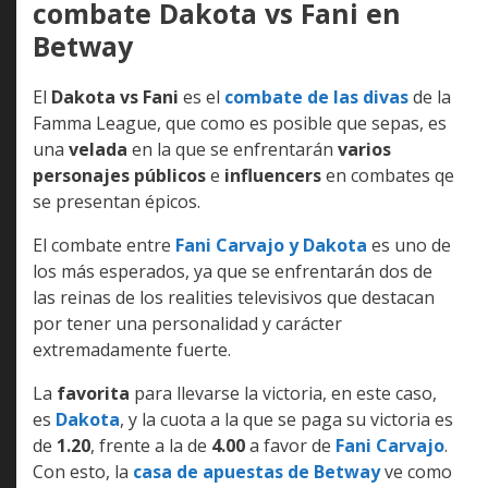
combate Dakota vs Fani en
Betway
El
Dakota vs Fani
es el
combate de las divas
de la
Famma League, que como es posible que sepas, es
una
velada
en la que se enfrentarán
varios
personajes públicos
e
influencers
en combates qe
se presentan épicos.
El combate entre
Fani Carvajo y Dakota
es uno de
los más esperados, ya que se enfrentarán dos de
las reinas de los realities televisivos que destacan
por tener una personalidad y carácter
extremadamente fuerte.
La
favorita
para llevarse la victoria, en este caso,
es
Dakota
, y la cuota a la que se paga su victoria es
de
1.20
, frente a la de
4.00
a favor de
Fani Carvajo
.
Con esto, la
casa de apuestas de Betway
ve como