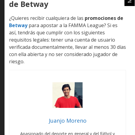
de Betway
¿Quieres recibir cualquiera de las
promociones de
Betway
para apostar a la FAMMA League? Si es
así, tendrás que cumplir con los siguientes
requisitos legales: tener una cuenta de usuario
verificada documentalmente, llevar al menos 30 días
con ella abierta y no ser considerado jugador de
riesgo.
Juanjo Moreno
Apasionado del deporte en general y del fútbol y