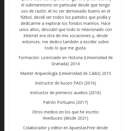
el submarinismo en particular desde que tengo
uso de razón. Al no ser demasiado bueno en el
fútbol, decidí ver todos los partidos que podía y
dedicarme a explorar los fondos marinos. Hace
unos años, descubrí que todo lo relacionado con
Internet era otra de mis vocaciones y, desde
entonces, me dedico también a escribir sobre
todo lo que me gusta.
Formación: Licenciado en Historia (Universidad de
Granada) 2014
Master Arqueología (Universidad de Cádiz) 2015
Instructor de buceo PADI (2016)
Instructor de primeros auxilios (2016)
Patrón Portuario (2017)
Otros medios en los que he escrito:
ViveBuceo (desde 2021)
Colaborador y editor en ApuestasFree desde