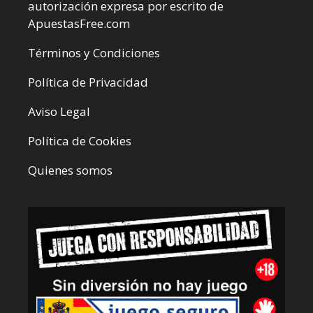
autorización expresa por escrito de
ApuestasFree.com
Términos y Condiciones
Política de Privacidad
Aviso Legal
Política de Cookies
Quienes somos