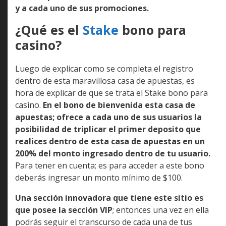
y a cada uno de sus promociones.
¿Qué es el
Stake
bono para
casino?
Luego de explicar como se completa el registro
dentro de esta maravillosa casa de apuestas, es
hora de explicar de que se trata el Stake bono para
casino.
En el bono de bienvenida esta casa de
apuestas; ofrece a cada uno de sus usuarios la
posibilidad de triplicar el primer deposito que
realices dentro de esta casa de apuestas en un
200% del monto ingresado dentro de tu usuario.
Para tener en cuenta; es para acceder a este bono
deberás ingresar un monto mínimo de $100.
Una sección innovadora que tiene este sitio es
que posee la sección VIP
; entonces una vez en ella
podrás seguir el transcurso de cada una de tus