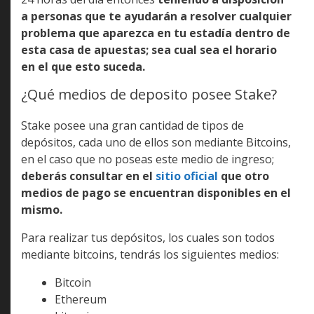
a personas que te ayudarán a resolver cualquier
problema que aparezca en tu estadía dentro de
esta casa de apuestas; sea cual sea el horario
en el que esto suceda.
¿Qué medios de deposito posee Stake?
Stake posee una gran cantidad de tipos de
depósitos, cada uno de ellos son mediante Bitcoins,
en el caso que no poseas este medio de ingreso;
deberás consultar en el
sitio oficial
que otro
medios de pago se encuentran disponibles en el
mismo.
Para realizar tus depósitos, los cuales son todos
mediante bitcoins, tendrás los siguientes medios:
Bitcoin
Ethereum