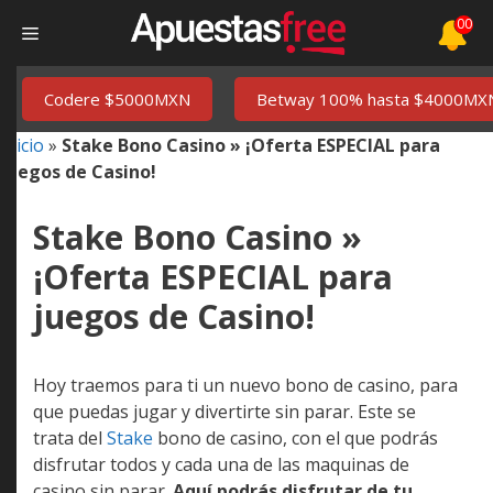
Skip
3
Menu
to
content
Codere $5000MXN
Betway 100% hasta $4000MX
Inicio
»
Stake Bono Casino » ¡Oferta ESPECIAL para
juegos de Casino!
Stake Bono Casino »
¡Oferta ESPECIAL para
juegos de Casino!
Hoy traemos para ti un nuevo bono de casino, para
que puedas jugar y divertirte sin parar. Este se
trata del
Stake
bono de casino, con el que podrás
disfrutar todos y cada una de las maquinas de
casino sin parar.
Aquí podrás disfrutar de tu