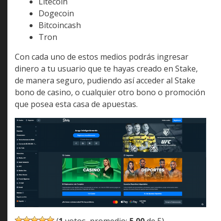
Litecoin
Dogecoin
Bitcoincash
Tron
Con cada uno de estos medios podrás ingresar
dinero a tu usuario que te hayas creado en Stake,
de manera seguro, pudiendo así acceder al Stake
bono de casino, o cualquier otro bono o promoción
que posea esta casa de apuestas.