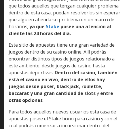
que todos aquellos que tengan cualquier problema
dentro de esta casa, puedan resolverlos sin esperar
que alguien atienda su problema en un marco de
horarios;
ya que
Stake
posee una atención al
cliente las 24 horas del día.
Este sitio de apuestas tiene una gran variedad de
juegos dentro de su casino online. Allí podrás
encontrar distintos tipos de juegos relacionado a
este ambiente, desde juegos de casino hasta
apuestas deportivas.
Dentro del casino, también
está el casino en vivo, dentro de ellos hay
juegos desde póker, blackjack, roulette,
baccarat y una gran cantidad de slots
y
entre
otras opciones
.
Para todos aquellos nuevos usuarios esta casa de
apuestas posee el Stake bono para casino y con el
cual podrás comenzar a incursionar dentro del