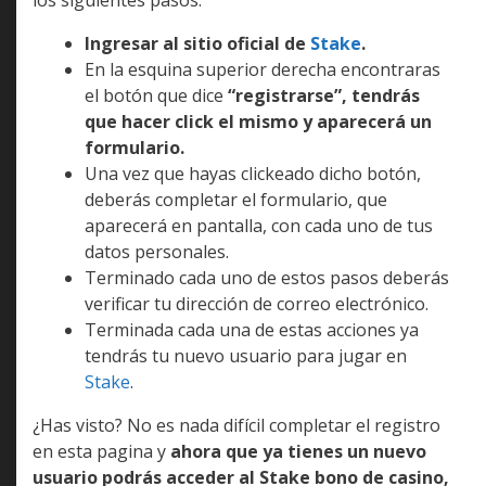
Ingresar al sitio oficial de
Stake
.
En la esquina superior derecha encontraras
el botón que dice
“registrarse”, tendrás
que hacer click el mismo y aparecerá un
formulario.
Una vez que hayas clickeado dicho botón,
deberás completar el formulario, que
aparecerá en pantalla, con cada uno de tus
datos personales.
Terminado cada uno de estos pasos deberás
verificar tu dirección de correo electrónico.
Terminada cada una de estas acciones ya
tendrás tu nuevo usuario para jugar en
Stake
.
¿Has visto? No es nada difícil completar el registro
en esta pagina y
ahora que ya tienes un nuevo
usuario podrás acceder al Stake bono de casino,