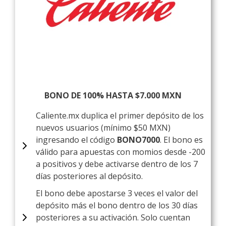
BONO DE 100% HASTA $7.000 MXN
Caliente.mx duplica el primer depósito de los
nuevos usuarios (mínimo $50 MXN)
ingresando el código
BONO7000
. El bono es
válido para apuestas con momios desde -200
a positivos y debe activarse dentro de los 7
días posteriores al depósito.
El bono debe apostarse 3 veces el valor del
depósito más el bono dentro de los 30 días
posteriores a su activación. Solo cuentan