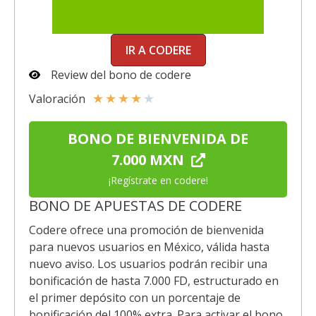
IR A CODERE
Review del bono de codere
★
★
★
★
★
Valoración
BONO DE BIENVENIDA DE
7.000 MXN
¡Regístrate en codere!
BONO DE APUESTAS DE CODERE
Codere ofrece una promoción de bienvenida
para nuevos usuarios en México, válida hasta
nuevo aviso. Los usuarios podrán recibir una
bonificación de hasta 7.000 FD, estructurado en
el primer depósito con un porcentaje de
bonificación del 100% extra. Para activar el bono,