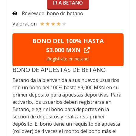
IR A BETANO
Review del bono de betano
★
★
★
★
★
Valoración
BONO DEL 100% HASTA
$3.000 MXN
¡Regístrate en betano!
BONO DE APUESTAS DE BETANO
Betano da la bienvenida a sus nuevos usuarios
con un bono del 100% hasta $3,000 MXN en su
primer depósito para apuestas deportivas. Para
activarlo, los usuarios deben registrarse en
Betano, elegir el bono para deportes en la
sección de depósitos y realizar su primer
depósito. El bono tiene un requisito de apuesta
(rollover) de 4 veces el monto del bono más el