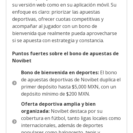
su versión web como en su aplicación móvil. Su
enfoque es claro: priorizar las apuestas
deportivas, ofrecer cuotas competitivas y
acompañar al jugador con un bono de
bienvenida que realmente pueda aprovecharse
si se apuesta con estrategia y constancia.
Puntos fuertes sobre el bono de apuestas de
Novibet
Bono de bienvenida en deportes:
El bono
de apuestas deportivas de Novibet duplica el
primer depósito hasta $5,000 MXN, con un
depósito mínimo de $200 MXN.
Oferta deportiva amplia y bien
organizada:
Novibet destaca por su
cobertura en fútbol, tanto ligas locales como
internacionales, además de deportes
populares como baloncesto, tenis y