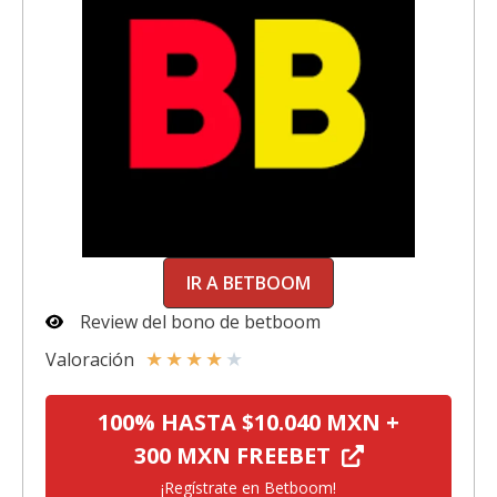
IR A BETBOOM
Review del bono de betboom
★
★
★
★
★
Valoración
100% HASTA $10.040 MXN +
300 MXN FREEBET
¡Regístrate en Betboom!