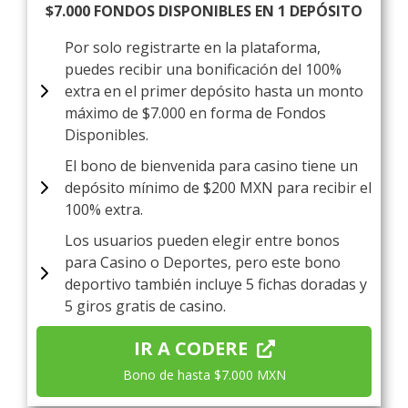
$7.000 FONDOS DISPONIBLES EN 1 DEPÓSITO
Por solo registrarte en la plataforma,
puedes recibir una bonificación del 100%
extra en el primer depósito hasta un monto
máximo de $7.000 en forma de Fondos
Disponibles.
El bono de bienvenida para casino tiene un
depósito mínimo de $200 MXN para recibir el
100% extra.
Los usuarios pueden elegir entre bonos
para Casino o Deportes, pero este bono
deportivo también incluye 5 fichas doradas y
5 giros gratis de casino.
IR A CODERE
Bono de hasta $7.000 MXN