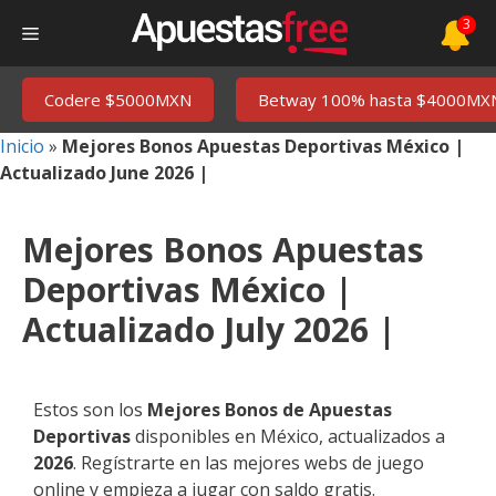
Skip
3
Menu
to
content
Codere $5000MXN
Betway 100% hasta $4000MX
Inicio
»
Mejores Bonos Apuestas Deportivas México |
Actualizado June 2026 |
Mejores Bonos Apuestas
Deportivas México |
Actualizado July 2026 |
Estos son los
Mejores Bonos de Apuestas
Deportivas
disponibles en
México, actualizados a
2026
. Regístrarte en las mejores webs de juego
online y empieza a jugar con saldo gratis.