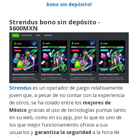
bono sin depósito!
Strendus bono sin depósito -
$600MXN
Strendus
es un operador de juego relativamente
joven que, a pesar de no contar con la experiencia
de otros, se ha colado entre los
mejores de
México
gracias al uso de tecnologías puntas tanto
en su web, como en su app, por lo que es uno de
los que mejor funcionamiento ofrece a sus
usuarios y
garantiza la seguridad
a la hora de