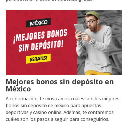
Mejores bonos sin depósito en
México
A continuación, te mostramos cuáles son los mejores
bonos sin depósito de méxico para apuestas
deportivas y casino online. Además, te contaremos
cuáles son los pasos a seguir para conseguirlos.