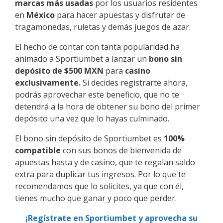
marcas más usadas
por los usuarios residentes
en
México
para hacer apuestas y disfrutar de
tragamonedas, ruletas y demás juegos de azar.
El hecho de contar con tanta popularidad ha
animado a Sportiumbet a lanzar un
bono sin
depósito de $500 MXN
para
casino
exclusivamente.
Si decides registrarte ahora,
podrás aprovechar este beneficio, que no te
detendrá a la hora de obtener su bono del primer
depósito una vez que lo hayas culminado.
El bono sin depósito de Sportiumbet es
100%
compatible
con sus bonos de bienvenida de
apuestas hasta y de casino, que te regalan saldo
extra para duplicar tus ingresos. Por lo que te
recomendamos que lo solicites, ya que con él,
tienes mucho que ganar y poco que perder.
¡Regístrate en Sportiumbet y aprovecha su