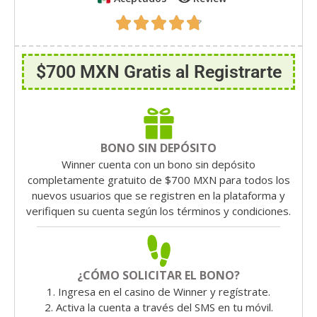





$700 MXN Gratis al Registrarte
BONO SIN DEPÓSITO
Winner cuenta con un bono sin depósito
completamente gratuito de $700 MXN para todos los
nuevos usuarios que se registren en la plataforma y
verifiquen su cuenta según los términos y condiciones.
¿CÓMO SOLICITAR EL BONO?
1. Ingresa en el casino de Winner y regístrate.
2. Activa la cuenta a través del SMS en tu móvil.