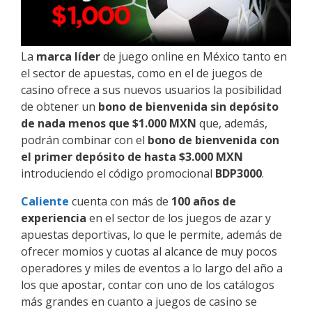
La
marca líder
de juego online en México tanto en
el sector de apuestas, como en el de juegos de
casino ofrece a sus nuevos usuarios la posibilidad
de obtener un
bono de bienvenida sin depósito
de nada menos que $1.000 MXN
que, además,
podrán combinar con el
bono de bienvenida con
el primer depósito de hasta $3.000 MXN
introduciendo el código promocional
BDP3000
.
Caliente
cuenta con más de
100 años de
experiencia
en el sector de los juegos de azar y
apuestas deportivas, lo que le permite, además de
ofrecer momios y cuotas al alcance de muy pocos
operadores y miles de eventos a lo largo del año a
los que apostar, contar con uno de los catálogos
más grandes en cuanto a juegos de casino se