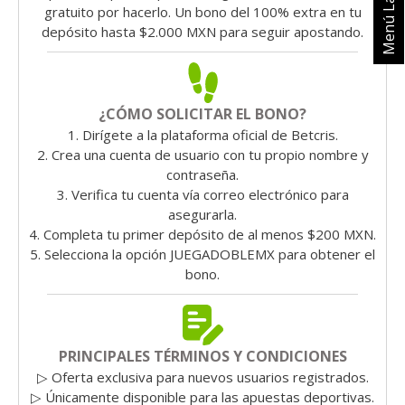
Menú Lateral
gratuito por hacerlo. Un bono del 100% extra en tu
depósito hasta $2.000 MXN para seguir apostando.
¿CÓMO SOLICITAR EL BONO?
1. Dirígete a la plataforma oficial de Betcris.
2. Crea una cuenta de usuario con tu propio nombre y
contraseña.
3. Verifica tu cuenta vía correo electrónico para
asegurarla.
4. Completa tu primer depósito de al menos $200 MXN.
5. Selecciona la opción JUEGADOBLEMX para obtener el
bono.
PRINCIPALES TÉRMINOS Y CONDICIONES
▷ Oferta exclusiva para nuevos usuarios registrados.
▷ Únicamente disponible para las apuestas deportivas.