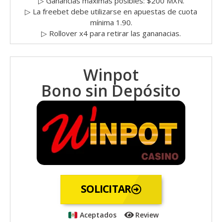
▷ Ganancias máximas posibles: $200 MXN.
▷ La freebet debe utilizarse en apuestas de cuota
mínima 1.90.
▷ Rollover x4 para retirar las gananacias.
Winpot
Bono sin Depósito
SOLICITAR
Aceptados
Review