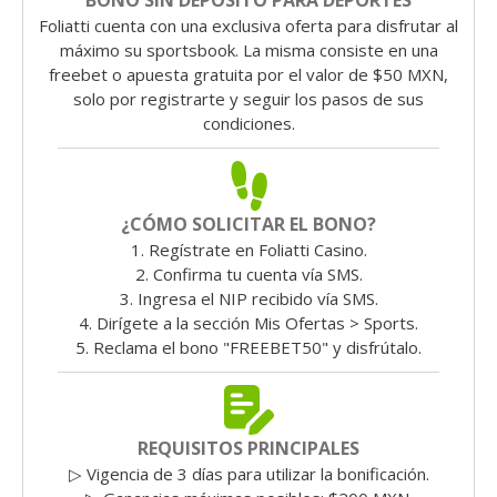
BONO SIN DEPÓSITO PARA DEPORTES
Foliatti cuenta con una exclusiva oferta para disfrutar al
máximo su sportsbook. La misma consiste en una
freebet o apuesta gratuita por el valor de $50 MXN,
solo por registrarte y seguir los pasos de sus
condiciones.
¿CÓMO SOLICITAR EL BONO?
1. Regístrate en Foliatti Casino.
2. Confirma tu cuenta vía SMS.
3. Ingresa el NIP recibido vía SMS.
4. Dirígete a la sección Mis Ofertas > Sports.
5. Reclama el bono "FREEBET50" y disfrútalo.
REQUISITOS PRINCIPALES
▷ Vigencia de 3 días para utilizar la bonificación.