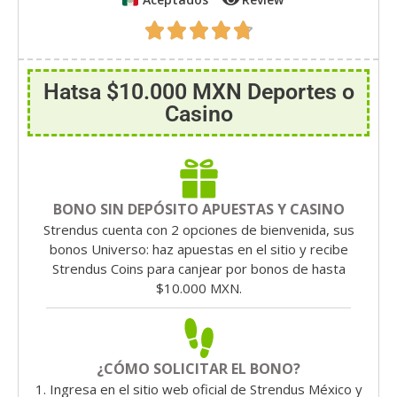





Hatsa $10.000 MXN Deportes o
Casino
BONO SIN DEPÓSITO APUESTAS Y CASINO
Strendus cuenta con 2 opciones de bienvenida, sus
bonos Universo: haz apuestas en el sitio y recibe
Strendus Coins para canjear por bonos de hasta
$10.000 MXN.
¿CÓMO SOLICITAR EL BONO?
1. Ingresa en el sitio web oficial de Strendus México y