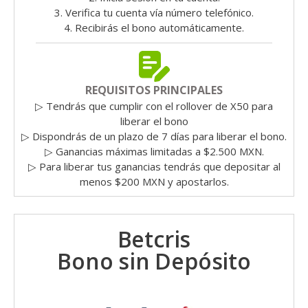
3. Verifica tu cuenta vía número telefónico.
4. Recibirás el bono automáticamente.
REQUISITOS PRINCIPALES
▷ Tendrás que cumplir con el rollover de X50 para
liberar el bono
▷ Dispondrás de un plazo de 7 días para liberar el bono.
▷ Ganancias máximas limitadas a $2.500 MXN.
▷ Para liberar tus ganancias tendrás que depositar al
menos $200 MXN y apostarlos.
Betcris
Bono sin Depósito