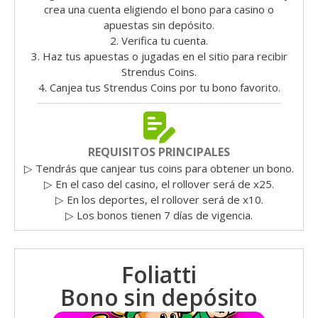
crea una cuenta eligiendo el bono para casino o
apuestas sin depósito.
2. Verifica tu cuenta.
3. Haz tus apuestas o jugadas en el sitio para recibir
Strendus Coins.
4. Canjea tus Strendus Coins por tu bono favorito.
REQUISITOS PRINCIPALES
▷ Tendrás que canjear tus coins para obtener un bono.
▷ En el caso del casino, el rollover será de x25.
▷ En los deportes, el rollover será de x10.
▷ Los bonos tienen 7 días de vigencia.
Foliatti
Bono sin depósito