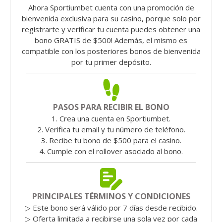
Ahora Sportiumbet cuenta con una promoción de
bienvenida exclusiva para su casino, porque solo por
registrarte y verificar tu cuenta puedes obtener una
bono GRATIS de $500! Además, el mismo es
compatible con los posteriores bonos de bienvenida
por tu primer depósito.
PASOS PARA RECIBIR EL BONO
1. Crea una cuenta en Sportiumbet.
2. Verifica tu email y tu número de teléfono.
3. Recibe tu bono de $500 para el casino.
4. Cumple con el rollover asociado al bono.
PRINCIPALES TÉRMINOS Y CONDICIONES
▷ Este bono será válido por 7 días desde recibido.
▷ Oferta limitada a recibirse una sola vez por cada