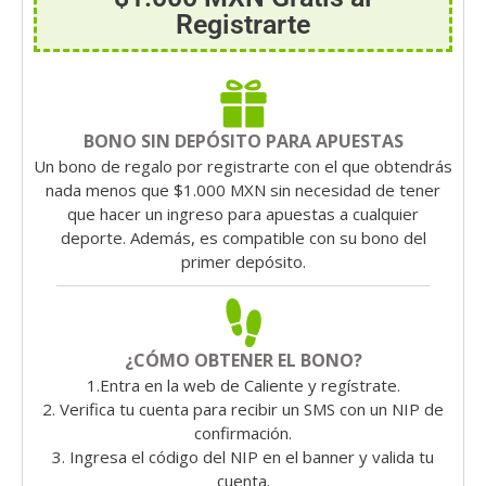
Registrarte
BONO SIN DEPÓSITO PARA APUESTAS
Un bono de regalo por registrarte con el que obtendrás
nada menos que $1.000 MXN sin necesidad de tener
que hacer un ingreso para apuestas a cualquier
deporte. Además, es compatible con su bono del
primer depósito.
¿CÓMO OBTENER EL BONO?
1.Entra en la web de Caliente y regístrate.
2. Verifica tu cuenta para recibir un SMS con un NIP de
confirmación.
3. Ingresa el código del NIP en el banner y valida tu
cuenta.