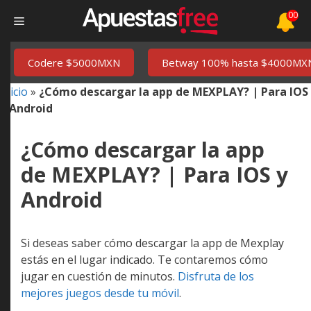
Skip
3
Menu
to
content
Codere $5000MXN
Betway 100% hasta $4000MX
Inicio
»
¿Cómo descargar la app de MEXPLAY? | Para IOS
y Android
¿Cómo descargar la app
de MEXPLAY? | Para IOS y
Android
Si deseas saber cómo descargar la app de Mexplay
estás en el lugar indicado. Te contaremos cómo
jugar en cuestión de minutos.
Disfruta de los
mejores juegos desde tu móvil
.