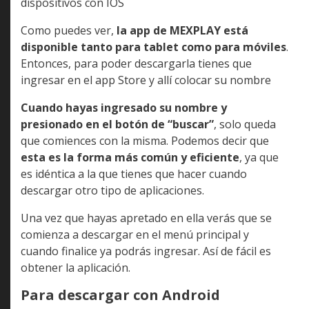
dispositivos con IOS
Como puedes ver,
la app de MEXPLAY está
disponible tanto para tablet como para móviles
.
Entonces, para poder descargarla tienes que
ingresar en el app Store y allí colocar su nombre
Cuando hayas ingresado su nombre y
presionado en el botón de “buscar”
, solo queda
que comiences con la misma. Podemos decir que
esta es la forma más común y eficiente
, ya que
es idéntica a la que tienes que hacer cuando
descargar otro tipo de aplicaciones.
Una vez que hayas apretado en ella verás que se
comienza a descargar en el menú principal y
cuando finalice ya podrás ingresar. Así de fácil es
obtener la aplicación.
Para descargar con Android