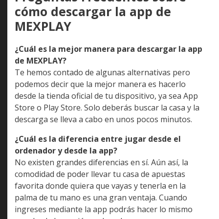
cómo descargar la app de
MEXPLAY
¿Cuál es la mejor manera para descargar la app
de MEXPLAY?
Te hemos contado de algunas alternativas pero
podemos decir que la mejor manera es hacerlo
desde la tienda oficial de tu dispositivo, ya sea App
Store o Play Store. Solo deberás buscar la casa y la
descarga se lleva a cabo en unos pocos minutos.
¿Cuál es la diferencia entre jugar desde el
ordenador y desde la app?
No existen grandes diferencias en sí. Aún así, la
comodidad de poder llevar tu casa de apuestas
favorita donde quiera que vayas y tenerla en la
palma de tu mano es una gran ventaja. Cuando
ingreses mediante la app podrás hacer lo mismo