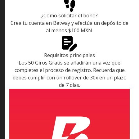
¿Cómo solicitar el bono?
Crea tu cuenta en Betway y efectúa un depósito de
al menos $100 MXN.
Requisitos principales
Los 50 Giros Gratis se añadirán una vez que
completes el proceso de registro. Recuerda que
debes cumplir con un rollover de 30x en un plazo
de 7 días.