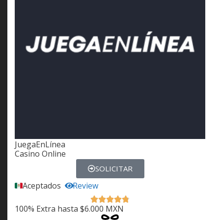
JuegaEnLínea
Casino Online
SOLICITAR
Aceptados
Review





100% Extra hasta $6.000 MXN