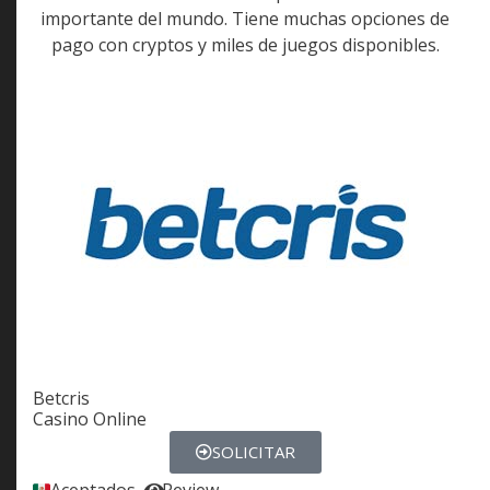
importante del mundo. Tiene muchas opciones de
pago con cryptos y miles de juegos disponibles.
Betcris
Casino Online
SOLICITAR