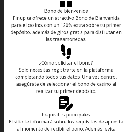
Bono de bienvenida
Pinup te ofrece un atractivo Bono de Bienvenida
para el casino, con un 120% extra sobre tu primer
depósito, además de giros gratis para disfrutar en
las tragamonedas.
¿Cómo solicitar el bono?
Solo necesitas registrarte en la plataforma
completando todos tus datos. Una vez dentro,
asegúrate de seleccionar el bono de casino al
realizar tu primer depósito.
Requisitos principales
El sitio te informará sobre los requisitos de apuesta
al momento de recibir el bono. Además, evita