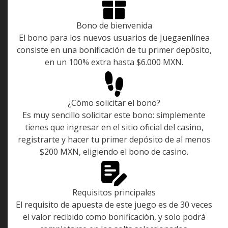
Bono de bienvenida
El bono para los nuevos usuarios de Juegaenlínea
consiste en una bonificación de tu primer depósito,
en un 100% extra hasta $6.000 MXN.
¿Cómo solicitar el bono?
Es muy sencillo solicitar este bono: simplemente
tienes que ingresar en el sitio oficial del casino,
registrarte y hacer tu primer depósito de al menos
$200 MXN, eligiendo el bono de casino.
Requisitos principales
El requisito de apuesta de este juego es de 30 veces
el valor recibido como bonificación, y solo podrá