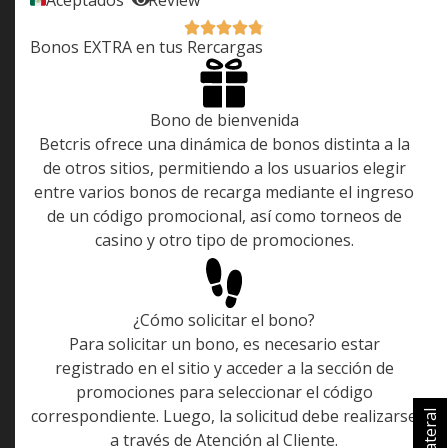
Aceptados
Review





Bonos EXTRA en tus Rercargas
Bono de bienvenida
Betcris ofrece una dinámica de bonos distinta a la
de otros sitios, permitiendo a los usuarios elegir
entre varios bonos de recarga mediante el ingreso
de un código promocional, así como torneos de
casino y otro tipo de promociones.
¿Cómo solicitar el bono?
Para solicitar un bono, es necesario estar
registrado en el sitio y acceder a la sección de
promociones para seleccionar el código
correspondiente. Luego, la solicitud debe realizarse
a través de Atención al Cliente.