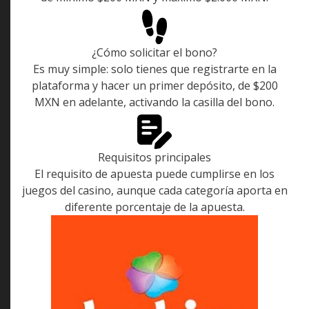
¿Cómo solicitar el bono?
Es muy simple: solo tienes que registrarte en la
plataforma y hacer un primer depósito, de $200
MXN en adelante, activando la casilla del bono.
Requisitos principales
El requisito de apuesta puede cumplirse en los
juegos del casino, aunque cada categoría aporta en
diferente porcentaje de la apuesta.