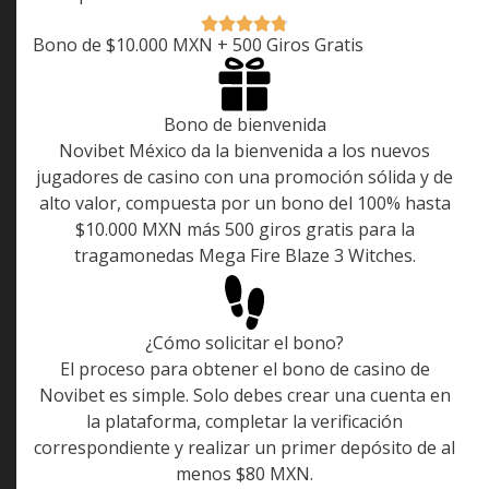





Bono de $10.000 MXN + 500 Giros Gratis
Bono de bienvenida
Novibet México da la bienvenida a los nuevos
jugadores de casino con una promoción sólida y de
alto valor, compuesta por un bono del 100% hasta
$10.000 MXN más 500 giros gratis para la
tragamonedas Mega Fire Blaze 3 Witches.
¿Cómo solicitar el bono?
El proceso para obtener el bono de casino de
Novibet es simple. Solo debes crear una cuenta en
la plataforma, completar la verificación
correspondiente y realizar un primer depósito de al
menos $80 MXN.