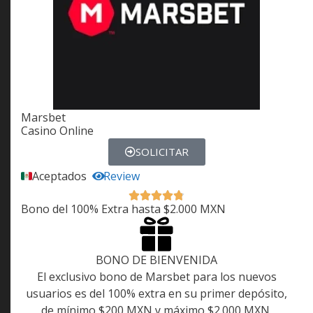
Marsbet
Casino Online
SOLICITAR
Aceptados
Review





Bono del 100% Extra hasta $2.000 MXN
BONO DE BIENVENIDA
El exclusivo bono de Marsbet para los nuevos
usuarios es del 100% extra en su primer depósito,
de mínimo $200 MXN y máximo $2.000 MXN.