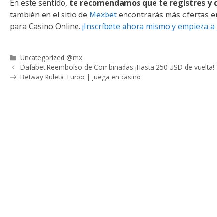
En este sentido,
te recomendamos que te registres y c
también en el sitio de
Mexbet
encontrarás más ofertas e
para Casino Online.
¡Inscríbete ahora mismo y empieza a 
Categories
Uncategorized @mx
Dafabet Reembolso de Combinadas ¡Hasta 250 USD de vuelta!
Betway Ruleta Turbo | Juega en casino