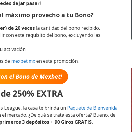
edes dejar pasar!
el máximo provecho a tu Bono?
ver) de 20 veces
la cantidad del bono recibido.
r con este requisito del bono, excluyendo las
 activación.
es de
mexbet.mx
en esta promoción.
on el Bono de Mexbet!
 de 250% EXTRA
 League, la casa te brinda un
Paquete de Bienvenida
el mercado. ¿De qué se trata esta oferta? Bueno, de
rimeros 3 depósitos + 90 Giros GRATIS.