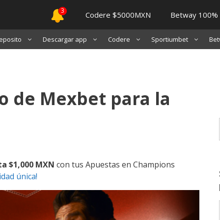
3
Codere $5000MXN
Betway 100%
eposito
Descargar app
Codere
Sportiumbet
Be
o de Mexbet para la
ta $1,000 MXN
con tus Apuestas en Champions
idad única!