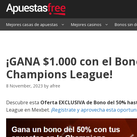
Skip
to
content
Mejores casas de apuestas
Mejores casinos
Bonos sin d
¡GANA $1.000 con el Bon
Champions League!
8 November, 2023
by
afree
Descubre esta
Oferta EXCLUSIVA de Bono del 50% has
League en Mexbet.
¡Regístrate y aprovecha esta oportun