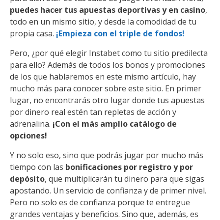
puedes hacer tus apuestas deportivas y en casino
,
todo en un mismo sitio, y desde la comodidad de tu
propia casa.
¡Empieza con el triple de fondos!
Pero, ¿por qué elegir Instabet como tu sitio predilecta
para ello? Además de todos los bonos y promociones
de los que hablaremos en este mismo artículo, hay
mucho más para conocer sobre este sitio. En primer
lugar, no encontrarás otro lugar donde tus apuestas
por dinero real estén tan repletas de acción y
adrenalina.
¡Con el más amplio catálogo de
opciones!
Y no solo eso, sino que podrás jugar por mucho más
tiempo con las
bonificaciones por registro y por
depósito
, que multiplicarán tu dinero para que sigas
apostando. Un servicio de confianza y de primer nivel.
Pero no solo es de confianza porque te entregue
grandes ventajas y beneficios. Sino que, además, es