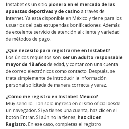
Instabet es un sitio
pionero en el mercado de las
apuestas deportivas y de casino
a través de
internet. Ya está disponible en México y tiene para los
usuarios del país estupendas bonificaciones. Además
de excelente servicio de atención al cliente y variedad
de métodos de pago.
¿Qué necesito para registrarme en Instabet?
Los únicos requisitos son:
ser un adulto responsable
mayor de 18 años
de edad, y contar con una cuenta
de correo electrónicos como contacto. Después, se
trata simplemente de introducir la información
personal solicitada de manera correcta y veraz.
¿Cómo me registro en Instabet México?
Muy sencillo. Tan solo ingresa en el sitio oficial desde
un navegador. Si ya tienes una cuenta, haz clic en el
botón Entrar. Si aún no la tienes,
haz clic en
Registro.
En ese caso, completas el registro