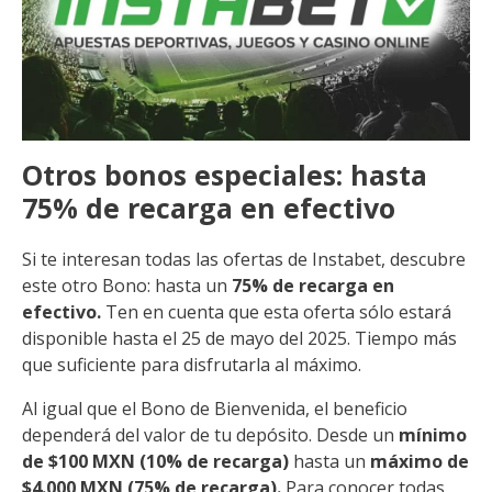
Otros bonos especiales: hasta
75% de recarga en efectivo
Si te interesan todas las ofertas de Instabet, descubre
este otro Bono: hasta un
75% de recarga en
efectivo.
Ten en cuenta que esta oferta sólo estará
disponible hasta el 25 de mayo del 2025. Tiempo más
que suficiente para disfrutarla al máximo.
Al igual que el Bono de Bienvenida, el beneficio
dependerá del valor de tu depósito. Desde un
mínimo
de $100 MXN (10% de recarga)
hasta un
máximo de
$4.000 MXN (75% de recarga).
Para conocer todas