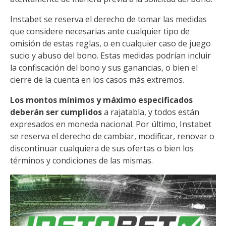
Instabet se reserva el derecho de tomar las medidas
que considere necesarias ante cualquier tipo de
omisión de estas reglas, o en cualquier caso de juego
sucio y abuso del bono. Estas medidas podrían incluir
la confiscación del bono y sus ganancias, o bien el
cierre de la cuenta en los casos más extremos.
Los montos mínimos y máximo especificados
deberán ser cumplidos
a rajatabla, y todos están
expresados en moneda nacional.
Por último, Instabet
se reserva el derecho de cambiar, modificar, renovar o
discontinuar cualquiera de sus ofertas o bien los
términos y condiciones de las mismas.