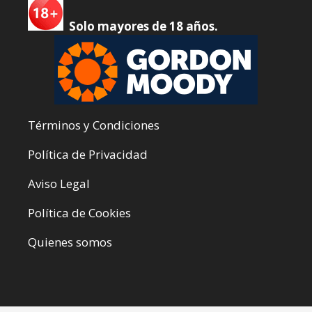
Solo mayores de 18 años.
Términos y Condiciones
Política de Privacidad
Aviso Legal
Política de Cookies
Quienes somos