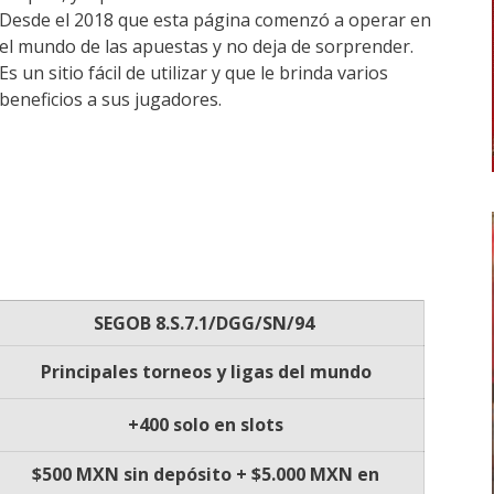
r app mobile?
jores métodos de pago?
Betsala