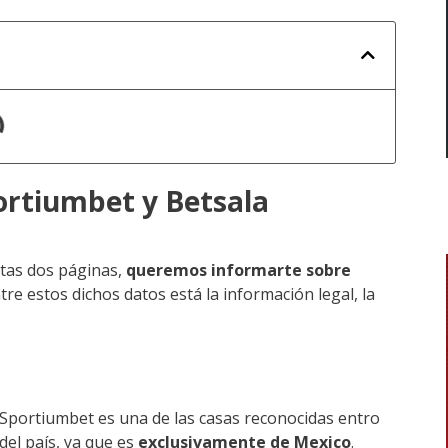
etsala
as apuestas deportivas?
r casino?