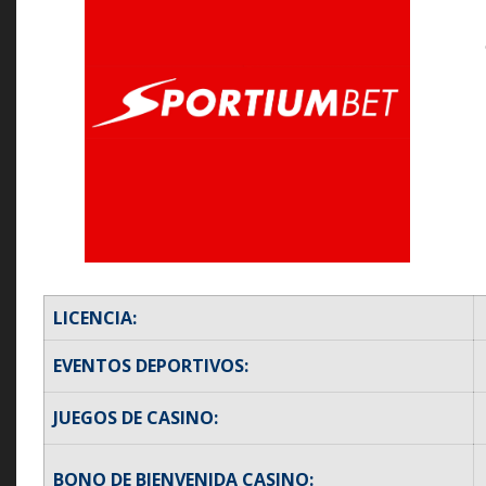
Betsala
Bono de bienvenida
Sportiumbet o Betsala ¿Quién tiene la mejo
Sportiumbet Mobile App
Betsala Mobile
Sportiumbet o Betsala ¿Quién tiene los me
Sportiumbet:
Betsala:
Sportiumbet o Betsala: conclusión definitiva
Puntos fuertes
Sportiumbet
Betsala
Puntos débiles
Sportiumbet
Betsala
Preguntas frecuentes sobre Sportiumbet y 