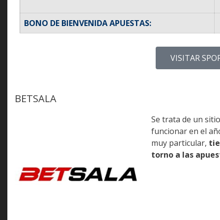
Información general sobre S
Antes de que te apresures a registrarte en alguna d
sobre algunos datos generales
de estas dos casas d
información legal, la cantidad de juegos que tiene y
SPORTIUMBET
S
e
M
a
d
b