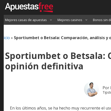
Mejores casas de apuestas
Mejores casinos
Bonos sin d
Inicio
»
Sportiumbet o Betsala: Comparación, análisis y o
Sportiumbet o Betsala
análisis y opinión defin
Por R
Tipste