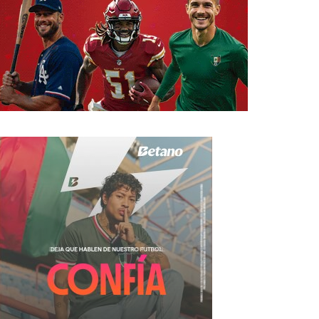
Bono Sportium Bet