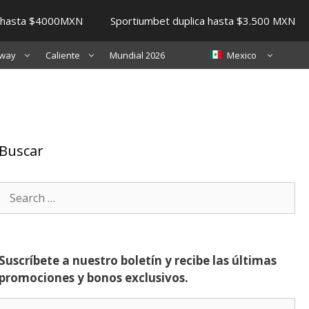
 hasta $4000MXN
Sportiumbet duplica hasta $3.500 MXN
tway
Caliente
Mundial 2026
Mexico
Buscar