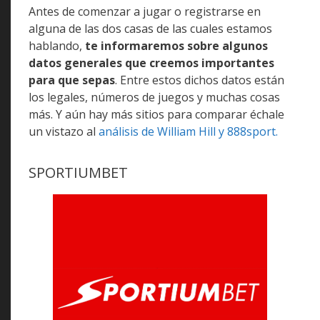
Antes de comenzar a jugar o registrarse en
alguna de las dos casas de las cuales estamos
hablando,
te informaremos sobre algunos
datos generales que creemos importantes
para que sepas
. Entre estos dichos datos están
los legales, números de juegos y muchas cosas
más. Y aún hay más sitios para comparar échale
un vistazo al
análisis de William Hill y 888sport.
SPORTIUMBET