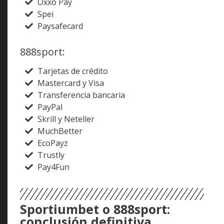
Oxxo Pay
Spei
Paysafecard
888sport:
Tarjetas de crédito
Mastercard y Visa
Transferencia bancaria
PayPal
Skrill y Neteller
MuchBetter
EcoPayz
Trustly
Pay4Fun
Sportiumbet o 888sport:
conclusión definitiva