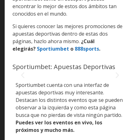
encontrar lo mejor de estos dos ámbitos tan
conocidos en el mundo.
Si quieres conocer las mejores promociones de
apuestas deportivas dentro de estas dos
páginas, hazlo ahora mismo.
¿Cuál
elegirás?
Sportiumbet
o
888sports
.
Sportiumbet: Apuestas Deportivas
Sportiumbet cuenta con una interfaz de
APUESTA AHORA
apuestas deportivas muy interesante.
Destacan los distintos eventos que se pueden
observar a la izquierda y como esta página
busca que no pierdas de vista ningún partido.
Puedes ver los eventos en vivo, los
próximos y mucho más.