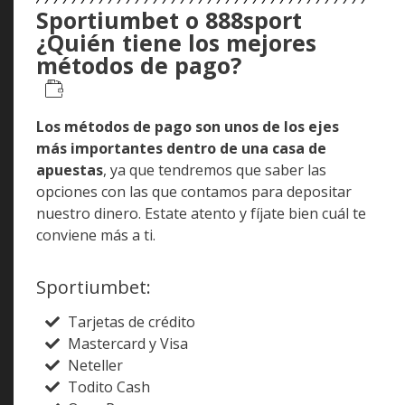
Sportiumbet o 888sport
¿Quién tiene los mejores
métodos de pago?
Los métodos de pago son unos de los ejes
más importantes dentro de una casa de
apuestas
, ya que tendremos que saber las
opciones con las que contamos para depositar
nuestro dinero. Estate atento y fíjate bien cuál te
conviene más a ti.
Sportiumbet:
Tarjetas de crédito
Mastercard y Visa
Neteller
Todito Cash