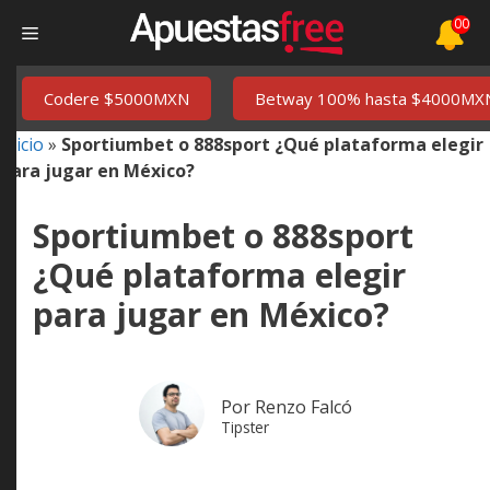
00
Codere $5000MXN
Betway 100% hasta $4000MX
Inicio
»
Sportiumbet o 888sport ¿Qué plataforma elegir
para jugar en México?
Sportiumbet o 888sport
¿Qué plataforma elegir
para jugar en México?
Por Renzo Falcó
Tipster