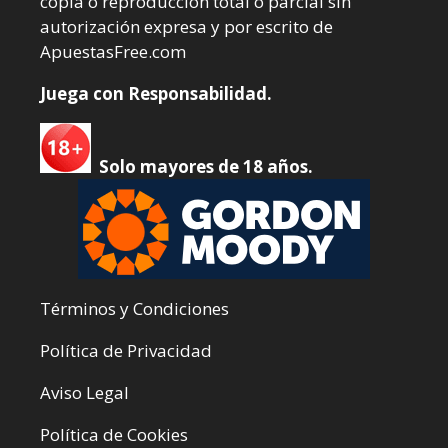
copia o reproducción total o parcial sin
autorización expresa y por escrito de
ApuestasFree.com
Juega con Responsabilidad.
Solo mayores de 18 años.
Términos y Condiciones
Política de Privacidad
Aviso Legal
Política de Cookies