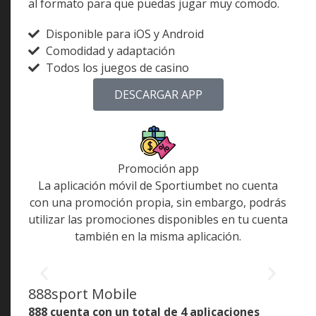
al formato para que puedas jugar muy comodo.
Disponible para iOS y Android
Comodidad y adaptación
Todos los juegos de casino
DESCARGAR APP
Promoción app
La aplicación móvil de Sportiumbet no cuenta
con una promoción propia, sin embargo, podrás
utilizar las promociones disponibles en tu cuenta
también en la misma aplicación.
888sport Mobile
888 cuenta con un total de 4 aplicaciones