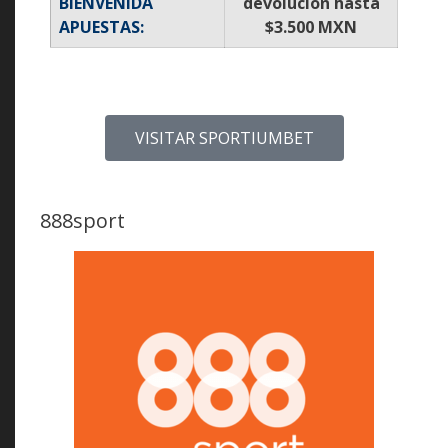
BIENVENIDA
devolución hasta
APUESTAS:
$3.500 MXN
VISITAR SPORTIUMBET
888sport