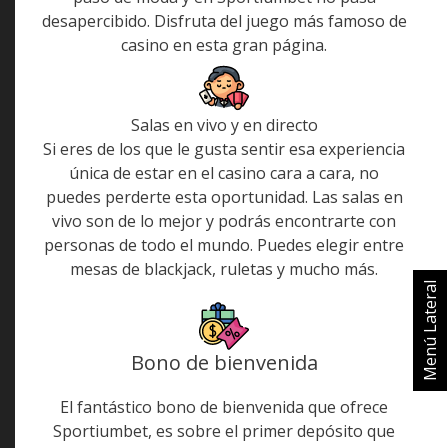
desapercibido. Disfruta del juego más famoso de
casino en esta gran página.
Salas en vivo y en directo
Si eres de los que le gusta sentir esa experiencia
única de estar en el casino cara a cara, no
puedes perderte esta oportunidad. Las salas en
vivo son de lo mejor y podrás encontrarte con
personas de todo el mundo. Puedes elegir entre
mesas de blackjack, ruletas y mucho más.
Menú Lateral
Bono de bienvenida
El fantástico bono de bienvenida que ofrece
Sportiumbet, es sobre el primer depósito que