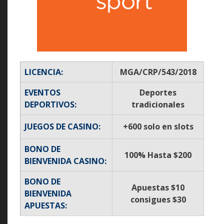
LICENCIA:
MGA/CRP/543/2018
EVENTOS
Deportes
DEPORTIVOS:
tradicionales
JUEGOS DE CASINO:
+600 solo en slots
BONO DE
100% Hasta $200
BIENVENIDA CASINO:
BONO DE
Apuestas $10
BIENVENIDA
consigues $30
APUESTAS: