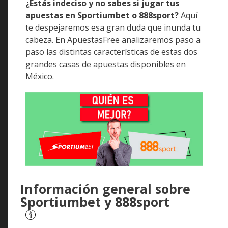
¿Estás indeciso y no sabes si jugar tus
apuestas en Sportiumbet o 888sport?
Aquí
te despejaremos esa gran duda que inunda tu
cabeza. En ApuestasFree analizaremos paso a
paso las distintas características de estas dos
grandes casas de apuestas disponibles en
México.
Información general sobre
Sportiumbet y 888sport