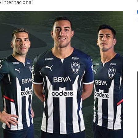
 internacional.