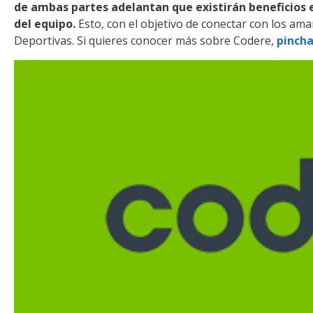
de ambas partes adelantan que existirán beneficios 
del equipo.
Esto, con el objetivo de conectar con los ama
Deportivas. Si quieres conocer más sobre Codere,
pincha