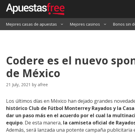
Skip
to
content
Mejores casas de apuestas
Mejores casinos
Bonos sin d
Codere es el nuevo spon
de México
21 July, 2021
by
afree
Los últimos días en México han dejado grandes novedades
histórico Club de Fútbol Monterrey Rayados y la Casa
dar un paso más en el acuerdo por el cual la multina
equipo
. De esta manera,
la camiseta oficial de Rayados
Además, será lanzada una potente campaña publicitaria e