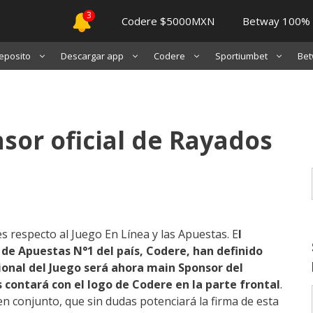
3
Codere $5000MXN
Betway 100%
eposito
Descargar app
Codere
Sportiumbet
Be
sor oficial de Rayados
 respecto al Juego En Línea y las Apuestas. E
l
 de Apuestas N°1 del país, Codere, han definido
cional del Juego será ahora main Sponsor del
 contará con el logo de Codere en la parte frontal
.
n conjunto, que sin dudas potenciará la firma de esta