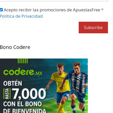
Acepto recibir las promociones de ApuestasFree
*
Política de Privacidad
Bono Codere