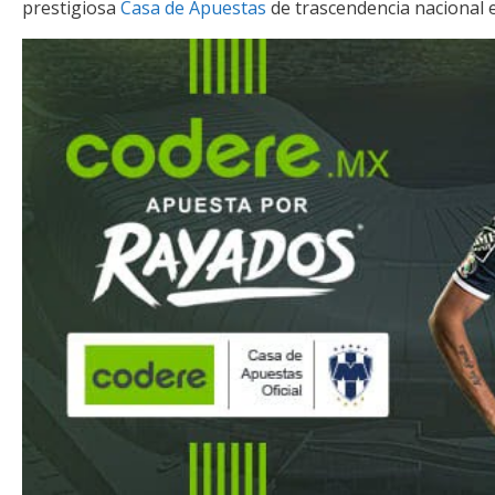
prestigiosa
Casa de Apuestas
de trascendencia nacional e