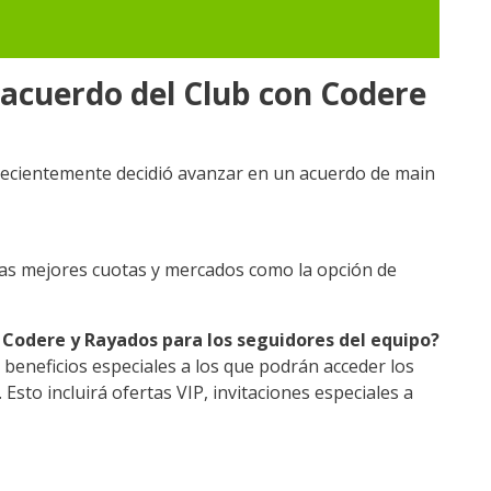
 acuerdo del Club con Codere
recientemente decidió avanzar en un acuerdo de main
 las mejores cuotas y mercados como la opción de
 Codere y Rayados para los seguidores del equipo?
 beneficios especiales a los que podrán acceder los
sto incluirá ofertas VIP, invitaciones especiales a