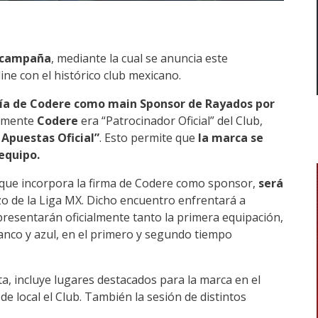
a campaña
, mediante la cual se anuncia este
e con el histórico club mexicano.
ría de Codere como main Sponsor de Rayados por
ormente
Codere
era “Patrocinador Oficial” del Club,
Apuestas Oficial”
. Esto permite que
la marca se
equipo.
 que incorpora la firma de Codere como sponsor,
será
o de la Liga MX. Dicho encuentro enfrentará a
e presentarán oficialmente tanto la primera equipación,
lanco y azul, en el primero y segundo tiempo
ta, incluye lugares destacados para la marca en el
e local el Club. También la sesión de distintos