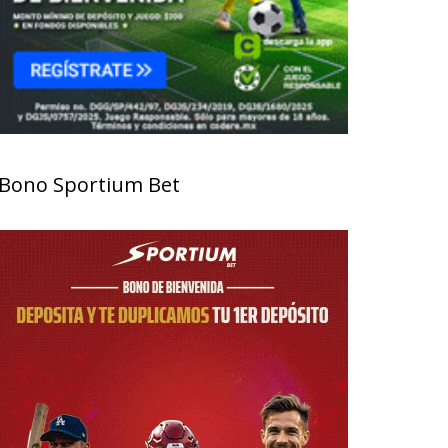
Bono Sportium Bet