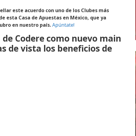
ellar este acuerdo con uno de los Clubes más
 de esta Casa de Apuestas en México, que ya
ubro en nuestro país.
Apúntate!
a de Codere como nuevo main
 de vista los beneficios de