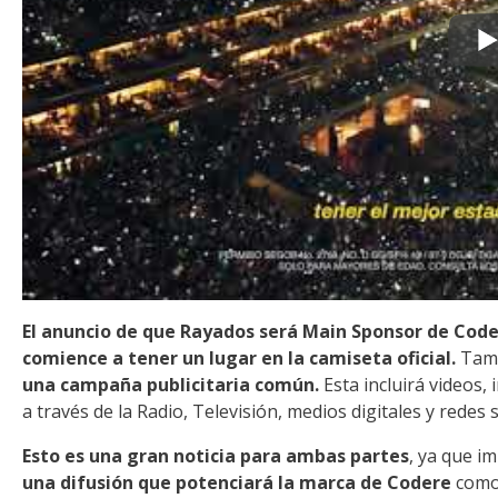
El anuncio de que Rayados será Main Sponsor de Coder
comience a tener un lugar en la camiseta oficial.
Tam
una campaña publicitaria común.
Esta incluirá videos,
a través de la Radio, Televisión, medios digitales y redes s
Esto es una gran noticia para ambas partes
, ya que i
una difusión que potenciará la marca de Codere
como