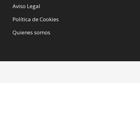
Aviso Legal
Política de Cookies
Quienes somos