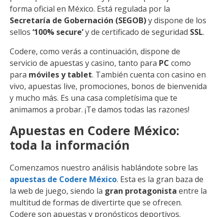
forma oficial en México. Está regulada por la
Secretaría de Gobernación (SEGOB)
y dispone de los
sellos
‘100% secure’
y de certificado de seguridad
SSL
.
Codere, como verás a continuación, dispone de
servicio de apuestas y casino, tanto para
PC
como
para
móviles y tablet
. También cuenta con casino en
vivo, apuestas live, promociones, bonos de bienvenida
y mucho más. Es una casa completísima que te
animamos a probar. ¡Te damos todas las razones!
Apuestas en Codere México:
toda la información
Comenzamos nuestro análisis hablándote sobre las
apuestas de Codere México
. Esta es la gran baza de
la web de juego, siendo la
gran protagonista
entre la
multitud de formas de divertirte que se ofrecen.
Codere son apuestas y pronósticos deportivos.