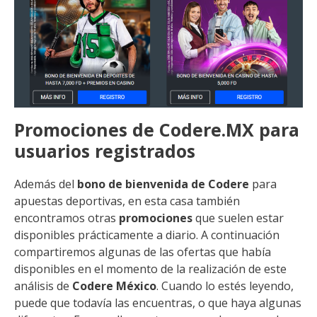
Promociones de Codere.MX para
usuarios registrados
Además del
bono de bienvenida de Codere
para
apuestas deportivas, en esta casa también
encontramos otras
promociones
que suelen estar
disponibles prácticamente a diario. A continuación
compartiremos algunas de las ofertas que había
disponibles en el momento de la realización de este
análisis de
Codere México
. Cuando lo estés leyendo,
puede que todavía las encuentras, o que haya algunas