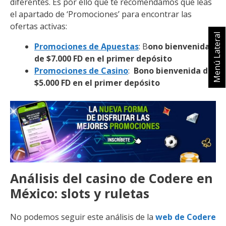
diferentes. Es por ello que te recomendamos que leas
el apartado de ‘Promociones’ para encontrar las
ofertas activas:
Menú Lateral
Promociones de Apuestas
: B
ono bienvenida
de $7.000 FD en el primer depósito
Promociones de Casino
:
Bono bienvenida de
$5.000 FD en el primer depósito
Análisis del casino de Codere en
México: slots y ruletas
No podemos seguir este análisis de la
web de Codere