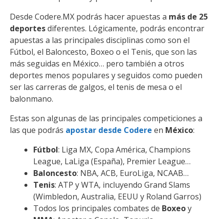
Desde Codere.MX podrás hacer apuestas a
más de 25
deportes
diferentes. Lógicamente, podrás encontrar
apuestas a las principales disciplinas como son el
Fútbol, el Baloncesto, Boxeo o el Tenis, que son las
más seguidas en México… pero también a otros
deportes menos populares y seguidos como pueden
ser las carreras de galgos, el tenis de mesa o el
balonmano.
Estas son algunas de las principales competiciones a
las que podrás
apostar desde Codere
en
México
:
Fútbol
: Liga MX, Copa América, Champions
League, LaLiga (España), Premier League…
Baloncesto
: NBA, ACB, EuroLiga, NCAAB…
Tenis
: ATP y WTA, incluyendo Grand Slams
(Wimbledon, Australia, EEUU y Roland Garros)
Todos los principales combates de
Boxeo
y