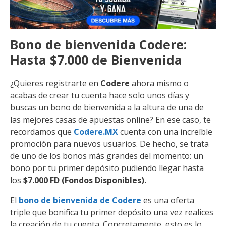
Bono de bienvenida Codere:
Hasta $7.000 de Bienvenida
¿Quieres registrarte en
Codere
ahora mismo o
acabas de crear tu cuenta hace solo unos días y
buscas un bono de bienvenida a la altura de una de
las mejores casas de apuestas online? En ese caso, te
recordamos que
Codere.MX
cuenta con una increíble
promoción para nuevos usuarios. De hecho, se trata
de uno de los bonos más grandes del momento: un
bono por tu primer depósito pudiendo llegar hasta
los
$7.000 FD (Fondos Disponibles).
El
bono de bienvenida de Codere
es una oferta
triple que bonifica tu primer depósito una vez realices
la creación de tu cuenta. Concretamente, esto es lo