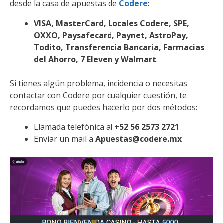
desde la casa de apuestas de
Codere
:
VISA, MasterCard, Locales Codere, SPE,
OXXO, Paysafecard, Paynet, AstroPay,
Todito, Transferencia Bancaria, Farmacias
del Ahorro, 7 Eleven y Walmart
.
Si tienes algún problema, incidencia o necesitas
contactar con Codere por cualquier cuestión, te
recordamos que puedes hacerlo por dos métodos:
Llamada telefónica al
+52 56 2573 2721
Enviar un mail a
Apuestas@codere.mx