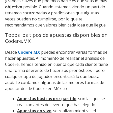
grandes claves que podemos darte es que seas lo más
objetivo
posible. Cuando estamos viendo un partido
tenemos corazonadas y predicciones que algunas
veces pueden no cumplirse, por lo que te
recomendamos que valores bien cada idea que llegue.
Todos los tipos de apuestas disponibles en
Codere.MX
Desde
Codere.MX
puedes encontrar varias formas de
hacer apuestas. Al momento de realizar el análisis de
Codere, hemos tenido en cuenta que cada cliente tiene
una forma diferente de hacer sus pronósticos… pero
cualquier tipo de jugador encontrará lo que busca
aquí. Te contamos algunas de las mejores formas de
apostar desde Codere en México:
Apuestas básicas pre-partido
: son las que se
realizan antes del evento que has elegido.
Apuestas en vivo
: se realizan mientras el