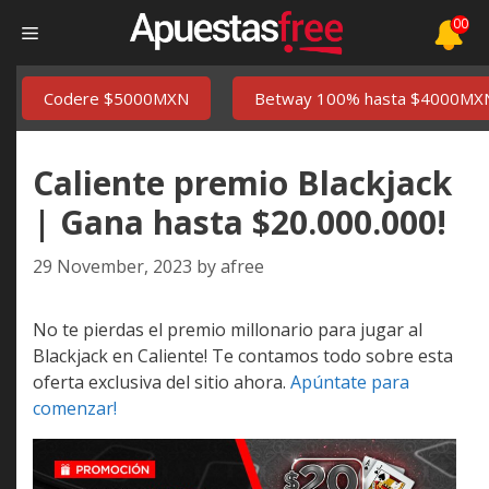
Skip
00
Menu
to
content
Codere $5000MXN
Betway 100% hasta $4000MX
Caliente premio Blackjack
| Gana hasta $20.000.000!
29 November, 2023
by
afree
No te pierdas el premio millonario para jugar al
Blackjack en Caliente! Te contamos todo sobre esta
oferta exclusiva del sitio ahora.
Apúntate para
comenzar!