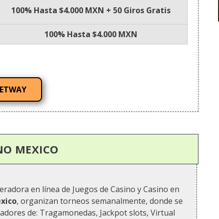
r de Betway o Powercasino
xico
ello, primero debemos introducir a las
hora te mostraremos información respecto de
es disponibles actualmente.
MEXICO