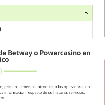
Powercasino en México
uién tendrá el mejor: ¿Betway o
etway
owercasino
o ¿Cual es el mejor, Betway o