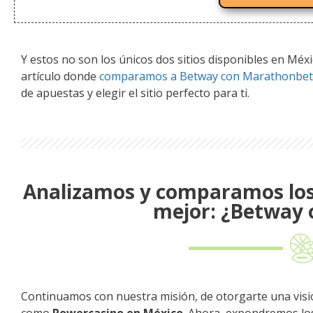
VISITAR B
POWERCASIN
Powercasino
es una op
en vivo. Actualmente e
donde se debaten los 
slots, Virtual sports, 
otorgada por el Gobier