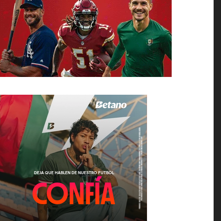
Bono Sportium Bet