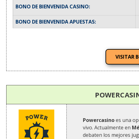
México
Aprende sobre todo lo mejo
en Mé
Continuamos, entonces, con nuestro objetivo, y para 
operadoras en Cuestión:
Betway y Powercasino
. A
su historia, servicios, productos, bonos y promocion
BETWAY 