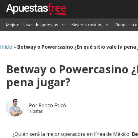
Mejores casas de apuestas
Mejores casinos
Bonos sin d
Inicio
»
Betway o Powercasino ¿En qué sitio vale la pena
Betway o Powercasino ¿
pena jugar?
Por Renzo Falcó
Tipster