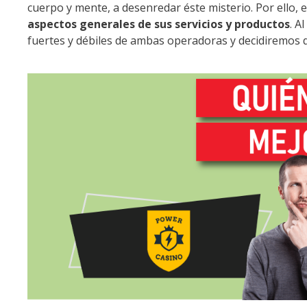
¿Quién será la mejor operadora en línea de México,
en cuerpo y mente, a desenredar éste misterio. Por 
sobre los
aspectos generales de sus servicios y 
sobre los puntos fuertes y débiles de ambas opera
Betway o Powercasino.