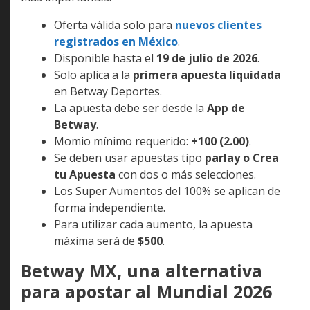
Oferta válida solo para
nuevos clientes
registrados en México
.
Disponible hasta el
19 de julio de 2026
.
Solo aplica a la
primera apuesta liquidada
en Betway Deportes.
La apuesta debe ser desde la
App de
Betway
.
Momio mínimo requerido:
+100 (2.00)
.
Se deben usar apuestas tipo
parlay o Crea
tu Apuesta
con dos o más selecciones.
Los Super Aumentos del 100% se aplican de
forma independiente.
Para utilizar cada aumento, la apuesta
máxima será de
$500
.
Betway MX, una alternativa
para apostar al Mundial 2026