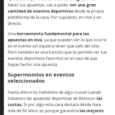
hacer tus apuestas, vas a poder
ver una gran
cantidad de eventos deportivos
desde la propia
plataforma de la casa. Por supuesto, en vivo y en
directo.
Una
herramienta fundamental para las
apuestas en vivo
, ya que pueden ver lo que ocurre
en el evento sin siquiera tener que salir del sitio.
Pero también es una función que te permite ver tus
eventos deportivos favoritos en el caso de que
hayas hecho una apuesta.
Supermomios en eventos
seleccionados
Hasta ahora no hablamos de algo crucial cuando
tratamos las apuestas deportivas de Betsson:
las
cuotas.
Si por algo esta casa destaca desde hace
más de 60 años, es porque garantiza
las mejores