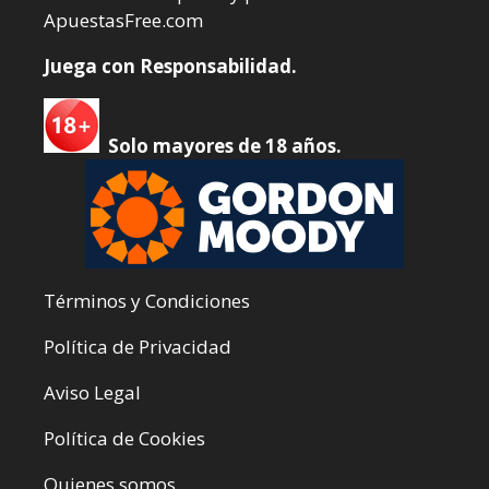
ApuestasFree.com
Juega con Responsabilidad.
Solo mayores de 18 años.
Términos y Condiciones
Política de Privacidad
Aviso Legal
Política de Cookies
Quienes somos