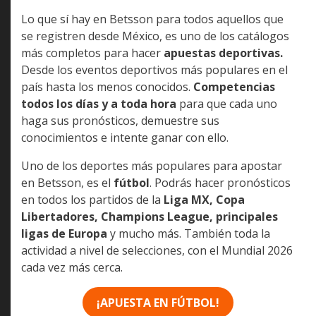
Lo que sí hay en Betsson para todos aquellos que
se registren desde México, es uno de los catálogos
más completos para hacer
apuestas deportivas.
Desde los eventos deportivos más populares en el
país hasta los menos conocidos.
Competencias
todos los días y a toda hora
para que cada uno
haga sus pronósticos, demuestre sus
conocimientos e intente ganar con ello.
Uno de los deportes más populares para apostar
en Betsson, es el
fútbol
. Podrás hacer pronósticos
en todos los partidos de la
Liga MX, Copa
Libertadores, Champions League, principales
ligas de Europa
y mucho más. También toda la
actividad a nivel de selecciones, con el Mundial 2026
cada vez más cerca.
¡APUESTA EN FÚTBOL!