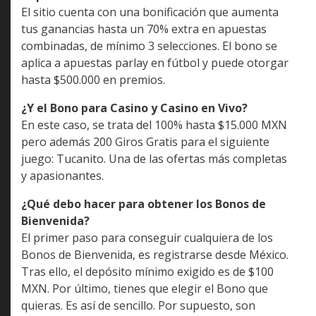
El sitio cuenta con una bonificación que aumenta
tus ganancias hasta un 70% extra en apuestas
combinadas, de mínimo 3 selecciones. El bono se
aplica a apuestas parlay en fútbol y puede otorgar
hasta $500.000 en premios.
¿Y el Bono para Casino y Casino en Vivo?
En este caso, se trata del 100% hasta $15.000 MXN
pero además 200 Giros Gratis para el siguiente
juego: Tucanito. Una de las ofertas más completas
y apasionantes.
¿Qué debo hacer para obtener los Bonos de
Bienvenida?
El primer paso para conseguir cualquiera de los
Bonos de Bienvenida, es registrarse desde México.
Tras ello, el depósito mínimo exigido es de $100
MXN. Por último, tienes que elegir el Bono que
quieras. Es así de sencillo. Por supuesto, son