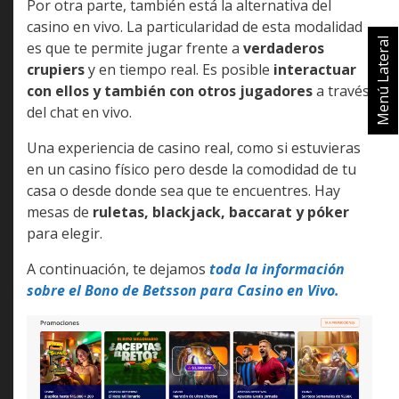
Por otra parte, también está la alternativa del
casino en vivo. La particularidad de esta modalidad
Menú Lateral
es que te permite jugar frente a
verdaderos
crupiers
y en tiempo real. Es posible
interactuar
con ellos y también con otros jugadores
a través
del chat en vivo.
Una experiencia de casino real, como si estuvieras
en un casino físico pero desde la comodidad de tu
casa o desde donde sea que te encuentres. Hay
mesas de
ruletas, blackjack, baccarat y póker
para elegir.
A continuación, te dejamos
toda la información
sobre el Bono de Betsson para Casino en Vivo.