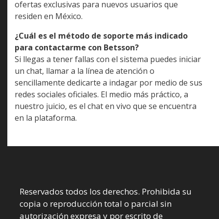
ofertas exclusivas para nuevos usuarios que
residen en México.
¿Cuál es el método de soporte más indicado
para contactarme con Betsson?
Si llegas a tener fallas con el sistema puedes iniciar
un chat, llamar a la línea de atención o
sencillamente dedicarte a indagar por medio de sus
redes sociales oficiales. El medio más práctico, a
nuestro juicio, es el chat en vivo que se encuentra
en la plataforma.
Reservados todos los derechos. Prohibida su
copia o reproducción total o parcial sin
autorización expresa y por escrito de