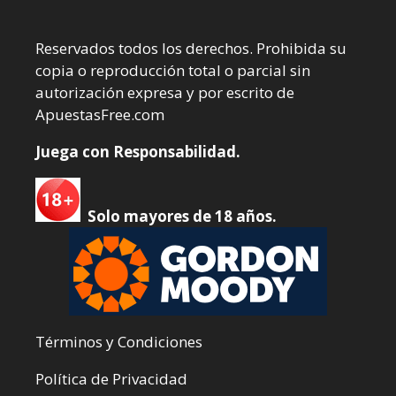
Reservados todos los derechos. Prohibida su
copia o reproducción total o parcial sin
autorización expresa y por escrito de
ApuestasFree.com
Juega con Responsabilidad.
Solo mayores de 18 años.
Términos y Condiciones
Política de Privacidad