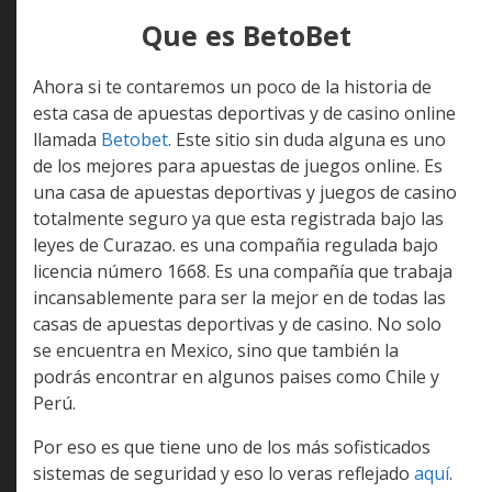
Que es BetoBet
Ahora si te contaremos un poco de la historia de
esta casa de apuestas deportivas y de casino online
llamada
Betobet
. Este sitio sin duda alguna es uno
de los mejores para apuestas de juegos online. Es
una casa de apuestas deportivas y juegos de casino
totalmente seguro ya que esta registrada bajo las
leyes de Curazao. es una compañia regulada bajo
licencia número 1668. Es una compañía que trabaja
incansablemente para ser la mejor en de todas las
casas de apuestas deportivas y de casino. No solo
se encuentra en Mexico, sino que también la
podrás encontrar en algunos paises como Chile y
Perú.
Por eso es que tiene uno de los más sofisticados
sistemas de seguridad y eso lo veras reflejado
aquí
.