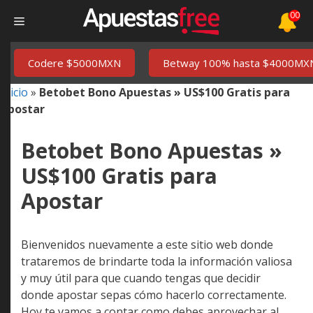
Skip
3
Menu
to
content
Codere $5000MXN
Betway 100% hasta $4000MX
Inicio
»
Betobet Bono Apuestas » US$100 Gratis para
Apostar
Betobet Bono Apuestas »
US$100 Gratis para
Apostar
Bienvenidos nuevamente a este sitio web donde
trataremos de brindarte toda la información valiosa
y muy útil para que cuando tengas que decidir
donde apostar sepas cómo hacerlo correctamente.
Hoy te vamos a contar como debes aprovechar al