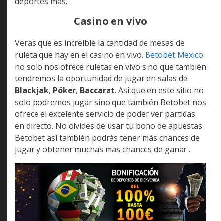
deportes más.
Casino
en vivo
Veras que es increíble la cantidad de mesas de
ruleta que hay en el casino en vivo.
Betobet Mexico
no solo nos ofrece ruletas en vivo sino que también
tendremos la oportunidad de jugar en salas de
Blackjak
,
Póker
,
Baccarat
. Asi que en este sitio no
solo podremos jugar sino que también Betobet nos
ofrece el excelente servicio de poder ver partidas
en directo. No olvides de usar tu bono de apuestas
Betobet así también podrás tener más chances de
jugar y obtener muchas más chances de ganar .