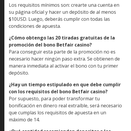
Los requisitos mínimos son: crearte una cuenta en
su página oficial y hacer un depósito de al menos
$10USD. Luego, deberás cumplir con todas las
condiciones de apuesta.
¿Cómo obtengo las 20 tiradas gratuitas de la
promoción del bono Betfair casino?
Para conseguir esta parte de la promoción no es
necesario hacer ningún paso extra. Se obtienen de
manera inmediata al activar el bono con tu primer
depósito.
¿Hay un tiempo estipulado en que debe cumplir
con los requisitos del bono Betfair casino?
Por supuesto, para poder transformar tu
bonificación en dinero real extraíble, será necesario
que cumplas los requisitos de apuesta en un
máximo de 14.