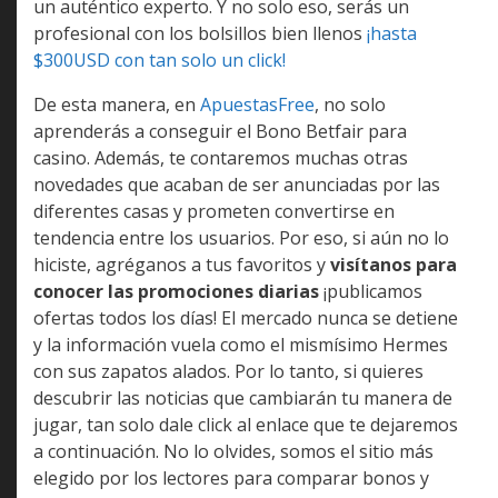
un auténtico experto. Y no solo eso, serás un
profesional con los bolsillos bien llenos
¡hasta
$300USD con tan solo un click!
De esta manera, en
ApuestasFree
, no solo
aprenderás a conseguir el Bono Betfair para
casino. Además, te contaremos muchas otras
novedades que acaban de ser anunciadas por las
diferentes casas y prometen convertirse en
tendencia entre los usuarios. Por eso, si aún no lo
hiciste, agréganos a tus favoritos y
visítanos para
conocer las promociones diarias
¡publicamos
ofertas todos los días! El mercado nunca se detiene
y la información vuela como el mismísimo Hermes
con sus zapatos alados. Por lo tanto, si quieres
descubrir las noticias que cambiarán tu manera de
jugar, tan solo dale click al enlace que te dejaremos
a continuación. No lo olvides, somos el sitio más
elegido por los lectores para comparar bonos y