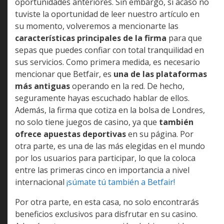
oportunidades anteriores. Sin embargo, si acaso no
tuviste la oportunidad de leer nuestro artículo en
su momento, volveremos a mencionarte las
características principales de la firma
para que
sepas que puedes confiar con total tranquilidad en
sus servicios. Como primera medida, es necesario
mencionar que Betfair, es
una de las plataformas
más antiguas
operando en la red. De hecho,
seguramente hayas escuchado hablar de ellos.
Además, la firma que cotiza en la bolsa de Londres,
no solo tiene juegos de casino, ya que
también
ofrece apuestas deportivas
en su página. Por
otra parte, es una de las más elegidas en el mundo
por los usuarios para participar, lo que la coloca
entre las primeras cinco en importancia a nivel
internacional
¡súmate tú también a Betfair!
Por otra parte, en esta casa, no solo encontrarás
beneficios exclusivos para disfrutar en su casino.