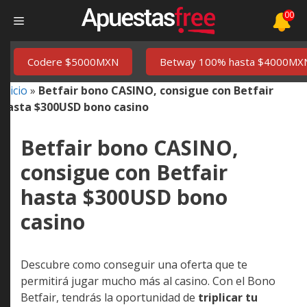
Skip
3
Menu
to
content
Codere $5000MXN
Betway 100% hasta $4000MX
Inicio
»
Betfair bono CASINO, consigue con Betfair
hasta $300USD bono casino
Betfair bono CASINO,
consigue con Betfair
hasta $300USD bono
casino
Descubre como conseguir una oferta que te
permitirá jugar mucho más al casino. Con el Bono
Betfair, tendrás la oportunidad de
triplicar tu