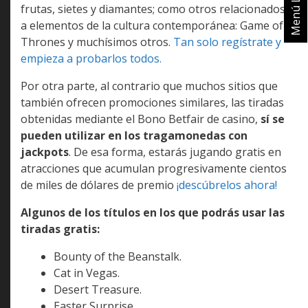
Menú Lateral
frutas, sietes y diamantes; como otros relacionados
a elementos de la cultura contemporánea: Game of
Thrones y muchísimos otros.
Tan solo regístrate y
empieza a probarlos todos.
Por otra parte, al contrario que muchos sitios que
también ofrecen promociones similares, las tiradas
obtenidas mediante el Bono Betfair de casino,
sí se
pueden utilizar en los tragamonedas con
jackpots
. De esa forma, estarás jugando gratis en
atracciones que acumulan progresivamente cientos
de miles de dólares de premio
¡descúbrelos ahora!
Algunos de los títulos en los que podrás usar las
tiradas gratis:
Bounty of the Beanstalk.
Cat in Vegas.
Desert Treasure.
Easter Surprise.