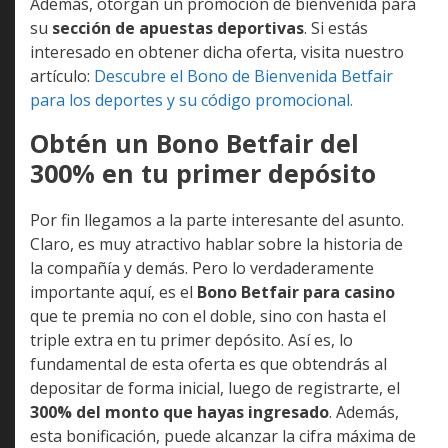
Además, otorgan un promoción de bienvenida para
su
sección de apuestas deportivas
. Si estás
interesado en obtener dicha oferta, visita nuestro
artículo:
Descubre el Bono de Bienvenida Betfair
para los deportes y su código promocional.
Obtén un Bono Betfair del
300% en tu primer depósito
Por fin llegamos a la parte interesante del asunto.
Claro, es muy atractivo hablar sobre la historia de
la compañía y demás. Pero lo verdaderamente
importante aquí, es el
Bono Betfair para casino
que te premia no con el doble, sino con hasta el
triple extra en tu primer depósito. Así es, lo
fundamental de esta oferta es que obtendrás al
depositar de forma inicial, luego de registrarte, el
300% del monto que hayas ingresado
. Además,
esta bonificación, puede alcanzar la cifra máxima de