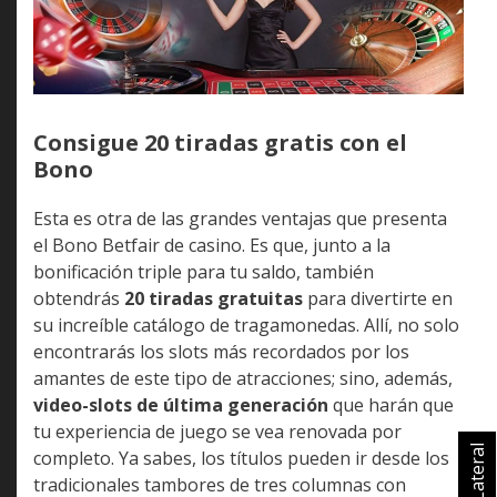
Consigue 20 tiradas gratis con el
Bono
Esta es otra de las grandes ventajas que presenta
el Bono Betfair de casino. Es que, junto a la
bonificación triple para tu saldo, también
obtendrás
20 tiradas gratuitas
para divertirte en
su increíble catálogo de tragamonedas. Allí, no solo
encontrarás los slots más recordados por los
amantes de este tipo de atracciones; sino, además,
video-slots de última generación
que harán que
tu experiencia de juego se vea renovada por
completo. Ya sabes, los títulos pueden ir desde los
tradicionales tambores de tres columnas con