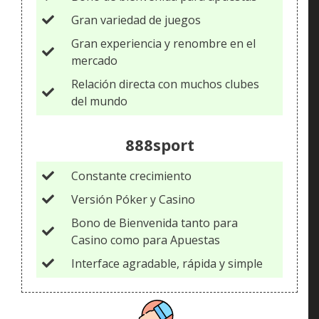
Bono de Bienvenida tanto para Casino
como para Apuestas
Interface agradable, rápida y simple
Puntos débiles
Bet365
Pocos métodos de pago
Interfaz lenta
Limitaciones para algunos países
888sport
Registro más complejo