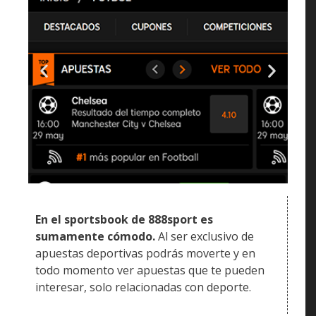
En el sportsbook de 888sport es sumamente
APUESTA
AHORA
cómodo.
Al ser exclusivo de apuestas deportivas
podrás moverte y en todo momento ver
apuestas que te pueden interesar, solo
relacionadas con deporte.
Variedad de deportes:





Cantidad de eventos:




