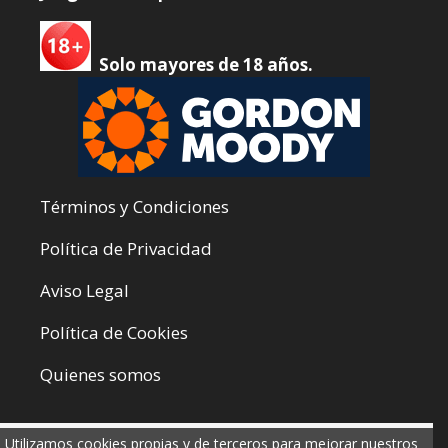
Política de Cookies
Quienes somos
Utilizamos cookies propias y de terceros para mejorar nuestros