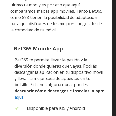
Bet365 te permite llevar la pasión y la diversión
donde quieras que vayas. Podrás descargar la
aplicación en tu dispositivo móvil y llevar la
mejor casa de apuestas en tu bolsillo. Si tienes
alguna duda, puedes
descubrir cómo
descargar e instalar la app:
aquí.
Disponible para iOS y Android
Juega, apuesta y registrarte, todo desde la
App
Disfruta de los mismos beneficios que en
la página oficial
DESCARGAR APP