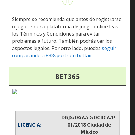
Siempre se recomienda que antes de registrarse o
jugar en una plataforma de juego online leas los
Términos y Condiciones para evitar problemas a
futuro. También podrás ver los aspectos legales.
Por otro lado, puedes
seguir comparando a
888sport con betfair.
BET365
DGJS/DGAAD/DCRCA/P-
LICENCIA:
01/2018 Ciudad de