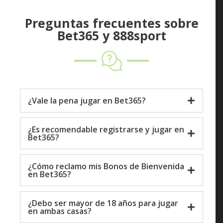
¿Cómo reclamo mis Bonos de Bienvenida en
Bet365?
¿Debo ser mayor de 18 años para jugar en
ambas casas?
¿Es seguro jugar en 888sport?
¿Cómo reclamo mis Bonos de Bienvenida en
888sports?
¿Cómo es la interfaz de 888sports?