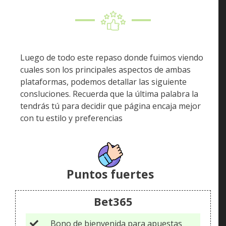
Puntos fuertes
Bet365
Bono de bienvenida para apuestas
Gran variedad de juegos
Gran experiencia y renombre en el
mercado
Relación directa con muchos clubes del
mundo
888sport
Constante crecimiento
Versión Póker y Casino