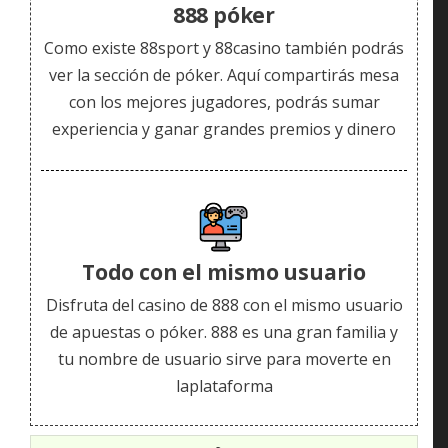
Todo con el mismo usuario
Disfruta del casino de 888 con el mismo usuario de
apuestas o póker. 888 es una gran familia y tu
nombre de usuario sirve para moverte en
laplataforma
Bono de bienvenida
Al igual que en su versión para Apuestas
Deportivas, 888 casino tiene su bono de bienvenida
del 100% con tu primer depósito