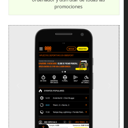
888sport Mobile
888 no posee una promoción especial por
utilizar su versión móvil pero si ofrece los
mismos recursos y beneficios que los jugadores
de ordenador.