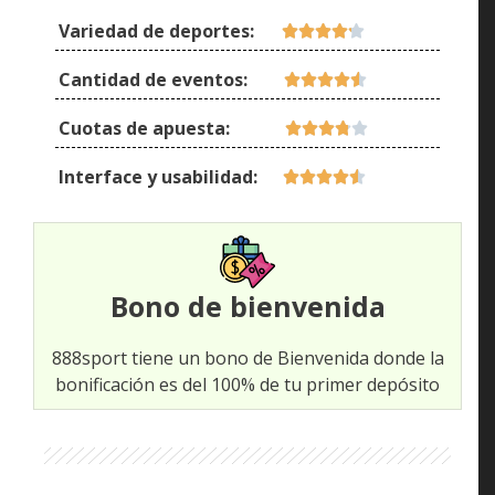
Cuotas de apuesta:





Interface y usabilidad:





Bono de bienvenida
888sport tiene un bono de Bienvenida donde la
bonificación es del 100% de tu primer depósito
Bet365 o 888sport ¿Quién tiene
el mejor casino?