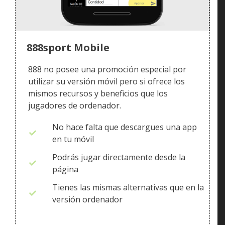
No hace falta que descargues una app en
tu móvil
Podrás jugar directamente desde la página
Tienes las mismas alternativas que en la
versión ordenador
DESCARGAR APP
Promoción app
No hay promociones especiales pero si tienes
los mismos beneficios que la opción de