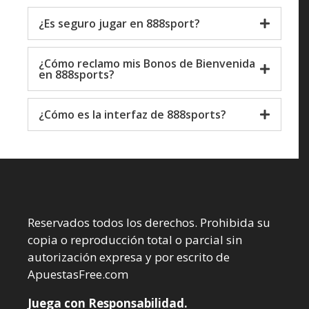
Reservados todos los derechos. Prohibida su
copia o reproducción total o parcial sin
autorización expresa y por escrito de
ApuestasFree.com
Juega con Responsabilidad.
Solo mayores de 18 años.
Términos y Condiciones
Política de Privacidad
Aviso Legal