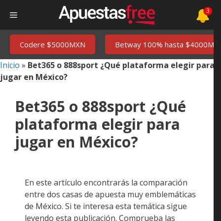
3
Codere $5000MXN
Betway 100% hasta $4000MX
Inicio
»
Bet365 o 888sport ¿Qué plataforma elegir para
jugar en México?
Bet365 o 888sport ¿Qué
plataforma elegir para
jugar en México?
En este artículo encontrarás la comparación
entre dos casas de apuesta muy emblemáticas
de México. Si te interesa esta temática sigue