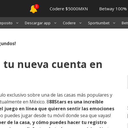
3
Codere $5000MXN
Betway 100%
eposito
Descargar app
Codere
Sportiumbet
Be
gundos!
ea tu nueva cuenta en
ulo exclusivo sobre una de las casas más populares y
ctualmente en México. 8
88Stars es una increíble
l juego en línea que quieren sentir las emociones
uso puedes jugar desde tu móvil donde sea que vayas!
er de la casa, y cómo puedes hacer tu registro