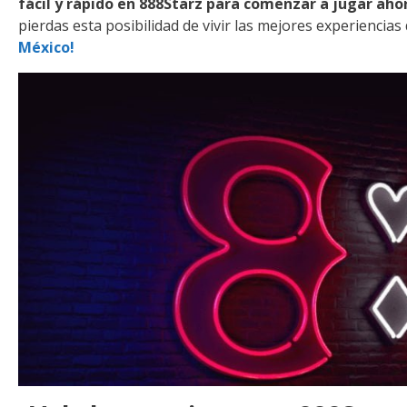
fácil y rápido en 888Starz para comenzar a jugar aho
pierdas esta posibilidad de vivir las mejores experiencias 
México!