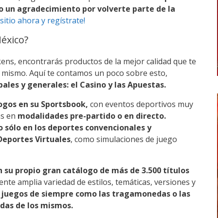
mo un agradecimiento por volverte parte de la
l sitio ahora y regístrate!
éxico?
ens, encontrarás productos de la mejor calidad que te
a mismo. Aquí te contamos un poco sobre esto,
pales y generales: el Casino y las Apuestas.
ogos en su Sportsbook,
con eventos deportivos muy
as en
modalidades pre-partido o en directo.
o sólo en los deportes convencionales y
Deportes Virtuales
, como simulaciones de juego
n su propio gran catálogo de más de 3.500 títulos
nte amplia variedad de estilos, temáticas, versiones y
os juegos de siempre como las tragamonedas o las
adas de los mismos.