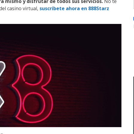
ra mismo y disfrutar de todos sus servicios.
No te
del casino virtual,
suscríbete ahora en 888Starz