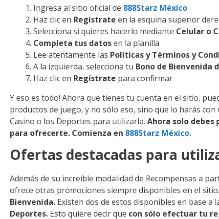
Ingresa al sitio oficial de
888Starz México
Haz clic en
Regístrate
en la esquina superior der
Selecciona si quieres hacerlo mediante
Celular o 
Completa tus datos
en la planilla
Lee atentamente las
Políticas y Términos y Cond
A la izquierda, selecciona tu
Bono de Bienvenida d
Haz clic en
Regístrate
para confirmar
Y eso es todo! Ahora que tienes tu cuenta en el sitio, pued
productos de juego, y no sólo eso, sino que lo harás con 
Casino o los Deportes para utilizarla.
Ahora solo debes 
para ofrecerte. Comienza en
888Starz México.
Ofertas destacadas para utiliz
Además de su increíble modalidad de Recompensas a parti
ofrece otras promociones siempre disponibles en el siti
Bienvenida.
Existen dos de estos disponibles en base a la
Deportes.
Esto quiere decir que
con sólo efectuar tu re