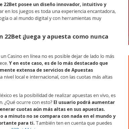
 22Bet posee un diseño innovador, intuitivo y
r en los juegos es toda una experiencia encantadora,
logía o al mundo digital y con herramientas muy
en 22Bet ¡Juega y apuesta como nunca
un Casino en línea no es posible dejar de lado lo más
rece.
Y en este caso, es de lo más destacado que
mente extensa de servicios de Apuestas
nivel local e internacional, con las cuotas más altas
xico es la posibilidad de realizar apuestas en vivo, es
ón. ¿Qué ocurre con esto?
El usuario podrá aumentar
generar cuotas aún más altas en sus apuestas.
to a minuto no se compara con nada en el mundo y
rtante para ti.
También ten en cuenta que puedes