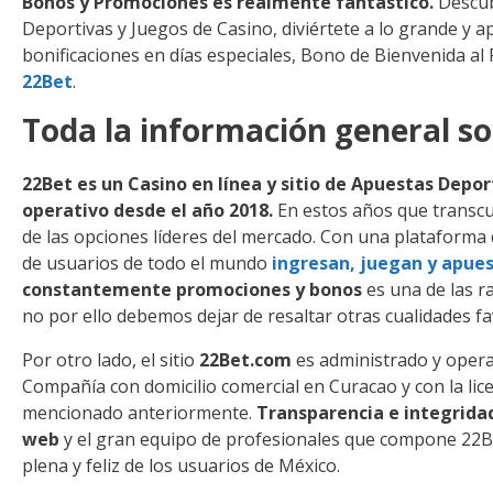
Bonos y Promociones es realmente fantástico.
Descub
Deportivas y Juegos de Casino, diviértete a lo grande y 
bonificaciones en días especiales, Bono de Bienvenida 
22Bet
.
Toda la información general so
22Bet es un Casino en línea y sitio de Apuestas Depo
operativo desde el año 2018.
En estos años que transc
de las opciones líderes del mercado. Con una plataforma 
de usuarios de todo el mundo
ingresan, juegan y apues
constantemente promociones y bonos
es una de las r
no por ello debemos dejar de resaltar otras cualidades fav
Por otro lado, el sitio
22Bet.com
es administrado y oper
Compañía con domicilio comercial en Curacao y con la lic
mencionado anteriormente.
Transparencia e integridad
web
y el gran equipo de profesionales que compone 22B
plena y feliz de los usuarios de México.