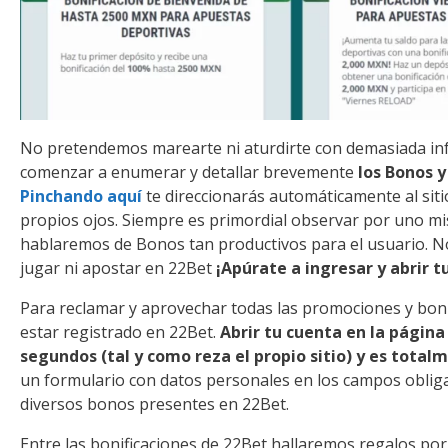
No pretendemos marearte ni aturdirte con demasiada inf
comenzar a enumerar y detallar brevemente
los Bonos 
Pinchando aquí
te direccionarás automáticamente al siti
propios ojos. Siempre es primordial observar por uno m
hablaremos de Bonos tan productivos para el usuario. N
jugar ni apostar en 22Bet
¡Apúrate a ingresar y abrir 
Para reclamar y aprovechar todas las promociones y bonif
estar registrado en 22Bet.
Abrir tu cuenta en la págin
segundos (tal y como reza el propio sitio) y es total
un formulario con datos personales en los campos obligato
diversos bonos presentes en 22Bet.
Entre las bonificaciones de 22Bet hallaremos regalos por