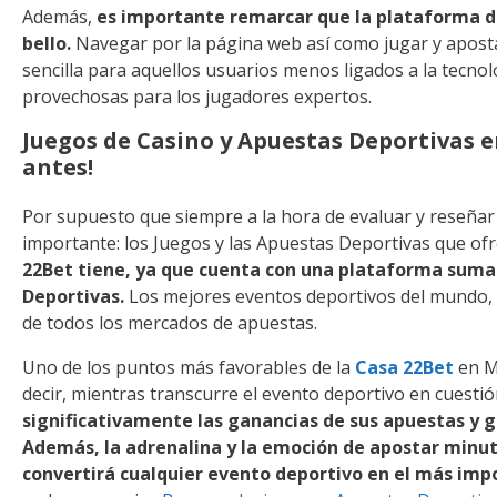
Además,
es importante remarcar que la plataforma de
bello.
Navegar por la página web así como jugar y aposta
sencilla para aquellos usuarios menos ligados a la tecno
provechosas para los jugadores expertos.
Juegos de Casino y Apuestas Deportivas 
antes!
Por supuesto que siempre a la hora de evaluar y reseñar 
importante: los Juegos y las Apuestas Deportivas que of
22Bet tiene, ya que cuenta con una plataforma suma
Deportivas.
Los mejores eventos deportivos del mundo, a 
de todos los mercados de apuestas.
Uno de los puntos más favorables de la
Casa 22Bet
en Mé
decir, mientras transcurre el evento deportivo en cuesti
significativamente las ganancias de sus apuestas y 
Además, la adrenalina y la emoción de apostar minu
convertirá cualquier evento deportivo en el más impo