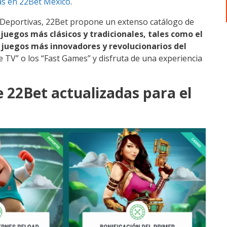
as en 22Bet México
.
s Deportivas, 22Bet propone un extenso catálogo de
juegos más clásicos y tradicionales, tales como el
 juegos más innovadores y revolucionarios del
e TV” o los “Fast Games” y disfruta de una experiencia
 22Bet actualizadas para el