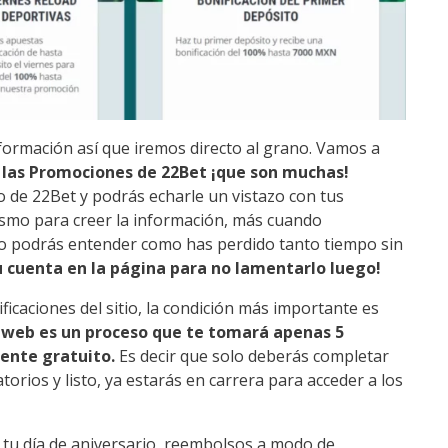
ormación así que iremos directo al grano. Vamos a
y las Promociones de 22Bet ¡que son muchas!
o de 22Bet y podrás echarle un vistazo con tus
ismo para creer la información, más cuando
o podrás entender como has perdido tanto tiempo sin
tu cuenta en la página para no lamentarlo luego!
icaciones del sitio, la condición más importante es
a web es un proceso que te tomará apenas 5
mente gratuito.
Es decir que solo deberás completar
rios y listo, ya estarás en carrera para acceder a los
 tu día de aniversario, reembolsos a modo de