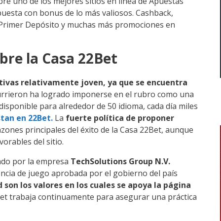
re uno de los mejores sitios en línea de Apuestas
apuesta con bonus de lo más valiosos. Cashback,
al Primer Depósito y muchas más promociones en
bre la Casa 22Bet
rtivas relativamente joven, ya que se encuentra
urrieron ha logrado imponerse en el rubro como una
disponible para alrededor de 50 idioma, cada día miles
tan en 22Bet.
La
fuerte política de proponer
azones principales del éxito de la Casa 22Bet, aunque
orables del sitio.
ado por la empresa
TechSolutions Group N.V.
encia de juego aprobada por el gobierno del país
 son los valores en los cuales se apoya la página
et trabaja continuamente para asegurar una práctica