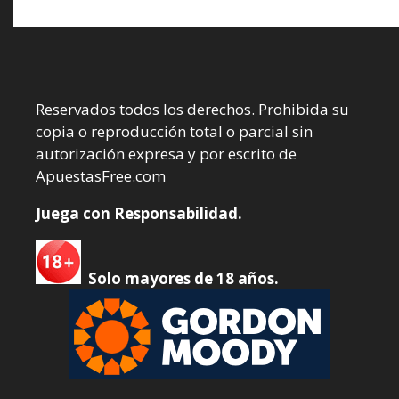
Reservados todos los derechos. Prohibida su
copia o reproducción total o parcial sin
autorización expresa y por escrito de
ApuestasFree.com
Juega con Responsabilidad.
Solo mayores de 18 años.