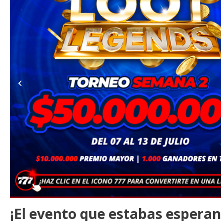
¡El evento que estabas espera