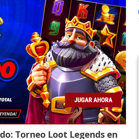
ndo: Torneo Loot Legends en