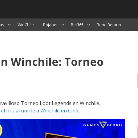
tas
WinChile
Rojabet
Bet365
Bono Betano
en Winchile: Torneo
aravilloso Torneo Loot Legends en Winchile.
el frío al unirte a Winchile en Chile.