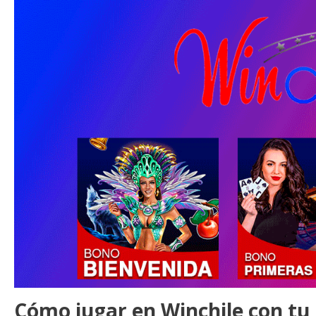
Cómo jugar en Winchile con t