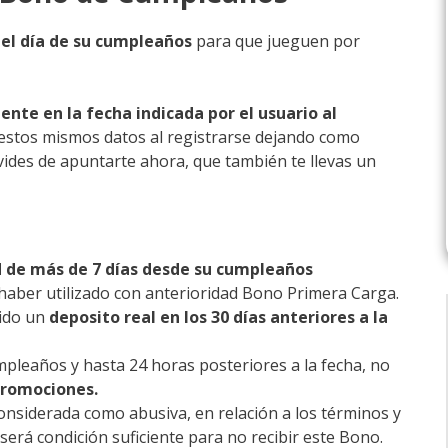
el día de su cumpleaños
para que jueguen por
te en la fecha indicada por el usuario al
 estos mismos datos al registrarse dejando como
lvides de apuntarte ahora, que también te llevas un
 de más de 7 días desde su cumpleaños
 haber utilizado con anterioridad Bono Primera Carga.
nido un
deposito real en los 30 días anteriores a la
pleaños y hasta 24 horas posteriores a la fecha, no
promociones.
onsiderada como abusiva, en relación a los términos y
erá condición suficiente para no recibir este Bono.