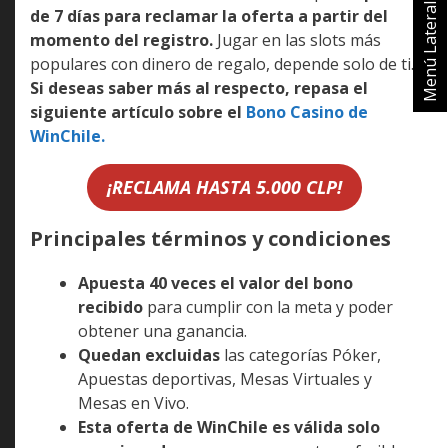
Menú Lateral
de 7 días para reclamar la oferta a partir del
momento del registro.
Jugar en las slots más
populares con dinero de regalo, depende solo de ti.
Si deseas saber más al respecto, repasa el
siguiente artículo sobre el
Bono Casino de
WinChile.
¡RECLAMA HASTA 5.000 CLP!
Principales términos y condiciones
Apuesta 40 veces el valor del bono
recibido
para cumplir con la meta y poder
obtener una ganancia.
Quedan excluidas
las categorías Póker,
Apuestas deportivas, Mesas Virtuales y
Mesas en Vivo.
Esta oferta de WinChile es válida solo