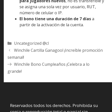
para jugadores nuevos
, no es transferible y
se asigna una sola vez por usuario, RUT,
número de celular o IP.
El bono tiene una duración de 7 días
a
partir de la activación de la cuenta.
Categorías
Uncategorized @cl
Winchile Cartilla Ganagool ¡Increíble promoción
semanal!
Winchile Bono Cumpleaños ¡Celebra a lo
grande!
Reservados todos los derechos. Prohibida su
copia o reproducción total o parcial sin