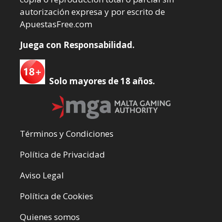
autorización expresa y por escrito de
ApuestasFree.com
Juega con Responsabilidad.
Solo mayores de 18 años.
Términos y Condiciones
Política de Privacidad
Aviso Legal
Política de Cookies
Quienes somos