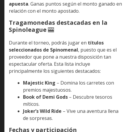
apuesta
. Ganas puntos según el monto ganado en
relación con el monto apostado.
Tragamonedas destacadas en la
Spinoleague
🎰
Durante el torneo, podrás jugar en
títulos
seleccionados de Spinomenal
, puesto que es el
proveedor que pone a nuestra disposición tan
espectacular oferta. Esta lista incluye
principalmente los siguientes destacados:
Majestic King
– Domina los carretes con
premios majestuosos.
Book of Demi Gods
– Descubre tesoros
míticos.
Joker’s Wild Ride
– Vive una aventura llena
de sorpresas.
Fechas y participación