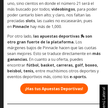
uno, sino cientos en donde el número 21 será el
más buscado por todos;
videobingos
, para poder
poder cantarlo bien alto; y claro, nos faltan las
preciadas
slots
, las cuales no escasearán, pues
en
Pinnacle
hay más de 1,000.
Por otro lado,
las apuestas deportivas 🏇 son
otro gran fuerte de la plataforma.
Los
márgenes bajos de Pinnacle hacen que las cuotas
sean mejores. Esto se traduce directamente en
más
ganancias.
En cuanto a su oferta, puedes
encontrar
fútbol, basket, carreras, golf, boxeo,
beisbol, tenis,
entre muchísimos otros deportes y
eventos deportivos más, como los
e-sports.
¡Has tus Apuestas Deportivas!
Menú Lateral