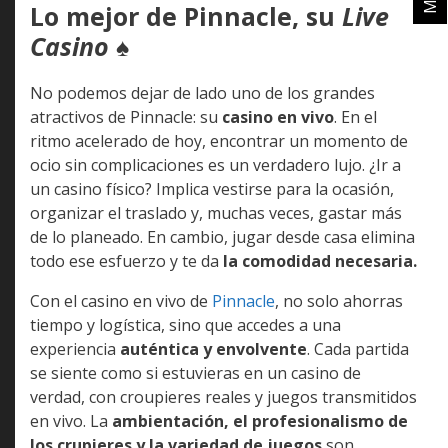
Lo mejor de Pinnacle, su
Live
Casino
♠
No podemos dejar de lado uno de los grandes
atractivos de Pinnacle: su
casino en vivo
. En el
ritmo acelerado de hoy, encontrar un momento de
ocio sin complicaciones es un verdadero lujo. ¿Ir a
un casino físico? Implica vestirse para la ocasión,
organizar el traslado y, muchas veces, gastar más
de lo planeado. En cambio, jugar desde casa elimina
todo ese esfuerzo y te da
la comodidad necesaria.
Con el casino en vivo de
Pinnacle
, no solo ahorras
tiempo y logística, sino que accedes a una
experiencia
auténtica y envolvente
. Cada partida
se siente como si estuvieras en un casino de
verdad, con croupieres reales y juegos transmitidos
en vivo. La
ambientación, el profesionalismo de
los crupieres y la variedad de juegos
son