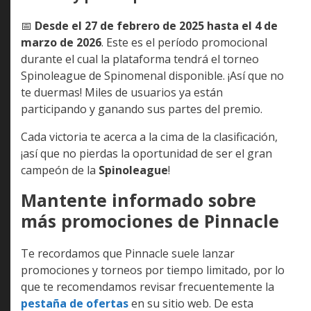
📅
Desde el 27 de febrero de 2025 hasta el 4 de
marzo de 2026
. Este es el período promocional
durante el cual la plataforma tendrá el torneo
Spinoleague de Spinomenal disponible. ¡Así que no
te duermas! Miles de usuarios ya están
participando y ganando sus partes del premio.
Cada victoria te acerca a la cima de la clasificación,
¡así que no pierdas la oportunidad de ser el gran
campeón de la
Spinoleague
!
Mantente informado sobre
más promociones de Pinnacle
Te recordamos que Pinnacle suele lanzar
promociones y torneos por tiempo limitado, por lo
que te recomendamos revisar frecuentemente la
pestaña de ofertas
en su sitio web. De esta