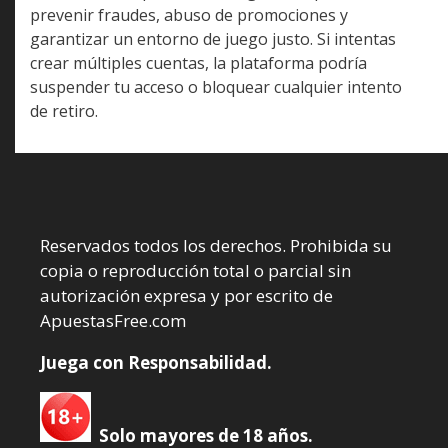
prevenir fraudes, abuso de promociones y
garantizar un entorno de juego justo. Si intentas
crear múltiples cuentas, la plataforma podría
suspender tu acceso o bloquear cualquier intento
de retiro.
Reservados todos los derechos. Prohibida su
copia o reproducción total o parcial sin
autorización expresa y por escrito de
ApuestasFree.com
Juega con Responsabilidad.
Solo mayores de 18 años.