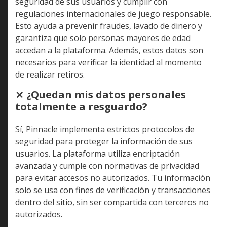
seguridad de sus usuarios y cumplir con
regulaciones internacionales de juego responsable.
Esto ayuda a prevenir fraudes, lavado de dinero y
garantiza que solo personas mayores de edad
accedan a la plataforma. Además, estos datos son
necesarios para verificar la identidad al momento
de realizar retiros.
⨯ ¿Quedan mis datos personales
totalmente a resguardo?
Sí, Pinnacle implementa estrictos protocolos de
seguridad para proteger la información de sus
usuarios. La plataforma utiliza encriptación
avanzada y cumple con normativas de privacidad
para evitar accesos no autorizados. Tu información
solo se usa con fines de verificación y transacciones
dentro del sitio, sin ser compartida con terceros no
autorizados.