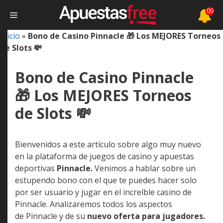
Saltar
0
Menú
al
contenido
Inicio
»
Bono de Casino Pinnacle 🎁 Los MEJORES Torneos
de Slots 💸
Bono de Casino Pinnacle
🎁 Los MEJORES Torneos
de Slots 💸
Bienvenidos a este artículo sobre algo muy nuevo
en la plataforma de juegos de casino y apuestas
deportivas
Pinnacle.
Venimos a hablar sobre un
estupendo bono con el que te puedes hacer solo
por ser usuario y jugar en el increíble casino de
Pinnacle. Analizaremos todos los aspectos
de Pinnacle y de su
nuevo oferta para jugadores.