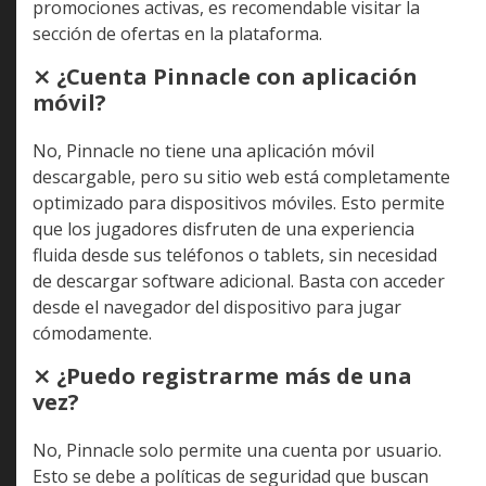
promociones activas, es recomendable visitar la
sección de ofertas en la plataforma.
⨯ ¿Cuenta Pinnacle con aplicación
móvil?
No, Pinnacle no tiene una aplicación móvil
descargable, pero su sitio web está completamente
optimizado para dispositivos móviles. Esto permite
que los jugadores disfruten de una experiencia
fluida desde sus teléfonos o tablets, sin necesidad
de descargar software adicional. Basta con acceder
desde el navegador del dispositivo para jugar
cómodamente.
⨯ ¿Puedo registrarme más de una
vez?
No, Pinnacle solo permite una cuenta por usuario.
Esto se debe a políticas de seguridad que buscan