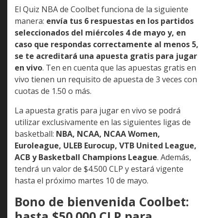
El Quiz NBA de Coolbet funciona de la siguiente
manera:
envía tus 6 respuestas en los partidos
seleccionados del miércoles 4 de mayo y, en
caso que respondas correctamente al menos 5,
se te acreditará una apuesta gratis para jugar
en vivo
. Ten en cuenta que las apuestas gratis en
vivo tienen un requisito de apuesta de 3 veces con
cuotas de 1.50 o más.
La apuesta gratis para jugar en vivo se podrá
utilizar exclusivamente en las siguientes ligas de
basketball:
NBA, NCAA, NCAA Women,
Euroleague, ULEB Eurocup, VTB United League,
ACB y Basketball Champions League
. Además,
tendrá un valor de $4.500 CLP y estará vigente
hasta el próximo martes 10 de mayo.
Bono de bienvenida Coolbet:
hasta $50.000 CLP para