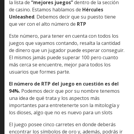
la lista de
“mejores juegos”
dentro de la sección
de casino. Estamos hablamos de
Hércules
Unleashed
. Debemos decir que su puesto tiene
que ver con el alto número de
RTP
Este número, para tener en cuenta con todos los
juegos que vayamos contando, resalta la cantidad
de dinero que un jugador puede esperar conseguir.
El mismos jamás puede superar 100 pero cuanto
más cerca se encuentre, mejor para todos los
usuarios que formes parte.
El número de RTP del juego en cuestión es del
94%.
Podemos decir que por su nombre tenemos
una idea de qué trata y los aspectos más
importantes para entretenerte son la mitología y
los dioses, algo que no es nuevo para un slots
El juego posee cinco carretes en donde deberás
encontrar los símbolos de oro y, además, podrás ir