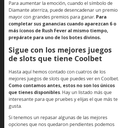
Para aumentar la emoción, cuando el símbolo de
Diamante aterriza, puede desencadenar un premio
mayor con grandes premios para ganar.
Para
completar sus ganancias cuando aparezcan 6 o
más íconos de Rush Fever al mismo tiempo,
prepárate para uno de los botes divinos.
Sigue con los mejores juegos
de slots que tiene Coolbet
Hasta aquí hemos contado con cuatros de los
mejores juegos de slots que puedes ver en Coolbet.
Como contamos antes, estos no son los únicos
que tienes disponibles
. Hay un listado más que
interesante para que pruebes y elijas el que más te
gusta.
Si tenemos un repasar algunas de las mejores
opciones que nos quedaron pendientes podemos