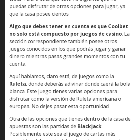
puedas disfrutar de otras opciones para jugar, ya
que la casa posee cientos
Algo que debes tener en cuenta es que Coolbet
no solo está compuesto por juegos de casino
. La
sección correspondiente también posee otros
juegos conocidos en los que podrás jugar y ganar
dinero mientras pasas grandes momentos con tu
cuenta.
Aquí hablamos, claro está, de juegos como la
Ruleta
, donde deberás adivinar donde caerá la bola
blanca. Este juego tienes varias opciones para
disfrutar como la versión de Ruleta americana o
europea. No dejes pasar esta oportunidad
Otra de las opciones que tienes dentro de la casa de
apuestas son las partidas de
Blackjack
.
Posiblemente este sea el juego de cartas más