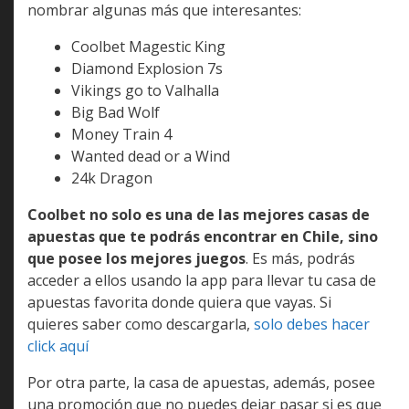
nombrar algunas más que interesantes:
Coolbet Magestic King
Diamond Explosion 7s
Vikings go to Valhalla
Big Bad Wolf
Money Train 4
Wanted dead or a Wind
24k Dragon
Coolbet no solo es una de las mejores casas de
apuestas que te podrás encontrar en Chile, sino
que posee los mejores juegos
. Es más, podrás
acceder a ellos usando la app para llevar tu casa de
apuestas favorita donde quiera que vayas. Si
quieres saber como descargarla,
solo debes hacer
click aquí
Por otra parte, la casa de apuestas, además, posee
una promoción que no puedes dejar pasar si es que