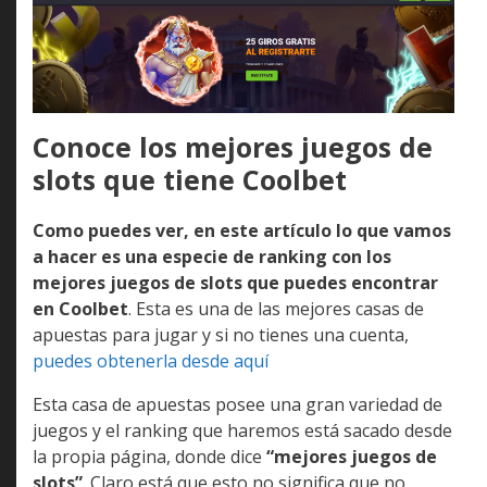
Conoce los mejores juegos de
slots que tiene Coolbet
Como puedes ver, en este artículo lo que vamos
a hacer es una especie de ranking con los
mejores juegos de slots que puedes encontrar
en Coolbet
. Esta es una de las mejores casas de
apuestas para jugar y si no tienes una cuenta,
puedes obtenerla desde aquí
Esta casa de apuestas posee una gran variedad de
juegos y el ranking que haremos está sacado desde
la propia página, donde dice
“mejores juegos de
slots”
. Claro está que esto no significa que no