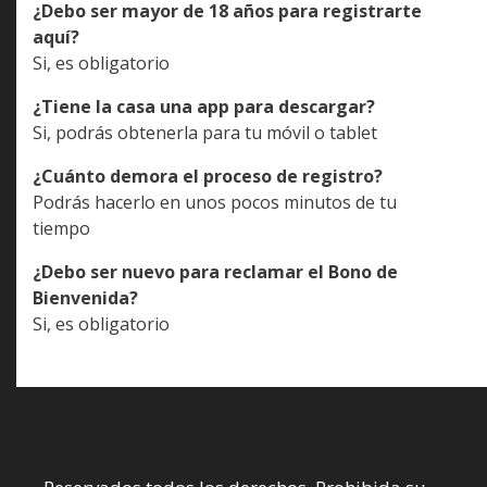
¿Debo ser mayor de 18 años para registrarte
aquí?
Si, es obligatorio
¿Tiene la casa una app para descargar?
Si, podrás obtenerla para tu móvil o tablet
¿Cuánto demora el proceso de registro?
Podrás hacerlo en unos pocos minutos de tu
tiempo
¿Debo ser nuevo para reclamar el Bono de
Bienvenida?
Si, es obligatorio