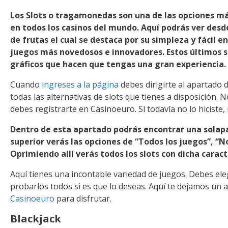
Los Slots o tragamonedas son una de las opciones má
en todos los casinos del mundo. Aquí podrás ver desde
de frutas el cual se destaca por su simpleza y fácil
juegos más novedosos e innovadores. Estos últimos s
gráficos que hacen que tengas una gran experiencia.
Cuando
ingreses a la página
debes dirigirte al apartado 
todas las alternativas de slots que tienes a disposición. 
debes registrarte en Casinoeuro. Si todavía no lo hiciste
Dentro de esta apartado podrás encontrar una solapa 
superior verás las opciones de “Todos los juegos”, “N
Oprimiendo allí verás todos los slots con dicha caract
Aquí tienes una incontable variedad de juegos. Debes el
probarlos todos si es que lo deseas. Aquí te dejamos un 
Casinoeuro
para disfrutar.
Blackjack