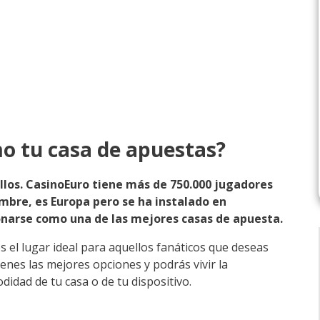
mo tu casa de apuestas?
los. CasinoEuro tiene más de 750.000 jugadores
mbre, es Europa pero se ha instalado en
onarse como una de las mejores casas de apuesta.
s el lugar ideal para aquellos fanáticos que deseas
ienes las mejores opciones y podrás vivir la
didad de tu casa o de tu dispositivo.