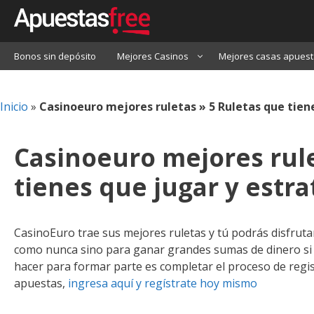
Saltar
al
contenido
Bonos sin depósito
Mejores Casinos
Mejores casas apues
Inicio
»
Casinoeuro mejores ruletas » 5 Ruletas que tien
Casinoeuro mejores rule
tienes que jugar y estr
CasinoEuro trae sus mejores ruletas y tú podrás disfrutar
como nunca sino para ganar grandes sumas de dinero si la
hacer para formar parte es completar el proceso de regis
apuestas,
ingresa aquí y regístrate hoy mismo