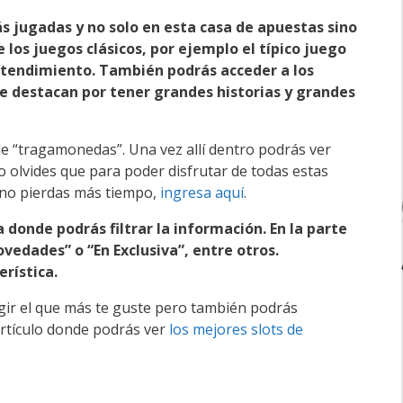
s jugadas y no solo en esta casa de apuestas sino
 los juegos clásicos, por ejemplo el típico juego
 entendimiento. También podrás acceder a los
e destacan por tener grandes historias y grandes
de “tragamonedas”. Una vez allí dentro podrás ver
No olvides que para poder disfrutar de todas estas
, no pierdas más tiempo,
ingresa aquí
.
donde podrás filtrar la información. En la parte
ovedades” o “En Exclusiva”, entre otros.
erística.
egir el que más te guste pero también podrás
artículo donde podrás ver
los mejores slots de