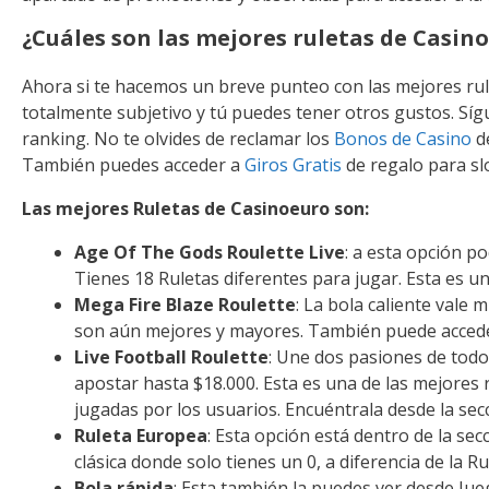
¿Cuáles son las mejores ruletas de Casin
Ahora si te hacemos un breve punteo con las mejores rul
totalmente subjetivo y tú puedes tener otros gustos. Síg
ranking. No te olvides de reclamar los
Bonos de Casino
de
También puedes acceder a
Giros Gratis
de regalo para sl
Las mejores Ruletas de Casinoeuro son:
Age Of The Gods Roulette Live
: a esta opción p
Tienes 18 Ruletas diferentes para jugar. Esta es u
Mega Fire Blaze Roulette
: La bola caliente vale 
son aún mejores y mayores. También puede accede
Live Football Roulette
: Une dos pasiones de todos
apostar hasta $18.000. Esta es una de las mejores 
jugadas por los usuarios. Encuéntrala desde la sec
Ruleta Europea
: Esta opción está dentro de la sec
clásica donde solo tienes un 0, a diferencia de la
Bola rápida
: Esta también la puedes ver desde Jue