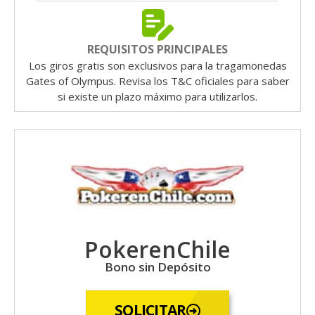
REQUISITOS PRINCIPALES
Los giros gratis son exclusivos para la tragamonedas
Gates of Olympus. Revisa los T&C oficiales para saber
si existe un plazo máximo para utilizarlos.
PokerenChile
Bono sin Depósito
SOLICITAR