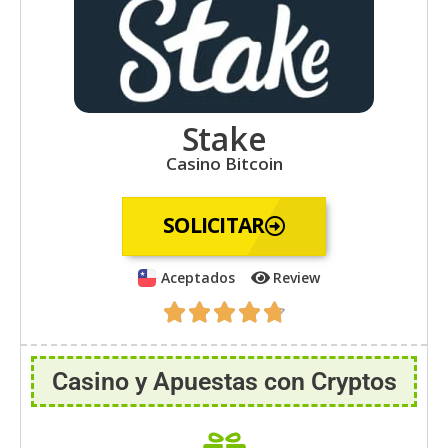
Stake
Casino Bitcoin
SOLICITAR
Aceptados
Review





Casino y Apuestas con Cryptos