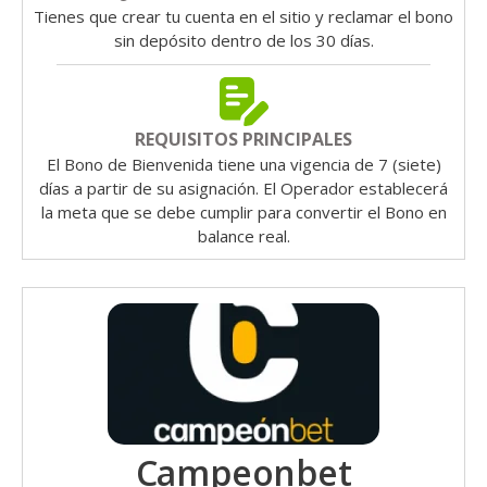
Tienes que crear tu cuenta en el sitio y reclamar el bono
sin depósito dentro de los 30 días.
REQUISITOS PRINCIPALES
El Bono de Bienvenida tiene una vigencia de 7 (siete)
días a partir de su asignación. El Operador establecerá
la meta que se debe cumplir para convertir el Bono en
balance real.
Campeonbet