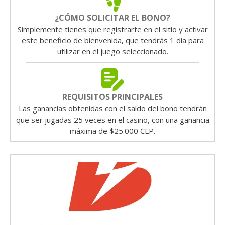
¿CÓMO SOLICITAR EL BONO?
Simplemente tienes que registrarte en el sitio y activar
este beneficio de bienvenida, que tendrás 1 día para
utilizar en el juego seleccionado.
REQUISITOS PRINCIPALES
Las ganancias obtenidas con el saldo del bono tendrán
que ser jugadas 25 veces en el casino, con una ganancia
máxima de $25.000 CLP.