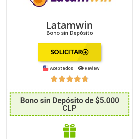
Latamwin
Bono sin Depósito
SOLICITAR
Aceptados
Review





Bono sin Depósito de $5.000
CLP