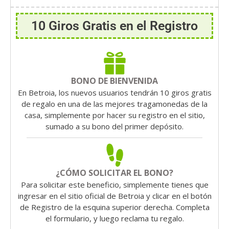
10 Giros Gratis en el Registro
BONO DE BIENVENIDA
En Betroia, los nuevos usuarios tendrán 10 giros gratis
de regalo en una de las mejores tragamonedas de la
casa, simplemente por hacer su registro en el sitio,
sumado a su bono del primer depósito.
¿CÓMO SOLICITAR EL BONO?
Para solicitar este beneficio, simplemente tienes que
ingresar en el sitio oficial de Betroia y clicar en el botón
de Registro de la esquina superior derecha. Completa
el formulario, y luego reclama tu regalo.