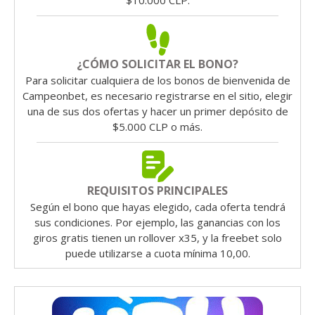
$10.000 CLP.
¿CÓMO SOLICITAR EL BONO?
Para solicitar cualquiera de los bonos de bienvenida de
Campeonbet, es necesario registrarse en el sitio, elegir
una de sus dos ofertas y hacer un primer depósito de
$5.000 CLP o más.
REQUISITOS PRINCIPALES
Según el bono que hayas elegido, cada oferta tendrá
sus condiciones. Por ejemplo, las ganancias con los
giros gratis tienen un rollover x35, y la freebet solo
puede utilizarse a cuota mínima 10,00.