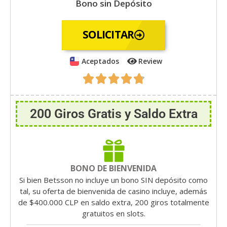
Bono sin Depósito
SOLICITAR
Aceptados
Review





200 Giros Gratis y Saldo Extra
BONO DE BIENVENIDA
Si bien Betsson no incluye un bono SIN depósito como
tal, su oferta de bienvenida de casino incluye, además
de $400.000 CLP en saldo extra, 200 giros totalmente
gratuitos en slots.