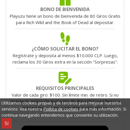
BONO DE BIENVENIDA
Playuzu tiene un bono de bienvenida de 80 Giros Gratis
para Rich Wild and the Book of Dead al depositar.
¿CÓMO SOLICITAR EL BONO?
Regístrate y deposita al menos $10.000 CLP. Luego,
reclama los 30 Giros extra en la sección "Sorpresas".
REQUISITOS PRINCIPALES
Valor de cada giro: $100. Sin límite min. de retiro. Si no
usaste tu enlace de invitación de PlayUZU para llegar a
Utilizamos cookies propias y de terceros para mejorar nuestros
esta página, no eres elegible a esta oferta.
servicios. Vea nuestra
Política de cookies
para más información. Si
continua navegando entendemos que consiente su utilización.
Sí