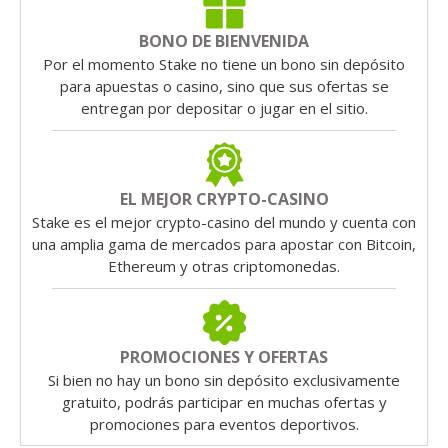
BONO DE BIENVENIDA
Por el momento Stake no tiene un bono sin depósito
para apuestas o casino, sino que sus ofertas se
entregan por depositar o jugar en el sitio.
EL MEJOR CRYPTO-CASINO
Stake es el mejor crypto-casino del mundo y cuenta con
una amplia gama de mercados para apostar con Bitcoin,
Ethereum y otras criptomonedas.
PROMOCIONES Y OFERTAS
Si bien no hay un bono sin depósito exclusivamente
gratuito, podrás participar en muchas ofertas y
promociones para eventos deportivos.