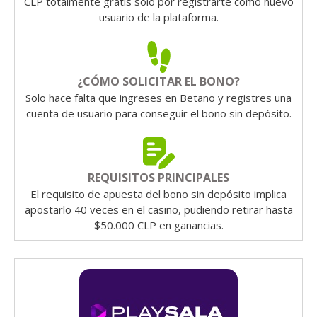
CLP totalmente gratis solo por registrarte como nuevo
usuario de la plataforma.
¿CÓMO SOLICITAR EL BONO?
Solo hace falta que ingreses en Betano y registres una
cuenta de usuario para conseguir el bono sin depósito.
REQUISITOS PRINCIPALES
El requisito de apuesta del bono sin depósito implica
apostarlo 40 veces en el casino, pudiendo retirar hasta
$50.000 CLP en ganancias.