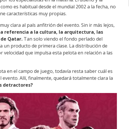
í, como es habitual desde el mundial 2002 a la fecha, no
ene características muy propias.
y clara al país anfitrión del evento. Sin ir más lejos,
a referencia a la cultura, la arquitectura, las
 de Qatar.
Tan solo viendo el fondo perlado del
 a un producto de primera clase. La distribución de
r velocidad que impulsa esta pelota en relación a las
ta en el campo de juego, todavía resta saber cuál es
l evento. Allí, finalmente, quedará totalmente clara la
s detractores?