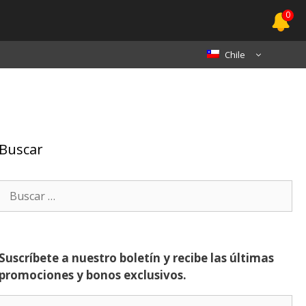
0
Chile
Buscar
Buscar:
Suscríbete a nuestro boletín y recibe las últimas
promociones y bonos exclusivos.