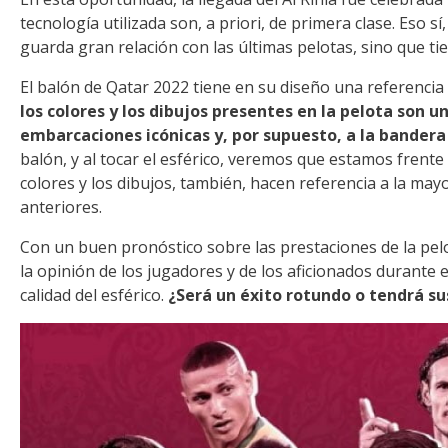
tecnología utilizada son, a priori, de primera clase. Eso s
guarda gran relación con las últimas pelotas, sino que ti
El balón de Qatar 2022 tiene en su diseño una referencia mu
los colores y los dibujos presentes en la pelota son un
embarcaciones icónicas y, por supuesto, a la bandera
balón, y al tocar el esférico, veremos que estamos frente
colores y los dibujos, también, hacen referencia a la mayo
anteriores.
Con un buen pronóstico sobre las prestaciones de la pelo
la opinión de los jugadores y de los aficionados durante e
calidad del esférico.
¿Será un éxito rotundo o tendrá su