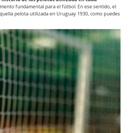
emento fundamental para el fútbol. En ese sentido, el
aquella pelota utilizada en Uruguay 1930, como puedes