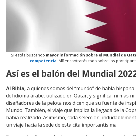
Si estás buscando
mayor información sobre el Mundial de Qata
competencia.
Allí encontrarás todo sobre los participan
Así es el balón del Mundial 202
Al Rihla,
a quienes somos del “mundo” de habla hispana 
del idioma árabe, utilizado en Qatar, y significa, ni más ni 
diseñadores de la pelota nos dicen que su fuente de inspir
Mundo. También, el viaje que implica la llegada de la Co
había realizado. Asimismo, cada selección, indudablemente,
un viaje hacia la sede de esta cita importantísima.