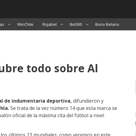
tas
WinChile
Rojabet
Bet365
Bono Betano
ubre todo sobre Al
ial de indumentaria deportiva,
difundieron y
ihla.
Se trata de la vez número 14 que esta marca se
alón oficial de la máxima cita del fútbol a nivel
los últimos 13 mundiales, como veremos en este