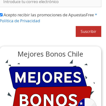
Acepto recibir las promociones de ApuestasFree
*
Política de Privacidad
Mejores Bonos Chile