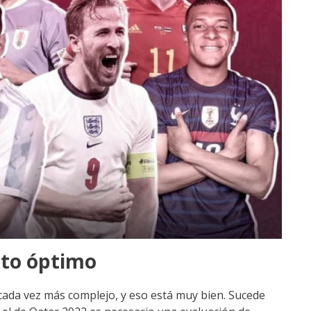
nto óptimo
 cada vez más complejo, y eso está muy bien. Sucede