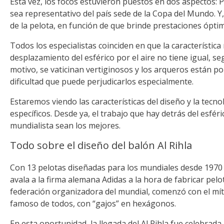
Esta vez, los focos estuvieron puestos en dos aspectos: P
sea representativo del país sede de la Copa del Mundo. Y, 
de la pelota, en función de que brinde prestaciones óptim
Todos los especialistas coinciden en que la característica 
desplazamiento del esférico por el aire no tiene igual, se
motivo, se vaticinan vertiginosos y los arqueros están 
dificultad que puede perjudicarlos especialmente.
Estaremos viendo las características del diseño y la tecn
específicos. Desde ya, el trabajo que hay detrás del esfér
mundialista sean los mejores.
Todo sobre el diseño del balón Al Rihla
Con 13 pelotas diseñadas para los mundiales desde 1970 
avala a la firma alemana Adidas a la hora de fabricar pelota
federación organizadora del mundial, comenzó con el míti
famoso de todos, con “gajos” en hexágonos.
En esta oportunidad, la llegada del Al Rihla fue celebrada p