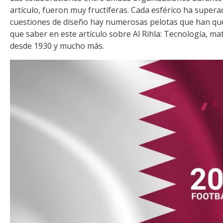
artículo, fueron muy fructíferas. Cada esférico ha supera
cuestiones de diseño hay numerosas pelotas que han qued
que saber en este artículo sobre Al Rihla: Tecnología, mat
desde 1930 y mucho más.