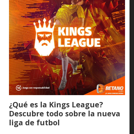
¿Qué es la Kings League?
Descubre todo sobre la nueva
liga de futbol