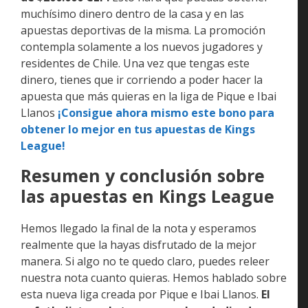
muchísimo dinero dentro de la casa y en las
apuestas deportivas de la misma. La promoción
contempla solamente a los nuevos jugadores y
residentes de Chile. Una vez que tengas este
dinero, tienes que ir corriendo a poder hacer la
apuesta que más quieras en la liga de Pique e Ibai
Llanos
¡Consigue ahora mismo este bono para
obtener lo mejor en tus apuestas de Kings
League!
Resumen y conclusión sobre
las apuestas en Kings League
Hemos llegado la final de la nota y esperamos
realmente que la hayas disfrutado de la mejor
manera. Si algo no te quedo claro, puedes releer
nuestra nota cuanto quieras. Hemos hablado sobre
esta nueva liga creada por Pique e Ibai Llanos.
El