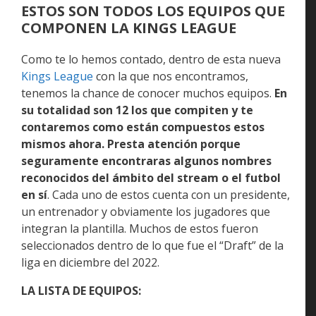
ESTOS SON TODOS LOS EQUIPOS QUE
COMPONEN LA KINGS LEAGUE
Como te lo hemos contado, dentro de esta nueva
Kings League
con la que nos encontramos,
tenemos la chance de conocer muchos equipos.
En
su totalidad son 12 los que compiten y te
contaremos como están compuestos estos
mismos ahora. Presta atención porque
seguramente encontraras algunos nombres
reconocidos del ámbito del stream o el futbol
en sí
. Cada uno de estos cuenta con un presidente,
un entrenador y obviamente los jugadores que
integran la plantilla. Muchos de estos fueron
seleccionados dentro de lo que fue el “Draft” de la
liga en diciembre del 2022.
LA LISTA DE EQUIPOS: