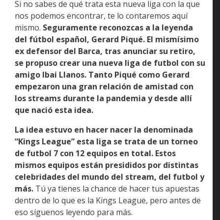
Si no sabes de qué trata esta nueva liga con la que
nos podemos encontrar, te lo contaremos aquí
mismo.
Seguramente reconozcas a la leyenda
del fútbol español, Gerard Piqué. El mismísimo
ex defensor del Barca, tras anunciar su retiro,
se propuso crear una nueva liga de futbol con su
amigo Ibai Llanos. Tanto Piqué como Gerard
empezaron una gran relación de amistad con
los streams durante la pandemia y desde allí
que nació esta idea.
La idea estuvo en hacer nacer la denominada
“Kings League” esta liga se trata de un torneo
de futbol 7 con 12 equipos en total. Estos
mismos equipos están presididos por distintas
celebridades del mundo del stream, del futbol y
más.
Tú ya tienes la chance de hacer tus apuestas
dentro de lo que es la Kings League, pero antes de
eso síguenos leyendo para más.