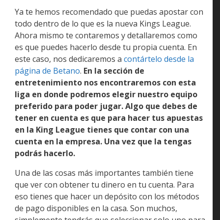
Ya te hemos recomendado que puedas apostar con
todo dentro de lo que es la nueva Kings League.
Ahora mismo te contaremos y detallaremos como
es que puedes hacerlo desde tu propia cuenta. En
este caso, nos dedicaremos a
contártelo desde la
página de Betano
.
En la sección de
entretenimiento nos encontraremos con esta
liga en donde podremos elegir nuestro equipo
preferido para poder jugar. Algo que debes de
tener en cuenta es que para hacer tus apuestas
en la King League tienes que contar con una
cuenta en la empresa. Una vez que la tengas
podrás hacerlo.
Una de las cosas más importantes también tiene
que ver con obtener tu dinero en tu cuenta. Para
eso tienes que hacer un depósito con los métodos
de pago disponibles en la casa. Son muchos,