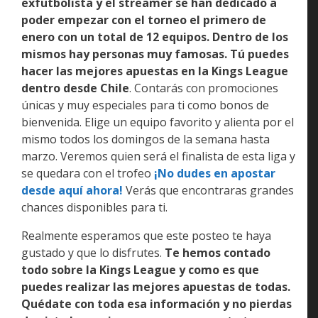
exfutbolista y el streamer se han dedicado a
poder empezar con el torneo el primero de
enero con un total de 12 equipos. Dentro de los
mismos hay personas muy famosas. Tú puedes
hacer las mejores apuestas en la Kings League
dentro desde Chile
. Contarás con promociones
únicas y muy especiales para ti como bonos de
bienvenida. Elige un equipo favorito y alienta por el
mismo todos los domingos de la semana hasta
marzo. Veremos quien será el finalista de esta liga y
se quedara con el trofeo
¡No dudes en apostar
desde aquí ahora!
Verás que encontraras grandes
chances disponibles para ti.
Realmente esperamos que este posteo te haya
gustado y que lo disfrutes.
Te hemos contado
todo sobre la Kings League y como es que
puedes realizar las mejores apuestas de todas.
Quédate con toda esa información y no pierdas