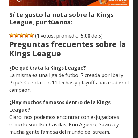
Sí te gusto la nota sobre la Kings
League, puntúanos:
(
1
votos, promedio:
5.00
de 5)
Preguntas frecuentes sobre la
Kings League
¿De qué trata la Kings League?
La misma es una liga de futbol 7 creada por Ibai y
Piqué. Cuenta con 11 fechas y playoffs para saber el
campeón.
¿Hay muchos famosos dentro de la Kings
League?
Claro, nos podemos encontrar con exjugadores
como lo son Iker Casillas, Kun Aguero, Saviola y
mucha gente famosa del mundo del stream.