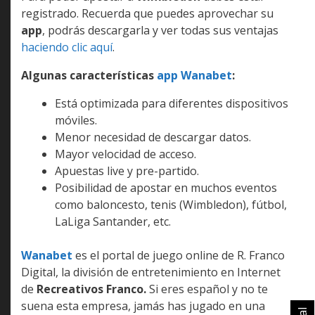
registrado. Recuerda que puedes aprovechar su
app
, podrás descargarla y ver todas sus ventajas
haciendo clic aquí
.
Algunas características
app Wanabet
:
Está optimizada para diferentes dispositivos
móviles.
Menor necesidad de descargar datos.
Mayor velocidad de acceso.
Apuestas live y pre-partido.
Posibilidad de apostar en muchos eventos
como baloncesto, tenis (Wimbledon), fútbol,
LaLiga Santander, etc.
Wanabet
es el portal de juego online de R. Franco
Digital, la división de entretenimiento en Internet
de
Recreativos Franco.
Si eres español y no te
suena esta empresa, jamás has jugado en una