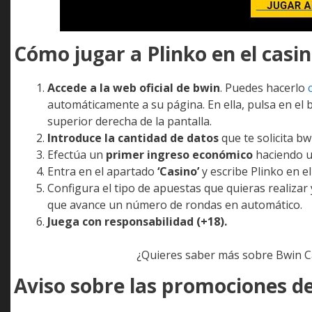
Cómo jugar a Plinko en el casi
Accede a la web oficial de bwin
. Puedes hacerlo
automáticamente a su página. En ella, pulsa en el 
superior derecha de la pantalla.
Introduce la cantidad de datos
que te solicita bw
Efectúa un
primer ingreso económico
haciendo u
Entra en el apartado
‘Casino’
y escribe Plinko en e
Configura el tipo de apuestas que quieras realizar
que avance un número de rondas en automático.
Juega con responsabilidad (+18).
¿Quieres saber más sobre Bwin 
Aviso sobre las promociones d