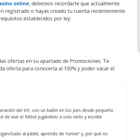
asino online
, debemos recordarte que actualmente
cién registrado o hayas creado tu cuenta recientemente.
requisitos establecidos por ley:
 las ofertas en su apartado de Promociones. Te
a oferta para conocerla al 100% y poder sacar el
eración del 94′, con un balón en los pies desde pequeño
 de vivir el fútbol jugándolo a solo verlo y escribir
ganchado al pádel, aprendiz de ‘runner’ y, por qué no