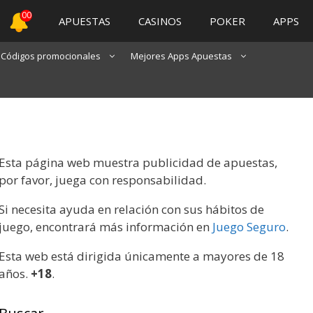
00
APUESTAS
CASINOS
POKER
APPS
Códigos promocionales
Mejores Apps Apuestas
Esta página web muestra publicidad de apuestas,
por favor, juega con responsabilidad.
Si necesita ayuda en relación con sus hábitos de
juego, encontrará más información en
Juego Seguro
.
Esta web está dirigida únicamente a mayores de 18
años.
+18
.