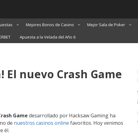
uestas
Mejores Bonos de Casino
Mejor Sala de Poker
ERBET
Apuesta a la Velada del Año 6
n! El nuevo Crash Game
Crash Game
desarrollado por Hacksaw Gaming ha
uno de
nuestros casinos online
favoritos. Hoy venimos
e él.