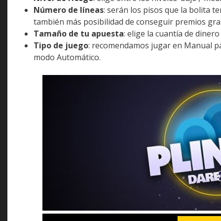
Número de líneas
: serán los pisos que la bolita
también más posibilidad de conseguir premios gr
Tamaño de tu apuesta
: elige la cuantía de dine
Tipo de juego
: recomendamos jugar en Manual par
modo Automático.