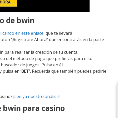
no de bwin
clicando en este enlace
, que te llevará
botón ‘¡Regístrate Ahora!’ que encontrarás en la parte
in para realizar la creación de tu cuenta.
so del método de pago que prefieras para ello.
l buscador de juegos. Pulsa en él.
 y pulsa en
‘BET’.
Recuerda que también puedes pedirle
Casino?
¡Lee ya nuestro análisis!
e bwin para casino