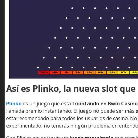
Así es Plinko, la nueva slot que
Plinko
es un juego que está
triunfando en Bwin Casino
llamada premio instantáneo. El juego no puede ser más
s
está recomendado para todos los usuarios de casino. No 
experimentado, no tendrás ningún problema en entende
Con Plinko encontrarás un
juego muy simple
que consi