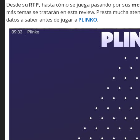
Desde su
RTP,
hasta cómo se juega pasando por sus
mec
más temas se tratarán en esta review. Presta mucha atenc
datos a saber antes de jugar a
PLINKO
.