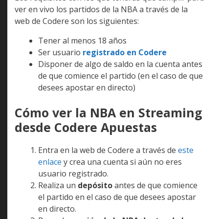
ver en vivo los partidos de la NBA a través de la
web de Codere son los siguientes:
Tener al menos 18 años
Ser usuario
registrado en Codere
Disponer de algo de saldo en la cuenta antes
de que comience el partido (en el caso de que
desees apostar en directo)
Cómo ver la NBA en Streaming
desde Codere Apuestas
Entra en la web de Codere a través de
este
enlace
y crea una cuenta si aún no eres
usuario registrado.
Realiza un
depósito
antes de que comience
el partido en el caso de que desees apostar
en directo.