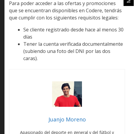
Para poder acceder a las ofertas y promociones
que se encuentran disponibles en Codere, tendrás
que cumplir con los siguientes requisitos legales:
Se cliente registrado desde hace al menos 30
días
Tener la cuenta verificada documentalmente
(subiendo una foto del DNI por las dos
caras).
Juanjo Moreno
Apasionado del deporte en general y del fútbol y