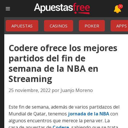
Saltar
00
Menú
al
contenido
APUESTAS
CASINOS
POKER
APPS
Codere ofrece los mejores
partidos del fin de
semana de la NBA en
Streaming
25 noviembre, 2022
por
Juanjo Moreno
Este fin de semana, además de varios partidazos del
Mundial de Qatar, tenemos
jornada de la NBA
con
algunos encuentros que merece la pena ver. La
casa de apuestas de
Codere
, sabiendo que se trata