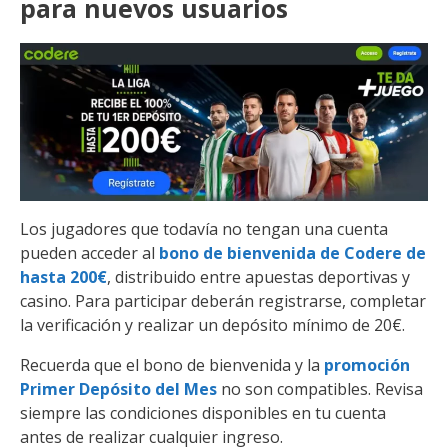
para nuevos usuarios
Los jugadores que todavía no tengan una cuenta
pueden acceder al
bono de bienvenida de Codere de
hasta 200€
, distribuido entre apuestas deportivas y
casino. Para participar deberán registrarse, completar
la verificación y realizar un depósito mínimo de 20€.
Recuerda que el bono de bienvenida y la
promoción
Primer Depósito del Mes
no son compatibles. Revisa
siempre las condiciones disponibles en tu cuenta
antes de realizar cualquier ingreso.