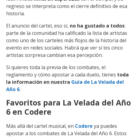
regreso se interpreta como el cierre definitivo de esa
historia.
El anuncio del cartel, eso sí,
no ha gustado a todos
:
parte de la comunidad ha calificado la lista de artistas
como uno de los carteles más flojos de la historia del
evento en redes sociales. Habrá que ver si los cinco
artistas sorpresa cambian esa percepción.
Si quieres toda la previa de los combates, el
reglamento y cómo apostar a cada duelo, tienes
toda
la información en nuestra
Guía de La Velada del
Año 6
.
Favoritos para La Velada del Año
6 en Codere
Más allá del cartel musical, en
Codere
ya puedes
apostar a los combates de La Velada del Año 6. Estos