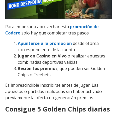
Para empezar a aprovechar esta
promoción de
Codere
solo hay que completar tres pasos:
Apuntarse a la promoción
desde el área
correspondiente de la cuenta.
Jugar en Casino en Vivo
o realizar apuestas
combinadas deportivas válidas.
Recibir los premios
, que pueden ser Golden
Chips o Freebets.
Es imprescindible inscribirse antes de jugar. Las
apuestas o partidas realizadas sin haber activado
previamente la oferta no generarán premios.
Consigue 5 Golden Chips diarias