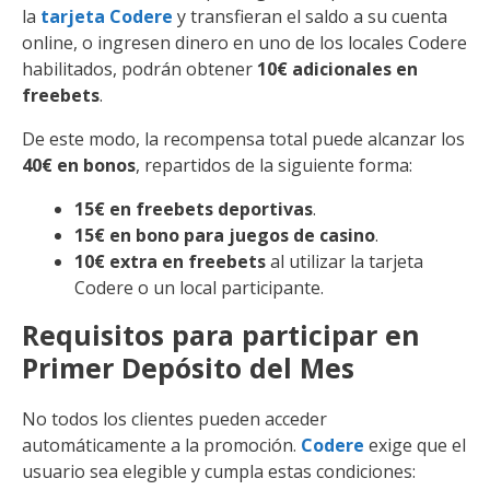
la
tarjeta Codere
y transfieran el saldo a su cuenta
online, o ingresen dinero en uno de los locales Codere
habilitados, podrán obtener
10€ adicionales en
freebets
.
De este modo, la recompensa total puede alcanzar los
40€ en bonos
, repartidos de la siguiente forma:
15€ en freebets deportivas
.
15€ en bono para juegos de casino
.
10€ extra en freebets
al utilizar la tarjeta
Codere o un local participante.
Requisitos para participar en
Primer Depósito del Mes
No todos los clientes pueden acceder
automáticamente a la promoción.
Codere
exige que el
usuario sea elegible y cumpla estas condiciones: