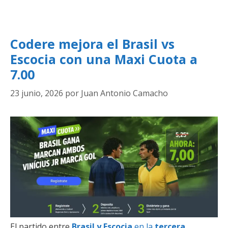
Codere mejora el Brasil vs
Escocia con una Maxi Cuota a
7.00
23 junio, 2026
por
Juan Antonio Camacho
El partido entre
Brasil y Escocia
en la
tercera