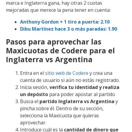
marca e Inglaterra gana, hay otras 2 cuotas
mejoradas que merece la pena tener en cuenta:
Anthony Gordon + 1 tiro a puerta: 2.10
Dibu Martínez hace 3 o más paradas: 1.90
Pasos para aprovechar las
Maxicuotas de Codere para el
Inglaterra vs Argentina
Entra en el
sitio web de Codere
y crea una
cuenta de usuario si aún no estás registrado.
Inicia sesión,
verifica tu identidad y realiza
un depósito
para poder apostar al partido
Busca el
partido Inglaterra vs Argentina
y
pincha sobre él. Dentro de su sección,
selecciona la Maxicuota que quieras
aprovechar.
Introduce cuál es la
cantidad de dinero que