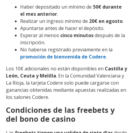
Haber depositado un mínimo de
50€ durante
el mes anterior
.
Realizar un ingreso mínimo de
20€ en agosto
.
Apuntarse antes de hacer el depósito.
Esperar al menos
cinco minutos
después de la
inscripción.
No haberse registrado previamente en la
promoción de bienvenida de Codere
.
Los 10€ adicionales no están disponibles en
Castilla y
León, Ceuta y Melilla
. En la Comunidad Valenciana y
La Rioja, la tarjeta Codere solo puede cargarse con
ganancias obtenidas mediante apuestas realizadas en
los salones Codere.
Condiciones de las freebets y
del bono de casino
Las
freebets tienen una validez de siete días
desde