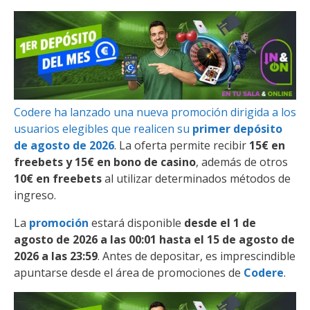
Codere ha lanzado una nueva promoción dirigida a los
usuarios elegibles que realicen su
primer depósito
de agosto de 2026
. La oferta permite recibir
15€ en
freebets y 15€ en bono de casino
, además de otros
10€ en freebets
al utilizar determinados métodos de
ingreso.
La
promoción
estará disponible
desde el 1 de
agosto de 2026 a las 00:01 hasta el 15 de agosto de
2026 a las 23:59
. Antes de depositar, es imprescindible
apuntarse desde el área de promociones de
Codere
.