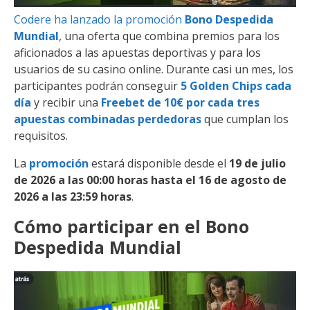
Codere ha lanzado la promoción
Bono Despedida
Mundial
, una oferta que combina premios para los
aficionados a las apuestas deportivas y para los
usuarios de su casino online. Durante casi un mes, los
participantes podrán conseguir
5 Golden Chips cada
día
y recibir una
Freebet de 10€ por cada tres
apuestas combinadas perdedoras
que cumplan los
requisitos.
La
promoción
estará disponible desde el
19 de julio
de 2026 a las 00:00 horas hasta el 16 de agosto de
2026 a las 23:59 horas
.
Cómo participar en el Bono
Despedida Mundial