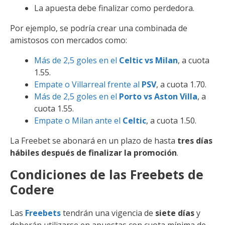
La apuesta debe finalizar como perdedora.
Por ejemplo, se podría crear una combinada de
amistosos con mercados como:
Más de 2,5 goles en el
Celtic vs Milan
, a cuota
1.55.
Empate o Villarreal frente al
PSV
, a cuota 1.70.
Más de 2,5 goles en el
Porto vs Aston Villa
, a
cuota 1.55.
Empate o Milan ante el
Celtic
, a cuota 1.50.
La Freebet se abonará en un plazo de hasta
tres días
hábiles después de finalizar la promoción
.
Condiciones de las Freebets de
Codere
Las
Freebets
tendrán una vigencia de
siete días
y