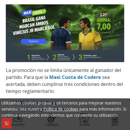
La promoción no se limita únicamente al ganador del
partido. Para que la
Maxi Cuota de Codere
sea
acertada, deben cumplirse tres condiciones dentro del
tiempo reglamentario:
Victoria de Brasil
.
Utilizamos cookies propias y de terceros para mejorar nuestros
servicios. Vea nuestra
Política de cookies
para más información. Si
Gol de ambos equipos
.
continua navegando entendemos que consiente su utilización.
Gol de Vinícius Jr en cualquier momento del
Sí
encuentro
.
APUESTAS
CASINOS
POKER
APPS