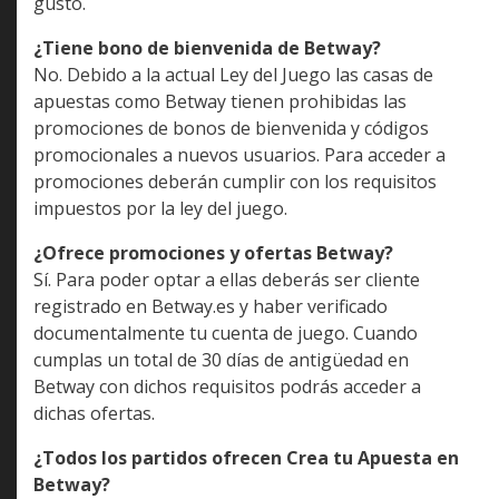
gusto.
¿Tiene bono de bienvenida de Betway?
No. Debido a la actual Ley del Juego las casas de
apuestas como Betway tienen prohibidas las
promociones de bonos de bienvenida y códigos
promocionales a nuevos usuarios. Para acceder a
promociones deberán cumplir con los requisitos
impuestos por la ley del juego.
¿Ofrece promociones y ofertas Betway?
Sí. Para poder optar a ellas deberás ser cliente
registrado en Betway.es y haber verificado
documentalmente tu cuenta de juego. Cuando
cumplas un total de 30 días de antigüedad en
Betway con dichos requisitos podrás acceder a
dichas ofertas.
¿Todos los partidos ofrecen Crea tu Apuesta en
Betway?