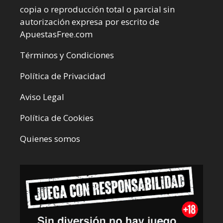
copia o reproducción total o parcial sin
autorización expresa por escrito de
ApuestasFree.com
Términos y Condiciones
Política de Privacidad
Aviso Legal
Política de Cookies
Quienes somos