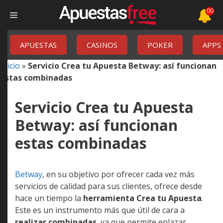
Saltar
4
Menú
al
contenido
APUESTAS
CASINOS
POKER
APPS
Inicio
»
Servicio Crea tu Apuesta Betway: así funcionan
estas combinadas
Servicio Crea tu Apuesta
Betway: así funcionan
estas combinadas
Betway
, en su objetivo por ofrecer cada vez más
servicios de calidad para sus clientes, ofrece desde
hace un tiempo la
herramienta Crea tu Apuesta
.
Este es un instrumento más que útil de cara a
realizar combinadas
, ya que permite enlazar