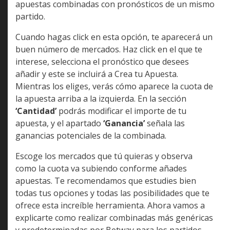
apuestas combinadas con pronósticos de un mismo
partido.
Cuando hagas click en esta opción, te aparecerá un
buen número de mercados. Haz click en el que te
interese, selecciona el pronóstico que desees
añadir y este se incluirá a Crea tu Apuesta.
Mientras los eliges, verás cómo aparece la cuota de
la apuesta arriba a la izquierda. En la sección
‘Cantidad’
podrás modificar el importe de tu
apuesta, y el apartado
‘Ganancia’
señala las
ganancias potenciales de la combinada.
Escoge los mercados que tú quieras y observa
como la cuota va subiendo conforme añades
apuestas. Te recomendamos que estudies bien
todas tus opciones y todas las posibilidades que te
ofrece esta increíble herramienta. Ahora vamos a
explicarte como realizar combinadas más genéricas