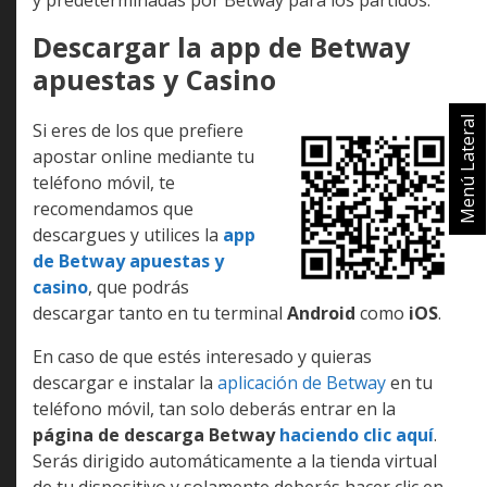
y predeterminadas por Betway para los partidos.
Descargar la app de Betway
apuestas y Casino
Menú Lateral
Si eres de los que prefiere
apostar online mediante tu
teléfono móvil, te
recomendamos que
descargues y utilices la
app
de Betway apuestas y
casino
, que podrás
descargar tanto en tu terminal
Android
como
iOS
.
En caso de que estés interesado y quieras
descargar e instalar la
aplicación de Betway
en tu
teléfono móvil, tan solo deberás entrar en la
página de descarga Betway
haciendo clic aquí
.
Serás dirigido automáticamente a la tienda virtual