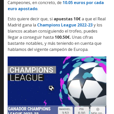
Campeones, en concreto, de
10.05 euros por cada
euro apostado
.
Esto quiere decir que, si
apuestas 10€
a que el Real
Madrid gana la
Champions League 2022-23
y los
blancos acaban consiguiendo el trofeo, puedes
llegar a conseguir hasta
100.50€.
Unas cifras
bastante notables, y más teniendo en cuenta que
hablamos del vigente campeón de Europa.