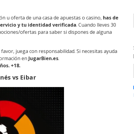
ión u oferta de una casa de apuestas o casino,
has de
ervicio y tu identidad verificada
. Cuando lleves 30
omociones/ofertas para saber si dispones de alguna
r favor, juega con responsabilidad. Si necesitas ayuda
nformación en
JugarBien.es
.
ños. +18.
nés vs Eibar