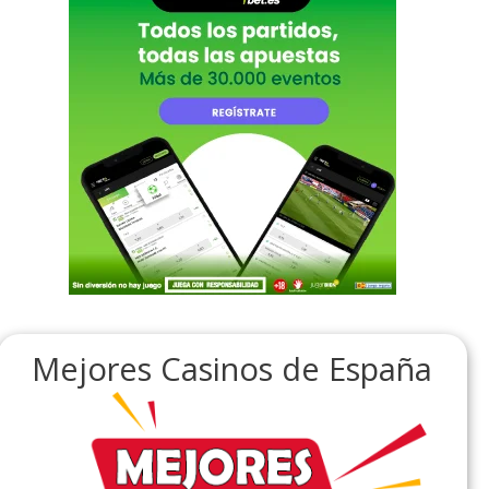
Mejores Casinos de España