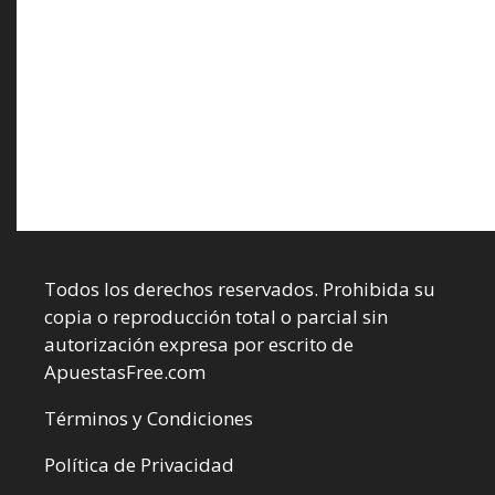
Todos los derechos reservados. Prohibida su
copia o reproducción total o parcial sin
autorización expresa por escrito de
ApuestasFree.com
Términos y Condiciones
Política de Privacidad